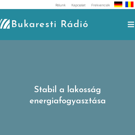
Skip
Rólunk
Kapcsolat
Frekvenciák
to
content
Bukaresti Rádió
Stabil a lakosság
energiafogyasztása