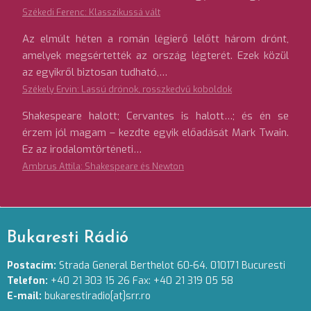
Székedi Ferenc: Klasszikussá vált
Az elmúlt héten a román légierő lelőtt három drónt,
amelyek megsértették az ország légterét. Ezek közül
az egyikről biztosan tudható,…
Székely Ervin: Lassú drónok, rosszkedvű koboldok
Shakespeare halott; Cervantes is halott…; és én se
érzem jól magam – kezdte egyik előadását Mark Twain.
Ez az irodalomtörténeti…
Ambrus Attila: Shakespeare és Newton
Bukaresti Rádió
Postacím:
Strada General Berthelot 60-64. 010171 Bucuresti
Telefon:
+40 21 303 15 26 Fax: +40 21 319 05 58
E-mail:
bukarestiradio[at]srr.ro