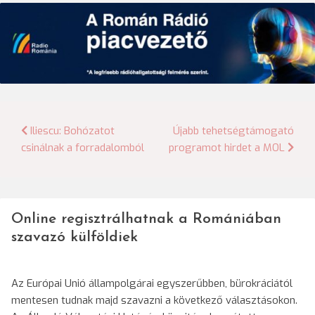
Bejegyzés
Iliescu: Bohózatot
Újabb tehetségtámogató
csinálnak a forradalomból
programot hirdet a MOL
navigáció
Online regisztrálhatnak a Romániában
szavazó külföldiek
Az Európai Unió állampolgárai egyszerűbben, bürokráciától
mentesen tudnak majd szavazni a következő választásokon.