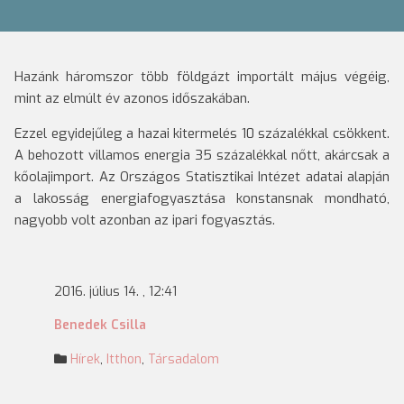
Hazánk háromszor több földgázt importált május végéig,
mint az elmúlt év azonos időszakában.
Ezzel egyidejűleg a hazai kitermelés 10 százalékkal csökkent.
A behozott villamos energia 35 százalékkal nőtt, akárcsak a
kőolajimport. Az Országos Statisztikai Intézet adatai alapján
a lakosság energiafogyasztása konstansnak mondható,
nagyobb volt azonban az ipari fogyasztás.
2016. július 14. , 12:41
Benedek Csilla
Hírek
,
Itthon
,
Társadalom