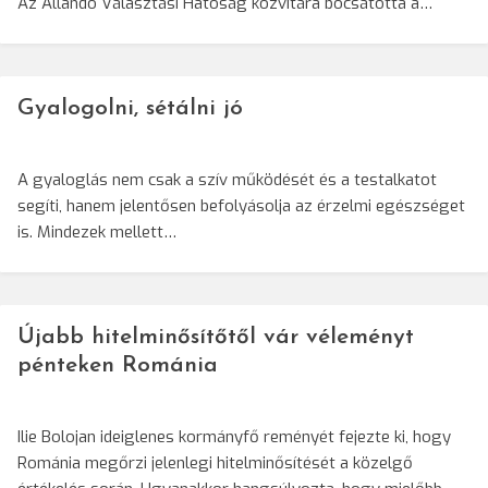
Az Állandó Választási Hatóság közvitára bocsátotta a…
Gyalogolni, sétálni jó
A gyaloglás nem csak a szív működését és a testalkatot
segíti, hanem jelentősen befolyásolja az érzelmi egészséget
is. Mindezek mellett…
Újabb hitelminősítőtől vár véleményt
pénteken Románia
Ilie Bolojan ideiglenes kormányfő reményét fejezte ki, hogy
Románia megőrzi jelenlegi hitelminősítését a közelgő