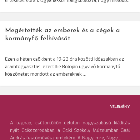
értékelés során. Ugyanakkor hangsúlyozta, hogy mielőbb…
Megértették az emberek és a cégek a
kormányfő felhívását
Ezen a héten csökkent a 19-23 óra közötti időszakban az
áramfogyasztás, ezért Ilie Bolojan ügyvivő kormányfő
köszönetet mondott az embereknek,…
VÉLEMÉNY
A tegnap, csütörtökön délután nagyszabású kiállítás
nyílt Csíkszeredában, a Csíki Székely Múzeumban Gaál
András festőművész emlékére. A Nagy Imre, Nagy…