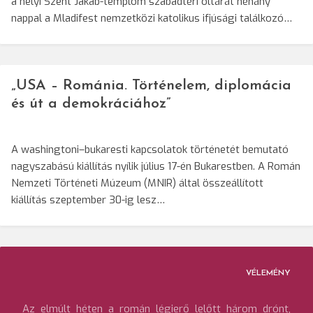
a helyi Szent Jakab-templom szabadtéri oltárát néhány
nappal a Mladifest nemzetközi katolikus ifjúsági találkozó…
„USA – Románia. Történelem, diplomácia
és út a demokráciához”
A washingtoni–bukaresti kapcsolatok történetét bemutató
nagyszabású kiállítás nyílik július 17-én Bukarestben. A Román
Nemzeti Történeti Múzeum (MNIR) által összeállított
kiállítás szeptember 30-ig lesz…
VÉLEMÉNY
Az elmúlt héten a román légierő lelőtt három drónt,