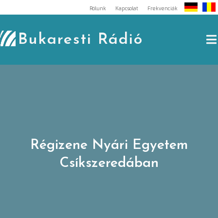
Skip
Rólunk
Kapcsolat
Frekvenciák
to
content
Bukaresti Rádió
Régizene Nyári Egyetem
Csíkszeredában