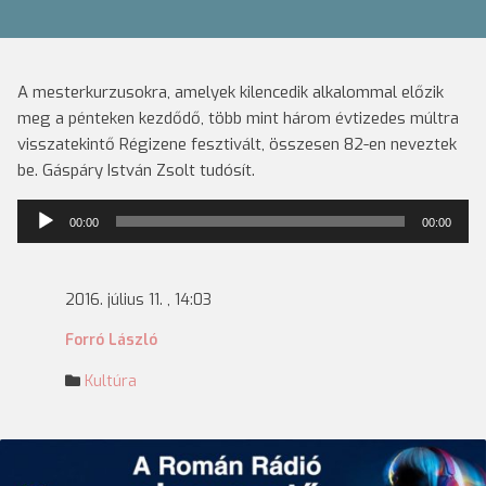
A mesterkurzusokra, amelyek kilencedik alkalommal előzik
meg a pénteken kezdődő, több mint három évtizedes múltra
visszatekintő Régizene fesztivált, összesen 82-en neveztek
be. Gáspáry István Zsolt tudósít.
Audió
00:00
00:00
lejátszó
2016. július 11. , 14:03
Forró László
Kultúra