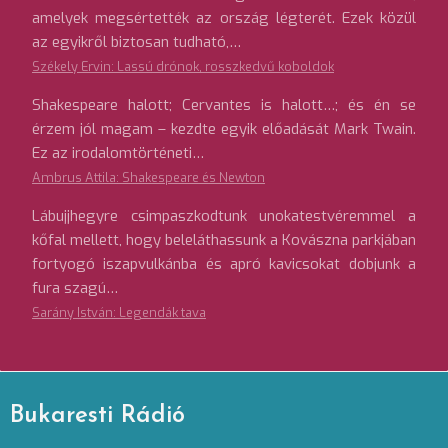
amelyek megsértették az ország légterét. Ezek közül
az egyikről biztosan tudható,…
Székely Ervin: Lassú drónok, rosszkedvű koboldok
Shakespeare halott; Cervantes is halott…; és én se
érzem jól magam – kezdte egyik előadását Mark Twain.
Ez az irodalomtörténeti…
Ambrus Attila: Shakespeare és Newton
Lábujjhegyre csimpaszkodtunk unokatestvéremmel a
kőfal mellett, hogy beleláthassunk a Kovászna parkjában
fortyogó iszapvulkánba és apró kavicsokat dobjunk a
fura szagú…
Sarány István: Legendák tava
Bukaresti Rádió