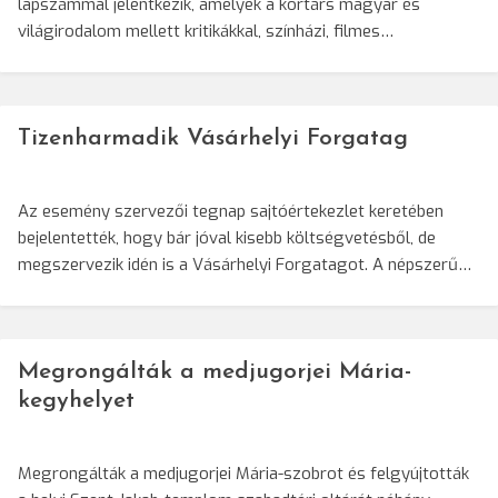
lapszámmal jelentkezik, amelyek a kortárs magyar és
világirodalom mellett kritikákkal, színházi, filmes…
Tizenharmadik Vásárhelyi Forgatag
Az esemény szervezői tegnap sajtóértekezlet keretében
bejelentették, hogy bár jóval kisebb költségvetésből, de
megszervezik idén is a Vásárhelyi Forgatagot. A népszerű…
Megrongálták a medjugorjei Mária-
kegyhelyet
Megrongálták a medjugorjei Mária-szobrot és felgyújtották