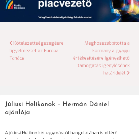
Bejegyzés
Kötelezettségszegésre
Meghosszabbította a
figyelmeztet az Európa
kormány a gyapjú
navigáció
Tanács
értékesítésére igényelhető
támogatás igénylésének
határidejét
Júliusi Helikonok – Hermán Dániel
ajánlója
A júliusi Helikon két egymástól hangulatában is eltérő