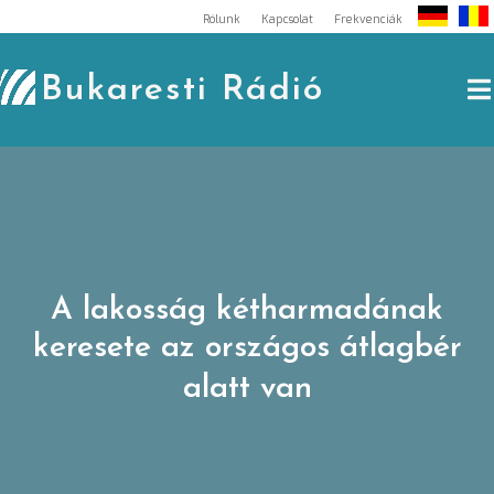
Skip
Rólunk
Kapcsolat
Frekvenciák
to
content
Bukaresti Rádió
A lakosság kétharmadának
keresete az országos átlagbér
alatt van