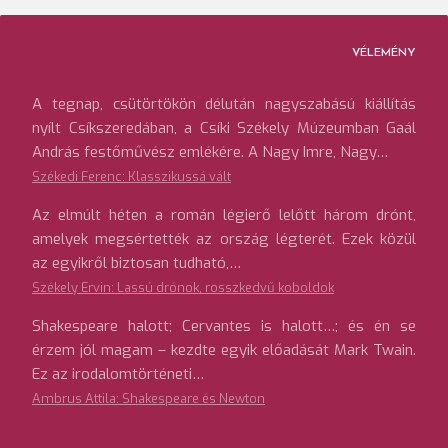
VÉLEMÉNY
A tegnap, csütörtökön délután nagyszabású kiállítás
nyílt Csíkszeredában, a Csíki Székely Múzeumban Gaál
András festőművész emlékére. A Nagy Imre, Nagy…
Székedi Ferenc: Klasszikussá vált
Az elmúlt héten a román légierő lelőtt három drónt,
amelyek megsértették az ország légterét. Ezek közül
az egyikről biztosan tudható,…
Székely Ervin: Lassú drónok, rosszkedvű koboldok
Shakespeare halott; Cervantes is halott…; és én se
érzem jól magam – kezdte egyik előadását Mark Twain.
Ez az irodalomtörténeti…
Ambrus Attila: Shakespeare és Newton