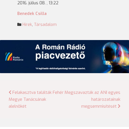
2016. július 08. , 13:22
Benedek Csilla
Hírek
,
Társadalom
Bejegyzés
Felakasztva találták Fehér
Megszavazták az ANI egyes
Megye Tanácsának
határozatainak
navigáció
alelnökét
megsemmisítését