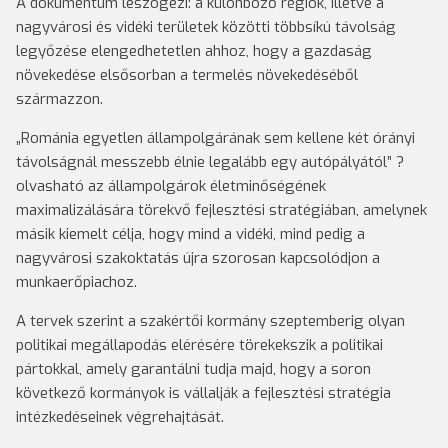
A dokumentum leszögezi: a különböző régiók, illetve a
nagyvárosi és vidéki területek közötti többsíkú távolság
legyőzése elengedhetetlen ahhoz, hogy a gazdaság
növekedése elsősorban a termelés növekedéséből
származzon.
„Románia egyetlen állampolgárának sem kellene két órányi
távolságnál messzebb élnie legalább egy autópályától” ?
olvasható az állampolgárok életminőségének
maximalizálására törekvő fejlesztési stratégiában, amelynek
másik kiemelt célja, hogy mind a vidéki, mind pedig a
nagyvárosi szakoktatás újra szorosan kapcsolódjon a
munkaerőpiachoz.
A tervek szerint a szakértői kormány szeptemberig olyan
politikai megállapodás elérésére törekekszik a politikai
pártokkal, amely garantálni tudja majd, hogy a soron
következő kormányok is vállalják a fejlesztési stratégia
intézkedéseinek végrehajtását.