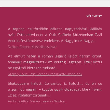
VÉLEMÉNY
A tegnap, csütörtökön délután nagyszabású kiállítás
nyílt Csíkszeredában, a Csíki Székely Múzeumban Gaál
András festőművész emlékére. A Nagy Imre, Nagy…
Székedi Ferenc: Klasszikussá vált
Az elmúlt héten a román légierő lelőtt három drónt,
amelyek megsértették az ország légterét. Ezek közül
az egyikről biztosan tudható,…
Székely Ervin: Lassú drónok, rosszkedvű koboldok
Shakespeare halott; Cervantes is halott…; és én se
érzem jól magam – kezdte egyik előadását Mark Twain.
Ez az irodalomtörténeti…
Ambrus Attila: Shakespeare és Newton