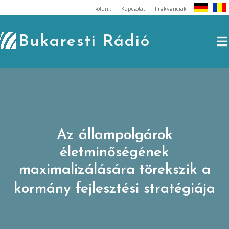
Skip
Rólunk
Kapcsolat
Frekvenciák
to
content
Bukaresti Rádió
Az állampolgárok
életminőségének
maximalizálására törekszik a
kormány fejlesztési stratégiája