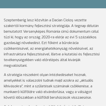
Szeptemberig lesz közvitán a Dacian Cioloş vezette
szakértői kormány fejlesztési stratégiája. A tegnap délután
bemutatott Versenyképes Románia című dokumentum célul
tűzi ki, hogy az ország 2020-ra elérje az évi 5 százalékos
gazdasági növekedést. Ezt főként a bürokrácia
csökkentésével, az energiahatékonyság növelésével, az
infrastruktúra fejlesztésével, illetve a kutatási és fejlesztési
tevékenységekben való előrelépés által kívánják
megvalósítani.
A stratégia részeként olyan intézkedéseket hoznak,
amelyekkel is válaszolni tudnak majd azokra az „aktuális
kihívásokra”, mint a születések számának csökkenése, a
munkaerő külföldre való elvándorlása, vagy a válságot
követő időszakban a külföldi beruházások visszaesése.