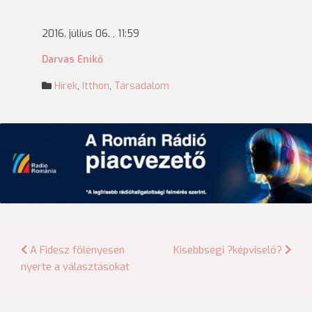
2016. július 06. , 11:59
Darvas Enikő
Hírek
,
Itthon
,
Társadalom
Bejegyzés
A Fidesz fölényesen
Kisebbségi ?képviselő?
nyerte a választásokat
navigáció