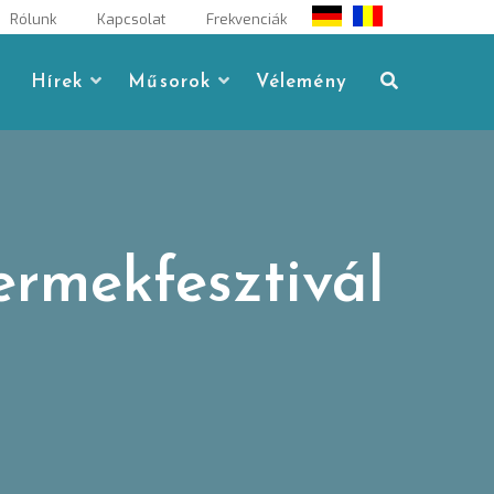
Rólunk
Kapcsolat
Frekvenciák
Hírek
Műsorok
Vélemény
ermekfesztivál
n