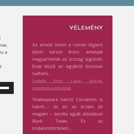
VÉLEMÉNY
a
Az elmúlt héten a román légierő
lmas
lelőtt három drónt, amelyek
és a
megsértették az ország légterét.
Ezek közül az egyikről biztosan
t
tudható,…
Székely Ervin: Lassú drónok,
rosszkedvű koboldok
ngerő
Shakespeare halott; Cervantes is
veléséhez,
halott…; és én se érzem jól
etőleg
magam – kezdte egyik előadását
ökkentéséhez
Mark Twain. Ez az
irodalomtörténeti…
/Le