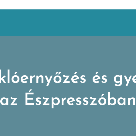
iklóernyőzés és gy
az Észpresszóba