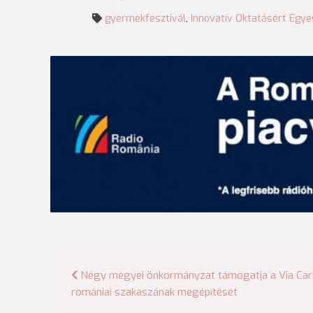
gyermekfesztivál
,
Innovatív Oktatásért Egye
Bejegyzés
Négy megyei önkormányzat támogatja a Via Car
romániai szakaszának megépítését
navigáció