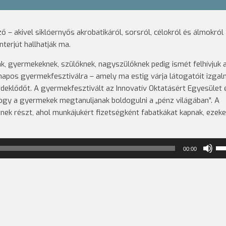
– akivel siklóernyős akrobatikáról, sorsról, célokról és álmokról
terjút hallhatják ma.
k, gyermekeknek, szülőknek, nagyszülőknek pedig ismét felhívjuk 
apos gyermekfesztiválra – amely ma estig várja látogatóit izga
rdeklődőt. A gyermekfesztivált az Innovatív Oktatásért Egyesület 
hogy a gyermekek megtanuljanak boldogulni a „pénz világában”. A
nek részt, ahol munkájukért fizetségként fabatkákat kapnak, ezeke
A
00:00
ha
nö
ill
cs
a
Fel