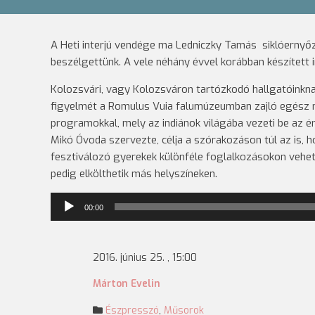
A Heti interjú vendége ma Ledniczky Tamás siklóernyőző 
beszélgettünk. A vele néhány évvel korábban készített in
Kolozsvári, vagy Kolozsváron tartózkodó hallgatóinkna
figyelmét a Romulus Vuia falumúzeumban zajló egész n
programokkal, mely az indiánok világába vezeti be az é
Mikó Óvoda szervezte, célja a szórakozáson túl az is, 
fesztiválozó gyerekek különféle foglalkozásokon vehet
pedig elkölthetik más helyszíneken.
Audió
00:00
lejátszó
2016. június 25. , 15:00
Márton Evelin
Észpresszó
,
Műsorok