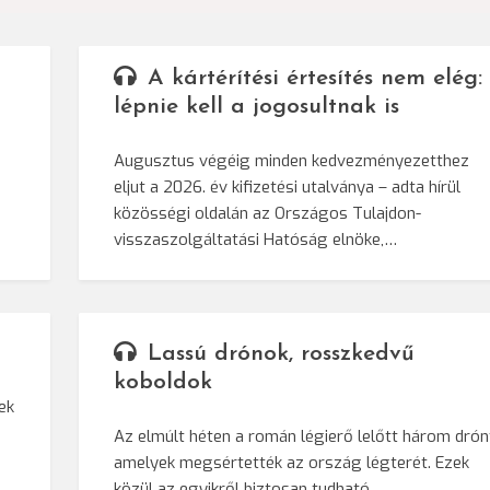
A kártérítési értesítés nem elég:
lépnie kell a jogosultnak is
Augusztus végéig minden kedvezményezetthez
eljut a 2026. év kifizetési utalványa – adta hírül
közösségi oldalán az Országos Tulajdon-
visszaszolgáltatási Hatóság elnöke,…
Lassú drónok, rosszkedvű
koboldok
ek
Az elmúlt héten a román légierő lelőtt három drón
amelyek megsértették az ország légterét. Ezek
közül az egyikről biztosan tudható,…