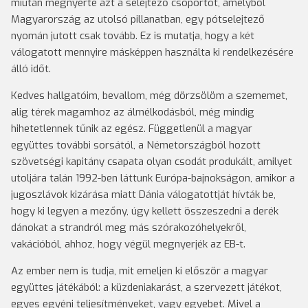
miután megnyerte azt a selejtező csoportot, amelyből
Magyarország az utolsó pillanatban, egy pótselejtező
nyomán jutott csak tovább. Ez is mutatja, hogy a két
válogatott mennyire másképpen használta ki rendelkezésére
álló időt.
Kedves hallgatóim, bevallom, még dörzsölöm a szememet,
alig térek magamhoz az álmélkodásból, még mindig
hihetetlennek tűnik az egész. Függetlenül a magyar
együttes további sorsától, a Németországból hozott
szövetségi kapitány csapata olyan csodát produkált, amilyet
utoljára talán 1992-ben láttunk Európa-bajnokságon, amikor a
jugoszlávok kizárása miatt Dánia válogatottját hívták be,
hogy ki legyen a mezőny, úgy kellett összeszedni a derék
dánokat a strandról meg más szórakozóhelyekről,
vakációból, ahhoz, hogy végül megnyerjék az EB-t.
Az ember nem is tudja, mit emeljen ki először a magyar
együttes játékából: a küzdeniakarást, a szervezett játékot,
egyes egyéni teljesítményeket, vagy egyebet. Mivel a