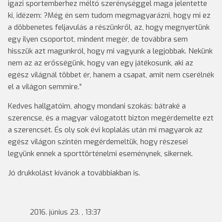
igazi sportemberhez méltó szerénységgel maga jelentette
ki, idézem: ?Még én sem tudom megmagyarázni, hogy mi ez
a döbbenetes feljavulás a részünkről, az, hogy megnyertünk
egy ilyen csoportot, mindent megér, de továbbra sem
hisszük azt magunkról, hogy mi vagyunk a legjobbak. Nekünk
nem az az erősségünk, hogy van egy játékosunk, aki az
egész világnál többet ér, hanem a csapat, amit nem cserélnék
el a világon semmire.”
Kedves hallgatóim, ahogy mondani szokás: bátraké a
szerencse, és a magyar válogatott bizton megérdemelte ezt
a szerencsét. És oly sok évi koplalás után mi magyarok az
egész világon szintén megérdemeltük, hogy részesei
legyünk ennek a sporttörténelmi eseménynek, sikernek.
Jó drukkolást kívánok a továbbiakban is.
2016. június 23. , 13:37