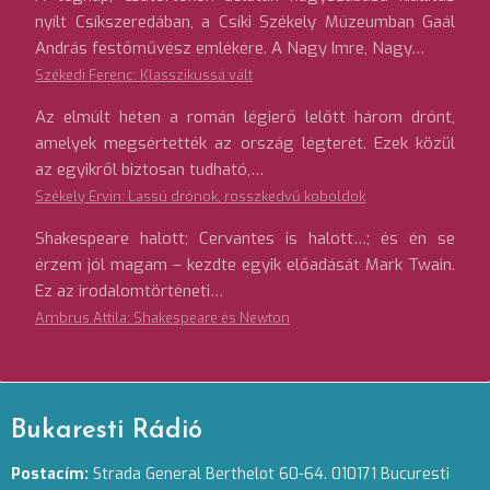
nyílt Csíkszeredában, a Csíki Székely Múzeumban Gaál
András festőművész emlékére. A Nagy Imre, Nagy…
Székedi Ferenc: Klasszikussá vált
Az elmúlt héten a román légierő lelőtt három drónt,
amelyek megsértették az ország légterét. Ezek közül
az egyikről biztosan tudható,…
Székely Ervin: Lassú drónok, rosszkedvű koboldok
Shakespeare halott; Cervantes is halott…; és én se
érzem jól magam – kezdte egyik előadását Mark Twain.
Ez az irodalomtörténeti…
Ambrus Attila: Shakespeare és Newton
Bukaresti Rádió
Postacím:
Strada General Berthelot 60-64. 010171 Bucuresti