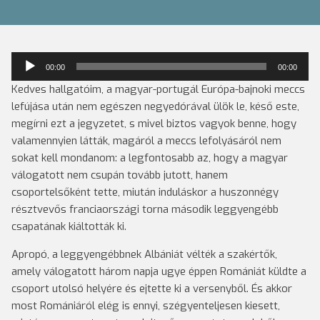
Audió
00:00
00:00
lejátszó
Kedves hallgatóim, a magyar-portugál Európa-bajnoki meccs
lefújása után nem egészen negyedórával ülök le, késő este,
megírni ezt a jegyzetet, s mivel biztos vagyok benne, hogy
valamennyien látták, magáról a meccs lefolyásáról nem
sokat kell mondanom: a legfontosabb az, hogy a magyar
válogatott nem csupán tovább jutott, hanem
csoportelsőként tette, miután induláskor a huszonnégy
résztvevős franciaországi torna második leggyengébb
csapatának kiáltották ki.
Apropó, a leggyengébbnek Albániát vélték a szakértők,
amely válogatott három napja ugye éppen Romániát küldte a
csoport utolsó helyére és ejtette ki a versenyből. És akkor
most Romániáról elég is ennyi, szégyenteljesen kiesett,