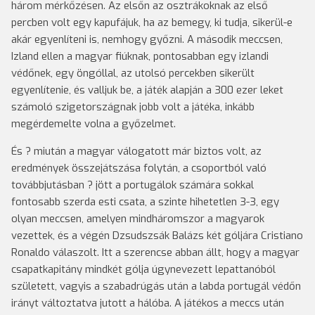
három mérkőzésen. Az elsőn az osztrákoknak az első
percben volt egy kapufájuk, ha az bemegy, ki tudja, sikerül-e
akár egyenlíteni is, nemhogy győzni. A második meccsen,
Izland ellen a magyar fiúknak, pontosabban egy izlandi
védőnek, egy öngóllal, az utolsó percekben sikerült
egyenlítenie, és valljuk be, a játék alapján a 300 ezer leket
számoló szigetországnak jobb volt a játéka, inkább
megérdemelte volna a győzelmet.
És ? miután a magyar válogatott már biztos volt, az
eredmények összejátszása folytán, a csoportból való
továbbjutásban ? jött a portugálok számára sokkal
fontosabb szerda esti csata, a szinte hihetetlen 3-3, egy
olyan meccsen, amelyen mindháromszor a magyarok
vezettek, és a végén Dzsudszsák Balázs két góljára Cristiano
Ronaldo válaszolt. Itt a szerencse abban állt, hogy a magyar
csapatkapitány mindkét gólja úgynevezett lepattanóból
született, vagyis a szabadrúgás után a labda portugál védőn
irányt változtatva jutott a hálóba. A játékos a meccs után