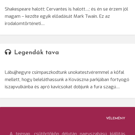
Shakespeare halott; Cervantes is halott…; és én se érzem jól
magam – kezdte egyik előadását Mark Twain. Ez az
irodalomtörténeti…
Legendák tava
Lábujjhegyre csimpaszkodtunk unokatestvéremmel a kőfal
mellett, hogy beleláthassunk a Kovászna parkjában fortyogó
iszapvulkánba és apró kavicsokat dobjunk a fura szagú…
VÉLEMÉNY
A tegnap, csütörtökön délután nagyszabású kiállítás