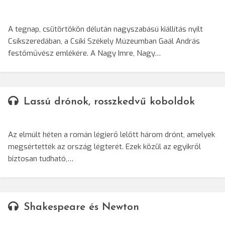
A tegnap, csütörtökön délután nagyszabású kiállítás nyílt
Csíkszeredában, a Csíki Székely Múzeumban Gaál András
festőművész emlékére. A Nagy Imre, Nagy…
Lassú drónok, rosszkedvű koboldok
Az elmúlt héten a román légierő lelőtt három drónt, amelyek
megsértették az ország légterét. Ezek közül az egyikről
biztosan tudható,…
Shakespeare és Newton