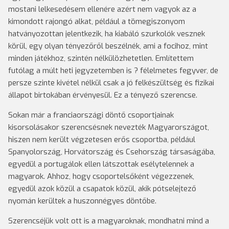
mostani lelkesedésem ellenére azért nem vagyok az a
kimondott rajongó alkat, például a tömegiszonyom
hatványozottan jelentkezik, ha kiabáló szurkolók vesznek
körül, egy olyan tényezőről beszélnék, ami a focihoz, mint
minden játékhoz, szintén nélkülözhetetlen. Említettem
futólag a múlt heti jegyzetemben is ? félelmetes fegyver, de
persze szinte kivétel nélkül csak a jó felkészültség és fizikai
állapot birtokában érvényesül. Ez a tényező szerencse.
Sokan már a franciaországi döntő csoportjainak
kisorsolásakor szerencsésnek nevezték Magyarországot,
hiszen nem került végzetesen erős csoportba, például
Spanyolország, Horvátország és Csehország társaságába,
egyedül a portugálok ellen látszottak esélytelennek a
magyarok. Ahhoz, hogy csoportelsőként végezzenek,
egyedül azok közül a csapatok közül, akik pótselejtező
nyomán kerültek a huszonnégyes döntőbe.
Szerencséjük volt ott is a magyaroknak, mondhatni mind a