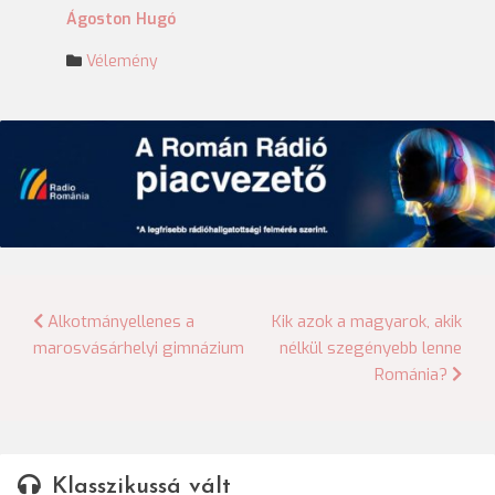
Ágoston Hugó
Vélemény
Bejegyzés
Alkotmányellenes a
Kik azok a magyarok, akik
marosvásárhelyi gimnázium
nélkül szegényebb lenne
navigáció
Románia?
Klasszikussá vált