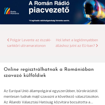
Bejegyzés
Polgár Levente az északi-
Hol lehet a legkönnyebben
sarkköri ultramaratonon
álláshoz jutni az EU-ban?
navigáció
Online regisztrálhatnak a Romániában
szavazó külföldiek
Az Európai Unió állampolgárai egyszerűbben, bürokráciától
mentesen tudnak majd szavazni a következő választásokon.
Az Állandó Választási Hatóság közvitára bocsátotta a…