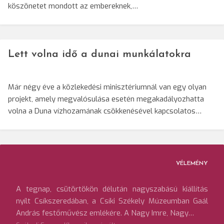
köszönetet mondott az embereknek,…
Lett volna idő a dunai munkálatokra
Már négy éve a közlekedési minisztériumnál van egy olyan
projekt, amely megvalósulása esetén megakadályozhatta
volna a Duna vízhozamának csökkenésével kapcsolatos…
VÉLEMÉNY
A tegnap, csütörtökön délután nagyszabású kiállítás
nyílt Csíkszeredában, a Csíki Székely Múzeumban Gaál
András festőművész emlékére. A Nagy Imre, Nagy…