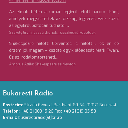
Székedi Ferenc: Klasszikussá vált
Az elmúlt héten a román légierő lelőtt három drónt,
amelyek megsértették az ország légterét. Ezek közül
az egyikről biztosan tudható,…
Székely Ervin: Lassú drónok, rosszkedvű koboldok
Shakespeare halott; Cervantes is halott…; és én se
érzem jól magam – kezdte egyik előadását Mark Twain.
Ez az irodalomtörténeti…
Ambrus Attila: Shakespeare és Newton
Bukaresti Rádió
Postacím:
Strada General Berthelot 60-64. 010171 Bucuresti
Telefon:
+40 21 303 15 26 Fax: +40 21 319 05 58
E-mail:
bukarestiradio[at]srr.ro