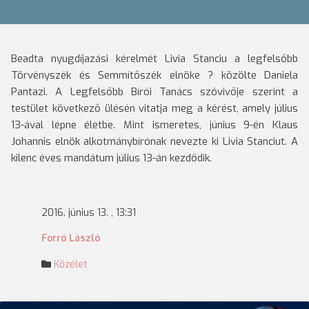
Beadta nyugdíjazási kérelmét Livia Stanciu a legfelsőbb
Törvényszék és Semmítőszék elnöke ? közölte Daniela
Pantazi.
A Legfelsőbb Bírói Tanács szóvivője szerint a
testület következő ülésén vitatja meg a kérést, amely július
13-ával lépne életbe. Mint ismeretes, június 9-én Klaus
Johannis elnök alkotmánybírónak nevezte ki Livia Stanciut. A
kilenc éves mandátum július 13-án kezdődik.
2016. június 13. , 13:31
Forró László
Közélet