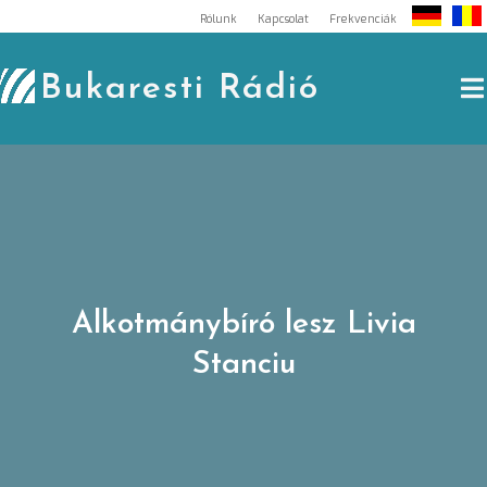
Skip
Rólunk
Kapcsolat
Frekvenciák
to
content
Bukaresti Rádió
Alkotmánybíró lesz Livia
Stanciu