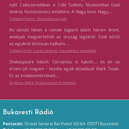
nyílt Csíkszeredában, a Csíki Székely Múzeumban Gaál
András festőművész emlékére. A Nagy Imre, Nagy…
Székedi Ferenc: Klasszikussá vált
Az elmúlt héten a román légierő lelőtt három drónt,
amelyek megsértették az ország légterét. Ezek közül
az egyikről biztosan tudható,…
Székely Ervin: Lassú drónok, rosszkedvű koboldok
Shakespeare halott; Cervantes is halott…; és én se
érzem jól magam – kezdte egyik előadását Mark Twain.
Ez az irodalomtörténeti…
Ambrus Attila: Shakespeare és Newton
Bukaresti Rádió
Postacím:
Strada General Berthelot 60-64. 010171 Bucuresti