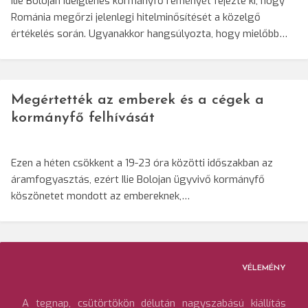
Ilie Bolojan ideiglenes kormányfő reményét fejezte ki, hogy
Románia megőrzi jelenlegi hitelminősítését a közelgő
értékelés során. Ugyanakkor hangsúlyozta, hogy mielőbb…
Megértették az emberek és a cégek a
kormányfő felhívását
Ezen a héten csökkent a 19-23 óra közötti időszakban az
áramfogyasztás, ezért Ilie Bolojan ügyvivő kormányfő
köszönetet mondott az embereknek,…
VÉLEMÉNY
A tegnap, csütörtökön délután nagyszabású kiállítás