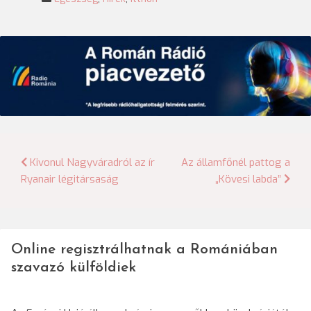
Bejegyzés
Kivonul Nagyváradról az ír
Az államfőnél pattog a
Ryanair légitársaság
„Kövesi labda”
navigáció
Online regisztrálhatnak a Romániában
szavazó külföldiek