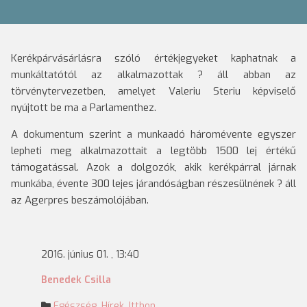
Kerékpárvásárlásra szóló értékjegyeket kaphatnak a
munkáltatótól az alkalmazottak ? áll abban az
törvénytervezetben, amelyet Valeriu Steriu képviselő
nyújtott be ma a Parlamenthez.
A dokumentum szerint a munkaadó háromévente egyszer
lepheti meg alkalmazottait a legtöbb 1500 lej értékű
támogatással. Azok a dolgozók, akik kerékpárral járnak
munkába, évente 300 lejes járandóságban részesülnének ? áll
az Agerpres beszámolójában.
2016. június 01. , 13:40
Benedek Csilla
Egészség
,
Hírek
,
Itthon