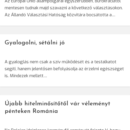
Az Európai Unió állampolgárai egyszerűbben, bürokráciától
mentesen tudnak majd szavazni a következő választásokon.
Az Állandó Választási Hatóság közvitára bocsátotta a…
Gyalogolni, sétálni jó
A gyaloglás nem csak a szív működését és a testalkatot
segíti, hanem jelentősen befolyásolja az érzelmi egészséget
is. Mindezek mellett…
Újabb hitelminősítőtől vár véleményt
pénteken Románia