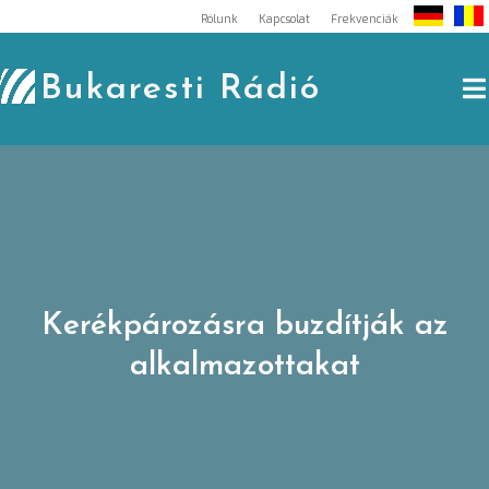
Skip
Rólunk
Kapcsolat
Frekvenciák
to
content
Bukaresti Rádió
Kerékpározásra buzdítják az
alkalmazottakat