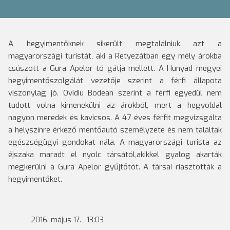
A hegyimentőknek sikerült megtalálniuk azt a
magyarországi turistát, aki a Retyezátban egy mély árokba
csúszott a Gura Apelor tó gátja mellett.
A Hunyad megyei
hegyimentőszolgálát vezetője szerint a férfi állapota
viszonylag jó. Ovidiu Bodean szerint a férfi egyedül nem
tudott volna kimenekülni az árokból, mert a hegyoldal
nagyon meredek és kavicsos. A 47 éves férfit megvizsgálta
a helyszínre érkező mentőautó személyzete és nem találtak
egészségügyi gondokat nála. A magyarországi turista az
éjszaka maradt el nyolc társától,akikkel gyalog akarták
megkerülni a Gura Apelor gyűjtőtót. A társai riasztották a
hegyimentőket.
2016. május 17. , 13:03