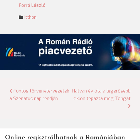
Forró László
Itthon
Bejegyzés
Fontos törvénytervezetek
Hatvan év óta a legerősebb
a Szenátus napirendjén
ciklon tépázta meg Tongát
navigáció
Online regisztrálhatnak a Romániában