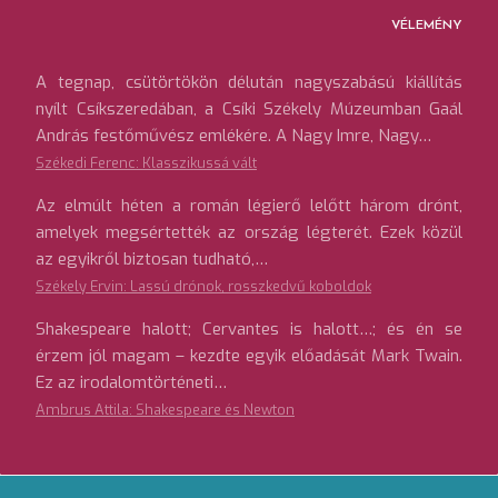
VÉLEMÉNY
A tegnap, csütörtökön délután nagyszabású kiállítás
nyílt Csíkszeredában, a Csíki Székely Múzeumban Gaál
András festőművész emlékére. A Nagy Imre, Nagy…
Székedi Ferenc: Klasszikussá vált
Az elmúlt héten a román légierő lelőtt három drónt,
amelyek megsértették az ország légterét. Ezek közül
az egyikről biztosan tudható,…
Székely Ervin: Lassú drónok, rosszkedvű koboldok
Shakespeare halott; Cervantes is halott…; és én se
érzem jól magam – kezdte egyik előadását Mark Twain.
Ez az irodalomtörténeti…
Ambrus Attila: Shakespeare és Newton