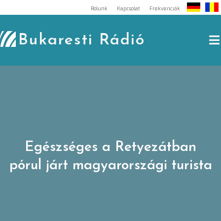
Skip
Rólunk
Kapcsolat
Frekvenciák
to
content
Bukaresti Rádió
Egészséges a Retyezátban
pórul járt magyarországi turista