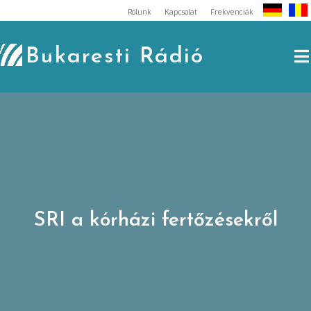
Skip
Rólunk
Kapcsolat
Frekvenciák
to
content
Bukaresti Rádió
SRI a kórházi fertőzésekről