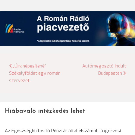
Bejegyzés
„Újranépesítené”
Autómegosztó indult
Székelyföldet egy román
Budapesten
navigáció
szervezet
Hiábavaló intézkedés lehet
Az Egészségbiztosító Pénztár által elszámolt fogorvosi