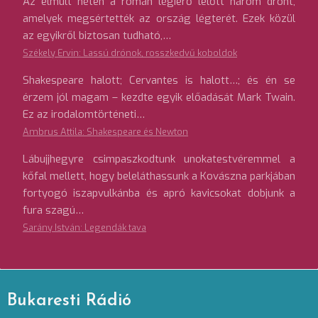
Az elmúlt héten a román légierő lelőtt három drónt,
amelyek megsértették az ország légterét. Ezek közül
az egyikről biztosan tudható,…
Székely Ervin: Lassú drónok, rosszkedvű koboldok
Shakespeare halott; Cervantes is halott…; és én se
érzem jól magam – kezdte egyik előadását Mark Twain.
Ez az irodalomtörténeti…
Ambrus Attila: Shakespeare és Newton
Lábujjhegyre csimpaszkodtunk unokatestvéremmel a
kőfal mellett, hogy beleláthassunk a Kovászna parkjában
fortyogó iszapvulkánba és apró kavicsokat dobjunk a
fura szagú…
Sarány István: Legendák tava
Bukaresti Rádió