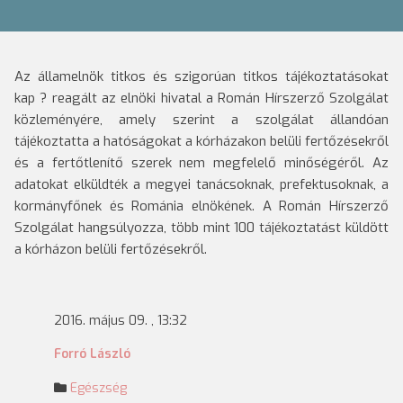
Az államelnök titkos és szigorúan titkos tájékoztatásokat
kap ? reagált az elnöki hivatal a Román Hírszerző Szolgálat
közleményére, amely szerint a szolgálat állandóan
tájékoztatta a hatóságokat a kórházakon belüli fertőzésekről
és a fertőtlenítő szerek nem megfelelő minőségéről.
Az
adatokat elküldték a megyei tanácsoknak, prefektusoknak, a
kormányfőnek és Románia elnökének. A Román Hírszerző
Szolgálat hangsúlyozza, több mint 100 tájékoztatást küldött
a kórházon belüli fertőzésekről.
2016. május 09. , 13:32
Forró László
Egészség