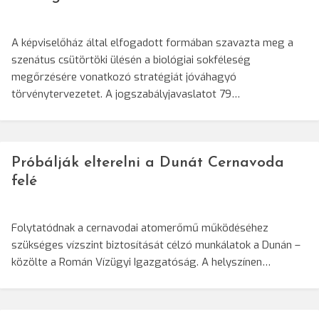
A képviselőház által elfogadott formában szavazta meg a
szenátus csütörtöki ülésén a biológiai sokféleség
megőrzésére vonatkozó stratégiát jóváhagyó
törvénytervezetet. A jogszabályjavaslatot 79…
Próbálják elterelni a Dunát Cernavoda
felé
Folytatódnak a cernavodai atomerőmű működéséhez
szükséges vízszint biztosítását célzó munkálatok a Dunán –
közölte a Román Vízügyi Igazgatóság. A helyszínen…