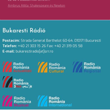
Ambrus Attila: Shakespeare és Newton
Bukaresti Rádió
Postacím:
Strada General Berthelot 60-64. 010171 Bucuresti
Telefon:
+40 21 303 15 26 Fax: +40 21 319 05 58
E-mail:
bukarestiradio[at]srr.ro