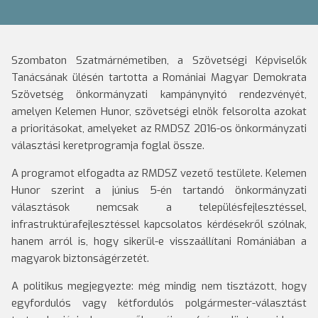
Szombaton Szatmárnémetiben, a Szövetségi Képviselők
Tanácsának ülésén tartotta a Romániai Magyar Demokrata
Szövetség önkormányzati kampánynyitó rendezvényét,
amelyen Kelemen Hunor, szövetségi elnök felsorolta azokat
a prioritásokat, amelyeket az RMDSZ 2016-os önkormányzati
választási keretprogramja foglal össze.
A programot elfogadta az RMDSZ vezető testülete. Kelemen
Hunor szerint a június 5-én tartandó önkormányzati
választások nemcsak a településfejlesztéssel,
infrastruktúrafejlesztéssel kapcsolatos kérdésekről szólnak,
hanem arról is, hogy sikerül-e visszaállítani Romániában a
magyarok biztonságérzetét.
A politikus megjegyezte: még mindig nem tisztázott, hogy
egyfordulós vagy kétfordulós polgármester-választást