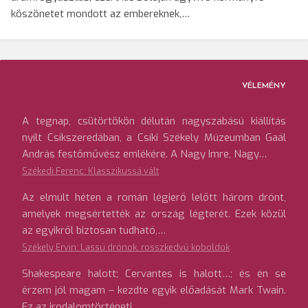
köszönetet mondott az embereknek,…
VÉLEMÉNY
A tegnap, csütörtökön délután nagyszabású kiállítás
nyílt Csíkszeredában, a Csíki Székely Múzeumban Gaál
András festőművész emlékére. A Nagy Imre, Nagy…
Székedi Ferenc: Klasszikussá vált
Az elmúlt héten a román légierő lelőtt három drónt,
amelyek megsértették az ország légterét. Ezek közül
az egyikről biztosan tudható,…
Székely Ervin: Lassú drónok, rosszkedvű koboldok
Shakespeare halott; Cervantes is halott…; és én se
érzem jól magam – kezdte egyik előadását Mark Twain.
Ez az irodalomtörténeti…