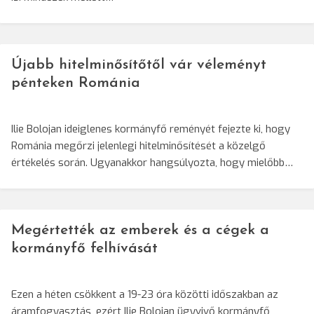
Újabb hitelminősítőtől vár véleményt
pénteken Románia
Ilie Bolojan ideiglenes kormányfő reményét fejezte ki, hogy
Románia megőrzi jelenlegi hitelminősítését a közelgő
értékelés során. Ugyanakkor hangsúlyozta, hogy mielőbb…
Megértették az emberek és a cégek a
kormányfő felhívását
Ezen a héten csökkent a 19-23 óra közötti időszakban az
áramfogyasztás, ezért Ilie Bolojan ügyvivő kormányfő