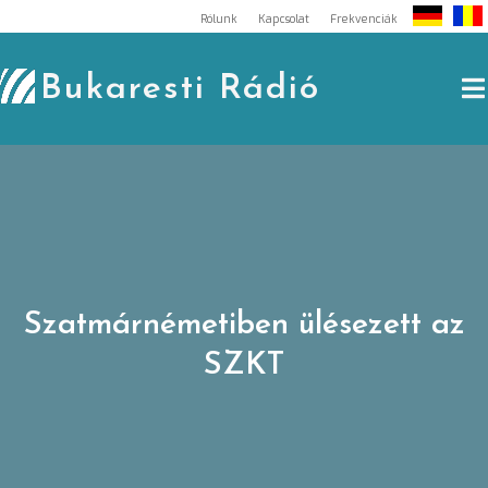
Skip
Rólunk
Kapcsolat
Frekvenciák
to
content
Bukaresti Rádió
Szatmárnémetiben ülésezett az
SZKT