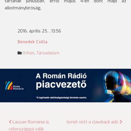
tartanak júniusban, erről május 4-én dönt majd az
alkotmánybíróság.
2016. április 25. , 13:56
Benedek Csilla
Itthon
,
Társadalom
Bejegyzés
Lassan Románia is
Ismét nőtt a clawback adó
célországgá válik