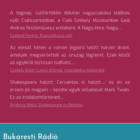
A tegnap, csütörtökön délután nagyszabású kiállítás
nyílt Csíkszeredában, a Csíki Székely Múzeumban Gaál
András festőművész emlékére. A Nagy Imre, Nagy…
Székedi Ferenc: Klasszikussá vált
Az elmúlt héten a román légierő lelőtt három drónt,
amelyek megsértették az ország légterét. Ezek közül
az egyikről biztosan tudható,…
Székely Ervin: Lassú drónok, rosszkedvű koboldok
Shakespeare halott; Cervantes is halott…; és én se
érzem jól magam – kezdte egyik előadását Mark Twain.
Ez az irodalomtörténeti…
Ambrus Attila: Shakespeare és Newton
Bukaresti Rádió