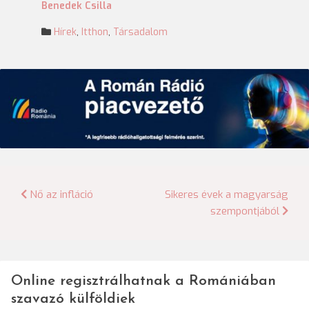
Benedek Csilla
Hírek
,
Itthon
,
Társadalom
Bejegyzés
Nő az infláció
Sikeres évek a magyarság
szempontjából
navigáció
Online regisztrálhatnak a Romániában
szavazó külföldiek