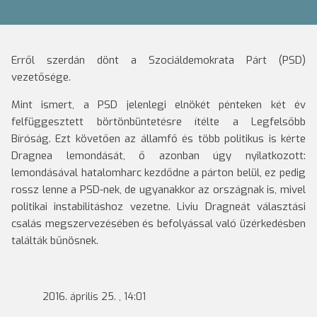
Erről szerdán dönt a Szociáldemokrata Párt (PSD)
vezetősége.
Mint ismert, a PSD jelenlegi elnökét pénteken két év
felfüggesztett börtönbüntetésre ítélte a Legfelsőbb
Bíróság. Ezt követően az államfő és több politikus is kérte
Dragnea lemondását, ő azonban úgy nyilatkozott:
lemondásával hatalomharc kezdődne a párton belül, ez pedig
rossz lenne a PSD-nek, de ugyanakkor az országnak is, mivel
politikai instabilitáshoz vezetne. Liviu Dragneát választási
csalás megszervezésében és befolyással való üzérkedésben
találták bűnösnek.
2016. április 25. , 14:01