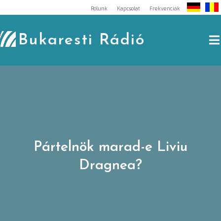
Skip
Rólunk
Kapcsolat
Frekvenciák
to
content
Bukaresti Rádió
Pártelnök marad-e Liviu
Dragnea?