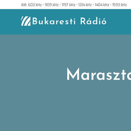
Skip
AM: 603 kHz • 909 kHz • 1197 kHz • 1314 kHz • 1404 kHz • 1593 kHz
to
content
Bukaresti Rádió
Maraszta