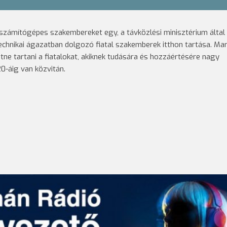
l számítógépes szakembereket egy, a távközlési minisztérium által
technikai ágazatban dolgozó fiatal szakemberek itthon tartása. Mar
tne tartani a fiatalokat, akiknek tudására és hozzáértésére nagy
0-áig van közvitán.