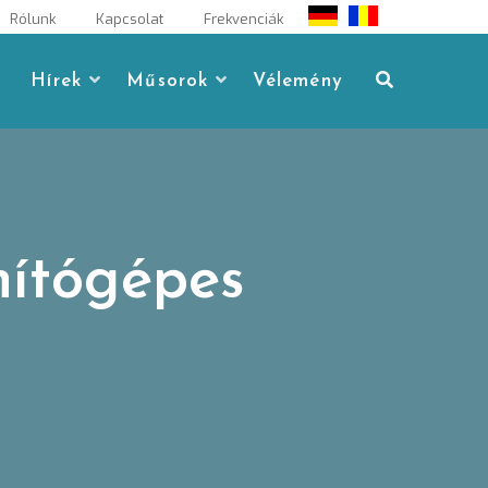
Rólunk
Kapcsolat
Frekvenciák
Hírek
Műsorok
Vélemény
mítógépes