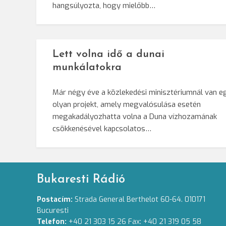
hangsúlyozta, hogy mielőbb…
Lett volna idő a dunai
munkálatokra
Már négy éve a közlekedési minisztériumnál van e
olyan projekt, amely megvalósulása esetén
megakadályozhatta volna a Duna vízhozamának
csökkenésével kapcsolatos…
Bukaresti Rádió
Postacím:
Strada General Berthelot 60-64. 010171
Bucuresti
Telefon:
+40 21 303 15 26 Fax: +40 21 319 05 58