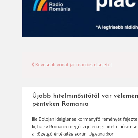
Bejegyzés
Kevesebb vonat jár március elsejétől
navigáció
Újabb hitelminősítőtől vár vélemén
pénteken Románia
Ilie Bolojan ideiglenes kormányfő reményét fejezte
ki, hogy Románia megőrzi jelenlegi hitelminősítésé
a közelgő értékelés során. Ugyanakkor