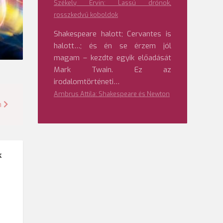
Székely Ervin: Lassú drónok,
rosszkedvű koboldok
Shakespeare halott; Cervantes is
halott…; és én se érzem jól
magam – kezdte egyik előadását
Mark Twain. Ez az
irodalomtörténeti…
Ambrus Attila: Shakespeare és Newton
n
k