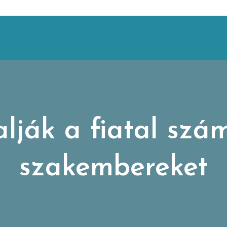
lják a fiatal szá
szakembereket