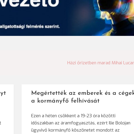
Házi őrizetben marad Mihai Luca
yt
Megértették az emberek és a cége
a kormányfő felhívását
Ezen a héten csökkent a 19-23 óra közötti
t
időszakban az áramfogyasztás, ezért Ilie Bolojan
ügyvivő kormányfő köszönetet mondott az