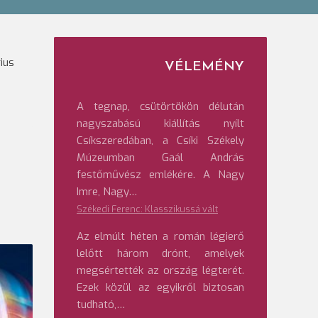
ius
VÉLEMÉNY
A tegnap, csütörtökön délután
nagyszabású kiállítás nyílt
Csíkszeredában, a Csíki Székely
Múzeumban Gaál András
festőművész emlékére. A Nagy
Imre, Nagy…
Székedi Ferenc: Klasszikussá vált
Az elmúlt héten a román légierő
lelőtt három drónt, amelyek
megsértették az ország légterét.
Ezek közül az egyikről biztosan
tudható,…