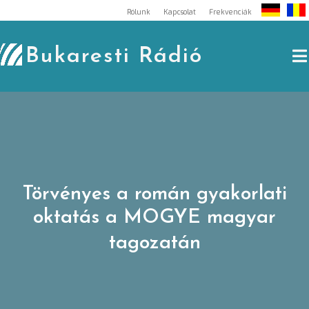
Skip
Rólunk
Kapcsolat
Frekvenciák
to
content
Bukaresti Rádió
Törvényes a román gyakorlati
oktatás a MOGYE magyar
tagozatán