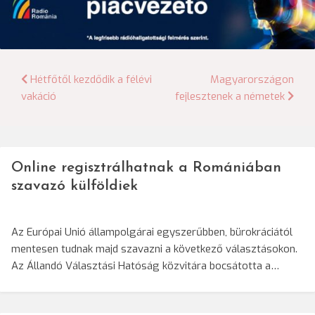
Bejegyzés
Hétfőtől kezdődik a félévi
Magyarországon
vakáció
fejlesztenek a németek
navigáció
Online regisztrálhatnak a Romániában
szavazó külföldiek
Az Európai Unió állampolgárai egyszerűbben, bürokráciától
mentesen tudnak majd szavazni a következő választásokon.
Az Állandó Választási Hatóság közvitára bocsátotta a…