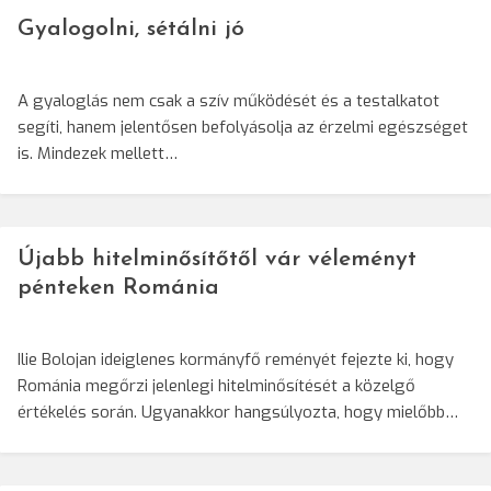
Gyalogolni, sétálni jó
A gyaloglás nem csak a szív működését és a testalkatot
segíti, hanem jelentősen befolyásolja az érzelmi egészséget
is. Mindezek mellett…
Újabb hitelminősítőtől vár véleményt
pénteken Románia
Ilie Bolojan ideiglenes kormányfő reményét fejezte ki, hogy
Románia megőrzi jelenlegi hitelminősítését a közelgő
értékelés során. Ugyanakkor hangsúlyozta, hogy mielőbb…