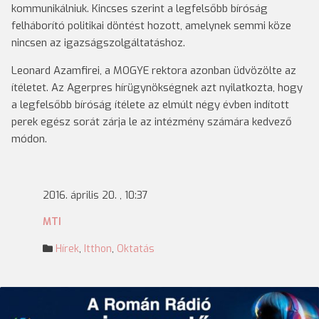
kommunikálniuk. Kincses szerint a legfelsőbb bíróság
felháborító politikai döntést hozott, amelynek semmi köze
nincsen az igazságszolgáltatáshoz.
Leonard Azamfirei, a MOGYE rektora azonban üdvözölte az
ítéletet. Az Agerpres hírügynökségnek azt nyilatkozta, hogy
a legfelsőbb bíróság ítélete az elmúlt négy évben indított
perek egész sorát zárja le az intézmény számára kedvező
módon.
2016. április 20. , 10:37
MTI
Hírek
,
Itthon
,
Oktatás