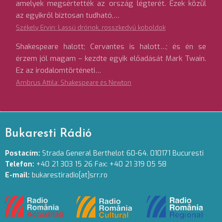
amelyek megsértették az ország légterét. Ezek közül
az egyikről biztosan tudható,…
Székely Ervin: Lassú drónok, rosszkedvű koboldok
Shakespeare halott; Cervantes is halott…; és én se
érzem jól magam – kezdte egyik előadását Mark Twain.
Ez az irodalomtörténeti…
Ambrus Attila: Shakespeare és Newton
Bukaresti Rádió
Postacím:
Strada General Berthelot 60-64. 010171 Bucuresti
Telefon:
+40 21 303 15 26 Fax: +40 21 319 05 58
E-mail:
bukarestiradio[at]srr.ro