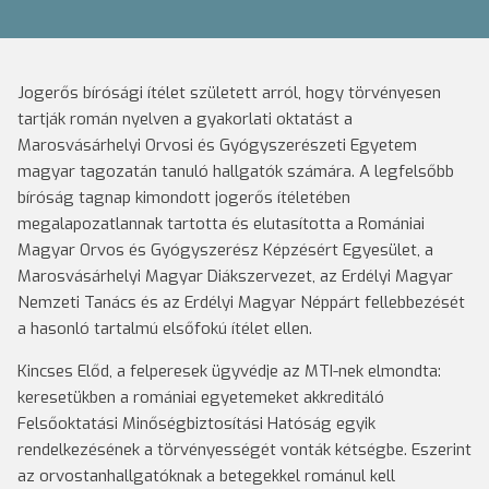
Jogerős bírósági ítélet született arról, hogy törvényesen
tartják román nyelven a gyakorlati oktatást a
Marosvásárhelyi Orvosi és Gyógyszerészeti Egyetem
magyar tagozatán tanuló hallgatók számára. A legfelsőbb
bíróság tagnap kimondott jogerős ítéletében
megalapozatlannak tartotta és elutasította a Romániai
Magyar Orvos és Gyógyszerész Képzésért Egyesület, a
Marosvásárhelyi Magyar Diákszervezet, az Erdélyi Magyar
Nemzeti Tanács és az Erdélyi Magyar Néppárt fellebbezését
a hasonló tartalmú elsőfokú ítélet ellen.
Kincses Előd, a felperesek ügyvédje az MTI-nek elmondta:
keresetükben a romániai egyetemeket akkreditáló
Felsőoktatási Minőségbiztosítási Hatóság egyik
rendelkezésének a törvényességét vonták kétségbe. Eszerint
az orvostanhallgatóknak a betegekkel románul kell