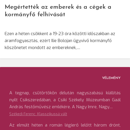
Megértették az emberek és a cégek a
kormányfő felhívását
Ezen a héten csökkent a 19-23 óra közötti időszakban az
áramfogyasztás, ezért Ilie Bolojan ügyvivő kormányfő
köszönetet mondott az embereknek,…
VÉLEMÉNY
A tegnap, csütörtökön délután nagyszabású kiállítás
nyílt Csíkszeredában, a Csíki Székely Múzeumban Gaál
András festőművész emlékére. A Nagy Imre, Nagy…
Székedi Ferenc: Klasszikussá vált
Az elmúlt héten a román légierő lelőtt három drónt,