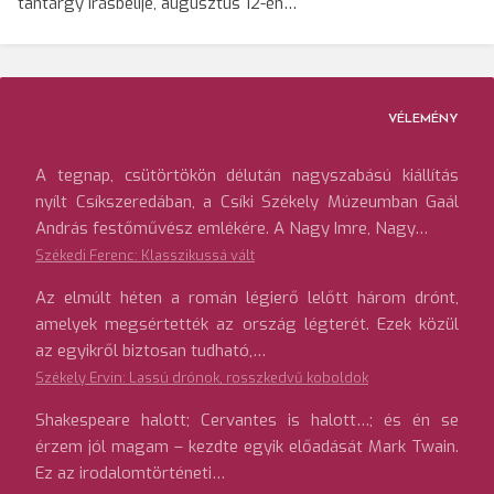
tantárgy írásbelije, augusztus 12-én…
VÉLEMÉNY
A tegnap, csütörtökön délután nagyszabású kiállítás
nyílt Csíkszeredában, a Csíki Székely Múzeumban Gaál
András festőművész emlékére. A Nagy Imre, Nagy…
Székedi Ferenc: Klasszikussá vált
Az elmúlt héten a román légierő lelőtt három drónt,
amelyek megsértették az ország légterét. Ezek közül
az egyikről biztosan tudható,…
Székely Ervin: Lassú drónok, rosszkedvű koboldok
Shakespeare halott; Cervantes is halott…; és én se
érzem jól magam – kezdte egyik előadását Mark Twain.
Ez az irodalomtörténeti…