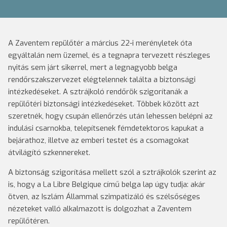
A Zaventem repülőtér a március 22-i merényletek óta
egyáltalán nem üzemel, és a tegnapra tervezett részleges
nyitás sem járt sikerrel, mert a legnagyobb belga
rendőrszakszervezet elégtelennek találta a biztonsági
intézkedéseket. A sztrájkoló rendőrök szigorítanák a
repülőtéri biztonsági intézkedéseket.
Többek között azt
szeretnék, hogy csupán ellenőrzés után lehessen belépni az
indulási csarnokba, telepítsenek fémdetektoros kapukat a
bejárathoz, illetve az emberi testet és a csomagokat
átvilágító szkennereket.
A biztonság szigorítása mellett szól a sztrájkolók szerint az
is, hogy a La Libre Belgique című belga lap úgy tudja: akár
ötven, az Iszlám Állammal szimpatizáló és szélsőséges
nézeteket valló alkalmazott is dolgozhat a Zaventem
repülőtéren.