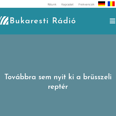
Skip
Rólunk
Kapcsolat
Frekvenciák
to
content
Bukaresti Rádió
Továbbra sem nyit ki a brüsszeli
reptér