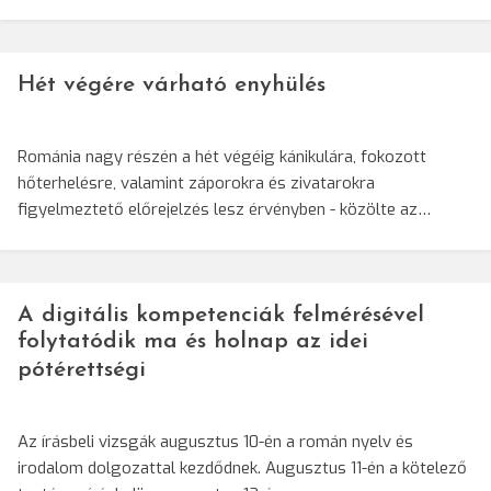
Hét végére várható enyhülés
Románia nagy részén a hét végéig kánikulára, fokozott
hőterhelésre, valamint záporokra és zivatarokra
figyelmeztető előrejelzés lesz érvényben - közölte az…
A digitális kompetenciák felmérésével
folytatódik ma és holnap az idei
pótérettségi
Az írásbeli vizsgák augusztus 10-én a román nyelv és
irodalom dolgozattal kezdődnek. Augusztus 11-én a kötelező