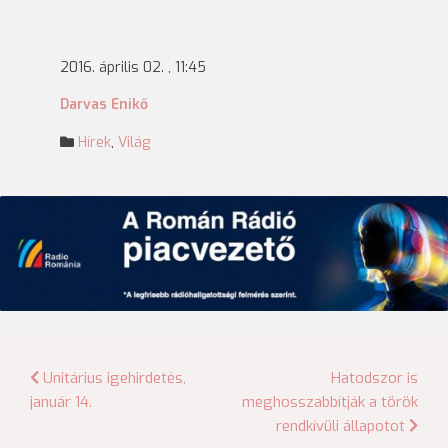
2016. április 02. , 11:45
Darvas Enikő
Hírek
,
Világ
Bejegyzés
Unitárius igehirdetés,
Hatodszor is
január 14.
meghosszabbítják a török
navigáció
rendkívüli állapotot