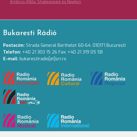
Ambrus Attila: Shakespeare és Newton
Bukaresti Rádió
Postacím:
Strada General Berthelot 60-64. 010171 Bucuresti
Telefon:
+40 21 303 15 26 Fax: +40 21 319 05 58
E-mail:
bukarestiradio[at]srr.ro