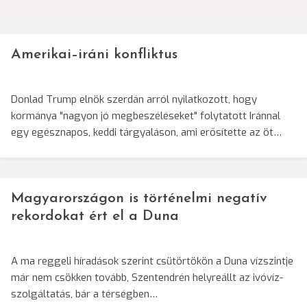
Amerikai–iráni konfliktus
Donlad Trump elnök szerdán arról nyilatkozott, hogy
kormánya "nagyon jó megbeszéléseket" folytatott Iránnal
egy egésznapos, keddi tárgyaláson, ami erősítette az öt…
Magyarországon is történelmi negatív
rekordokat ért el a Duna
A ma reggeli híradások szerint csütörtökön a Duna vízszintje
már nem csökken tovább, Szentendrén helyreállt az ivóvíz-
szolgáltatás, bár a térségben…