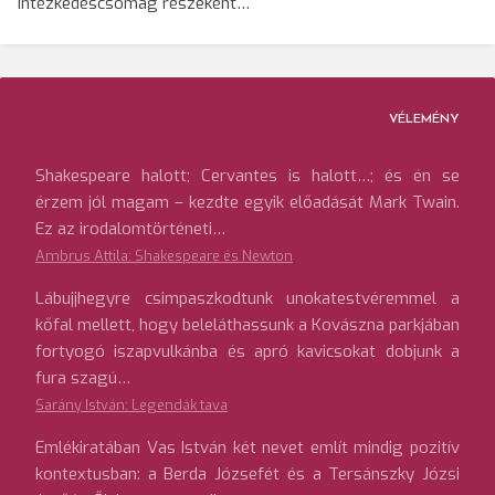
intézkedéscsomag részeként…
VÉLEMÉNY
Shakespeare halott; Cervantes is halott…; és én se
érzem jól magam – kezdte egyik előadását Mark Twain.
Ez az irodalomtörténeti…
Ambrus Attila: Shakespeare és Newton
Lábujjhegyre csimpaszkodtunk unokatestvéremmel a
kőfal mellett, hogy beleláthassunk a Kovászna parkjában
fortyogó iszapvulkánba és apró kavicsokat dobjunk a
fura szagú…
Sarány István: Legendák tava
Emlékiratában Vas István két nevet említ mindig pozitív
kontextusban: a Berda Józsefét és a Tersánszky Józsi