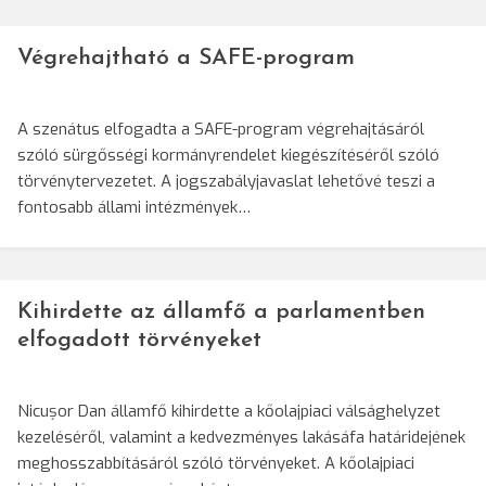
Végrehajtható a SAFE-program
A szenátus elfogadta a SAFE-program végrehajtásáról
szóló sürgősségi kormányrendelet kiegészítéséről szóló
törvénytervezetet. A jogszabályjavaslat lehetővé teszi a
fontosabb állami intézmények…
Kihirdette az államfő a parlamentben
elfogadott törvényeket
Nicușor Dan államfő kihirdette a kőolajpiaci válsághelyzet
kezeléséről, valamint a kedvezményes lakásáfa határidejének
meghosszabbításáról szóló törvényeket. A kőolajpiaci