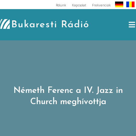
Skip
Rólunk
Kapcsolat
Frekvenciák
to
content
Bukaresti Rádió
Németh Ferenc a IV. Jazz in
Church meghívottja