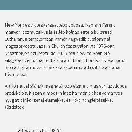
New York egyik legkeresettebb dobosa, Németh Ferenc
magyar jazzmuzsikus is fellép holnap este a bukaresti
Lutheránus templomban immár negyedik alkalommal
megszervezett Jazz in Church fesztiválon. Az 1976-ban
Keszthelyen született, de 2003 óta New Yorkban élő
világklasszis holnap este 7 órától Lionel Loueke és Massimo
Biolcati gitárművész társaságában mutatkozik be a román
fővárosban.
A trió muzsikájának meghatározó eleme a magyar jazzdobos
produkciója, hiszen a modern jazz harmóniák hagyományos
nyugat-afrikai zenei elemekkel és ritka hanglejtésekkel
tűzdeltek.
2016. április 01. , 08:44