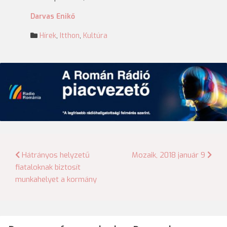
Darvas Enikő
Hírek
,
Itthon
,
Kultúra
Bejegyzés
Hátrányos helyzetű
Mozaik, 2018 január 9
fiataloknak biztosít
navigáció
munkahelyet a kormány