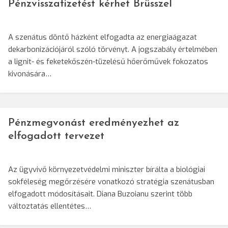
Pénzvisszafizetést kérhet Brüsszel
A szenátus döntő házként elfogadta az energiaágazat
dekarbonizációjáról szóló törvényt. A jogszabály értelmében
a lignit- és feketekőszén-tüzelésű hőerőművek fokozatos
kivonására…
Pénzmegvonást eredményezhet az
elfogadott tervezet
Az ügyvivő környezetvédelmi miniszter bírálta a biológiai
sokféleség megőrzésére vonatkozó stratégia szenátusban
elfogadott módosításait. Diana Buzoianu szerint több
változtatás ellentétes…