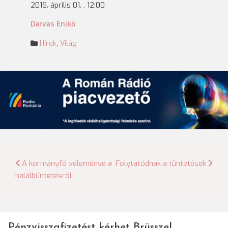
2016. április 01. , 12:00
Darvas Enikő
Hírek
,
Világ
Bejegyzés
A kormányfő véleménye a
Folytatódnak a tüntetések
halálbüntetésről
navigáció
Pénzvisszafizetést kérhet Brüsszel