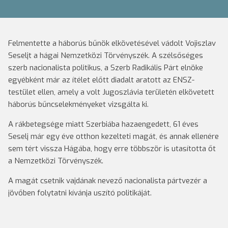
Felmentette a háborús bűnök elkövetésével vádolt Vojiszlav
Seseljt a hágai Nemzetközi Törvényszék. A szélsőséges
szerb nacionalista politikus, a Szerb Radikális Párt elnöke
egyébként már az ítélet előtt diadalt aratott az ENSZ-
testület ellen, amely a volt Jugoszlávia területén elkövetett
háborús bűncselekményeket vizsgálta ki.
A rákbetegsége miatt Szerbiába hazaengedett, 61 éves
Seselj már egy éve otthon kezelteti magát, és annak ellenére
sem tért vissza Hágába, hogy erre többször is utasította őt
a Nemzetközi Törvényszék.
A magát csetnik vajdának nevező nacionalista pártvezér a
jövőben folytatni kívánja uszító politikáját.