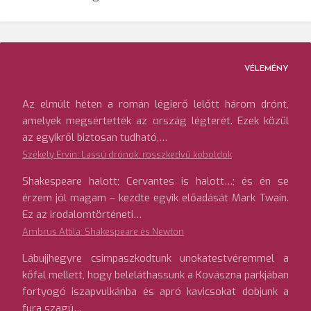
VÉLEMÉNY
Az elmúlt héten a román légierő lelőtt három drónt,
amelyek megsértették az ország légterét. Ezek közül
az egyikről biztosan tudható,…
Székely Ervin: Lassú drónok, rosszkedvű koboldok
Shakespeare halott; Cervantes is halott…; és én se
érzem jól magam – kezdte egyik előadását Mark Twain.
Ez az irodalomtörténeti…
Ambrus Attila: Shakespeare és Newton
Lábujjhegyre csimpaszkodtunk unokatestvéremmel a
kőfal mellett, hogy beleláthassunk a Kovászna parkjában
fortyogó iszapvulkánba és apró kavicsokat dobjunk a
fura szagú…