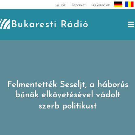
Skip
Rólunk
Kapcsolat
Frekvenciák
to
content
Bukaresti Rádió
Felmentették Seseljt, a háborús
bűnök elkövetésével vádolt
szerb politikust