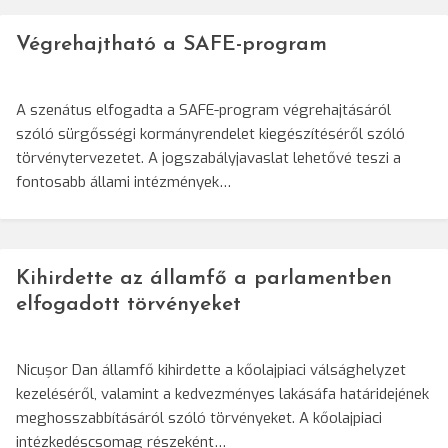
Végrehajtható a SAFE-program
A szenátus elfogadta a SAFE-program végrehajtásáról
szóló sürgősségi kormányrendelet kiegészítéséről szóló
törvénytervezetet. A jogszabályjavaslat lehetővé teszi a
fontosabb állami intézmények…
Kihirdette az államfő a parlamentben
elfogadott törvényeket
Nicușor Dan államfő kihirdette a kőolajpiaci válsághelyzet
kezeléséről, valamint a kedvezményes lakásáfa határidejének
meghosszabbításáról szóló törvényeket. A kőolajpiaci
intézkedéscsomag részeként…