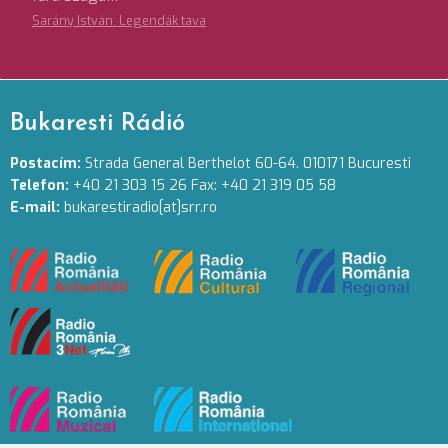
Sarány István: Legendák tava
Bukaresti Rádió
Postacím:
Strada General Berthelot 60-64. 010171 Bucuresti
Telefon:
+40 21 303 15 26 Fax: +40 21 319 05 58
E-mail:
bukarestiradio[at]srr.ro