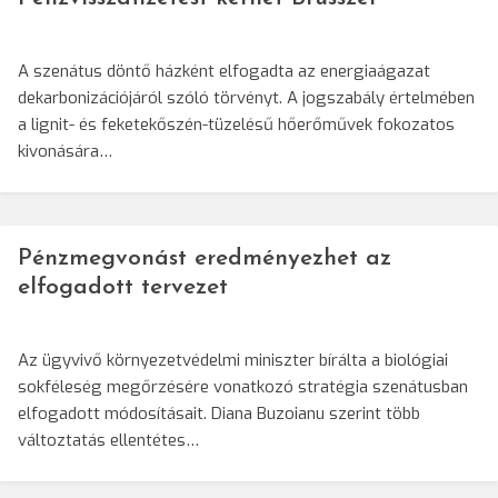
A szenátus döntő házként elfogadta az energiaágazat
dekarbonizációjáról szóló törvényt. A jogszabály értelmében
a lignit- és feketekőszén-tüzelésű hőerőművek fokozatos
kivonására…
Pénzmegvonást eredményezhet az
elfogadott tervezet
Az ügyvivő környezetvédelmi miniszter bírálta a biológiai
sokféleség megőrzésére vonatkozó stratégia szenátusban
elfogadott módosításait. Diana Buzoianu szerint több
változtatás ellentétes…