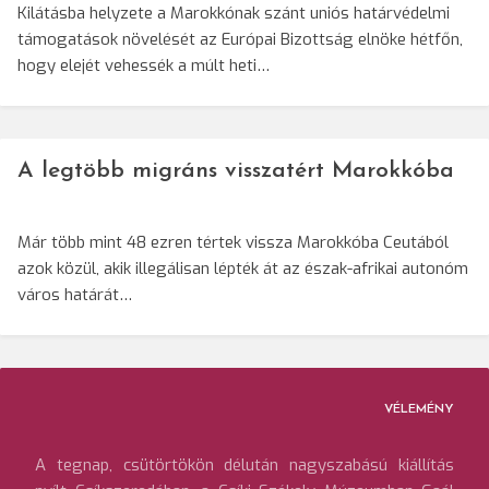
Kilátásba helyzete a Marokkónak szánt uniós határvédelmi
támogatások növelését az Európai Bizottság elnöke hétfőn,
hogy elejét vehessék a múlt heti…
A legtöbb migráns visszatért Marokkóba
Már több mint 48 ezren tértek vissza Marokkóba Ceutából
azok közül, akik illegálisan lépték át az észak-afrikai autonóm
város határát…
VÉLEMÉNY
A tegnap, csütörtökön délután nagyszabású kiállítás