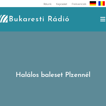
Skip
Rólunk
Kapcsolat
Frekvenciák
to
content
Bukaresti Rádió
Halálos baleset Plzennél