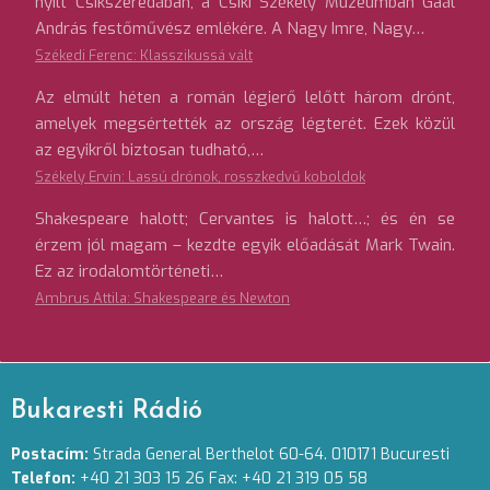
nyílt Csíkszeredában, a Csíki Székely Múzeumban Gaál
András festőművész emlékére. A Nagy Imre, Nagy…
Székedi Ferenc: Klasszikussá vált
Az elmúlt héten a román légierő lelőtt három drónt,
amelyek megsértették az ország légterét. Ezek közül
az egyikről biztosan tudható,…
Székely Ervin: Lassú drónok, rosszkedvű koboldok
Shakespeare halott; Cervantes is halott…; és én se
érzem jól magam – kezdte egyik előadását Mark Twain.
Ez az irodalomtörténeti…
Ambrus Attila: Shakespeare és Newton
Bukaresti Rádió
Postacím:
Strada General Berthelot 60-64. 010171 Bucuresti
Telefon:
+40 21 303 15 26 Fax: +40 21 319 05 58