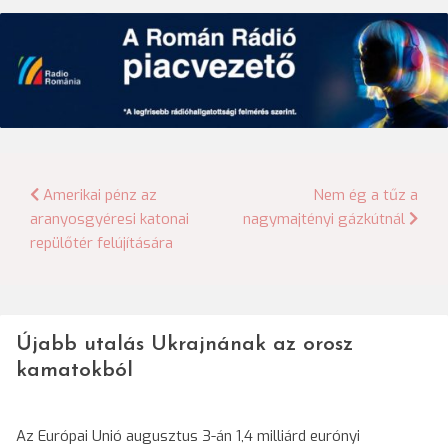
Bejegyzés
Amerikai pénz az
Nem ég a tűz a
aranyosgyéresi katonai
nagymajtényi gázkútnál
navigáció
repülőtér felújítására
Újabb utalás Ukrajnának az orosz
kamatokból
Az Európai Unió augusztus 3-án 1,4 milliárd eurónyi