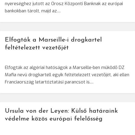
nyereséghez jutott az Orosz Központi Banknak az európai
bankokban tárolt, majd az…
Elfogták a Marseille-i drogkartel
feltételezett vezetőjét
Elfogták az algériai hatóságok a Marseille-ben mûködõ DZ
Mafia nevû drogkartell egyik feltételezett vezetõjét, aki ellen
Franciaország letartóztatási parancsot is…
Ursula von der Leyen: Külső határaink
védelme közös európai felelősség