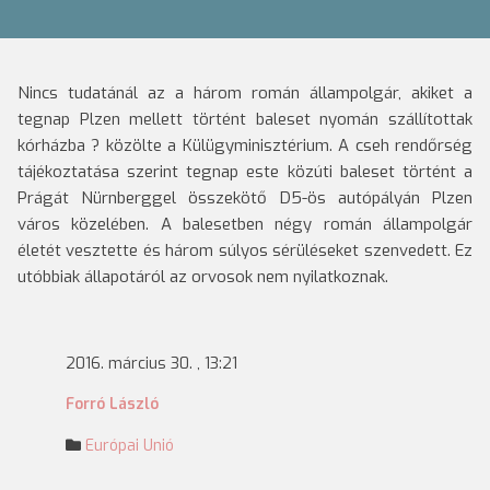
Nincs tudatánál az a három román állampolgár, akiket a
tegnap Plzen mellett történt baleset nyomán szállítottak
kórházba ? közölte a Külügyminisztérium.
A cseh rendőrség
tájékoztatása szerint tegnap este közúti baleset történt a
Prágát Nürnberggel összekötő D5-ös autópályán Plzen
város közelében. A balesetben négy román állampolgár
életét vesztette és három súlyos sérüléseket szenvedett. Ez
utóbbiak állapotáról az orvosok nem nyilatkoznak.
2016. március 30. , 13:21
Forró László
Európai Unió