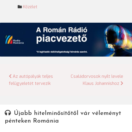
Közélet
Bejegyzés
Az autópályák teljes
Családorvosok nyílt levele
felügyeletét tervezik
Klaus Johannishoz
navigáció
Újabb hitelminősítőtől vár véleményt
pénteken Románia