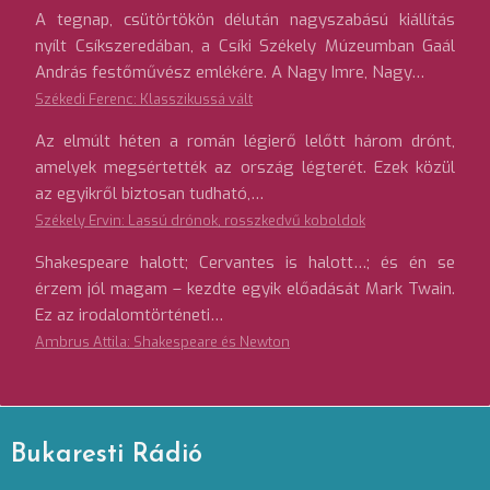
A tegnap, csütörtökön délután nagyszabású kiállítás
nyílt Csíkszeredában, a Csíki Székely Múzeumban Gaál
András festőművész emlékére. A Nagy Imre, Nagy…
Székedi Ferenc: Klasszikussá vált
Az elmúlt héten a román légierő lelőtt három drónt,
amelyek megsértették az ország légterét. Ezek közül
az egyikről biztosan tudható,…
Székely Ervin: Lassú drónok, rosszkedvű koboldok
Shakespeare halott; Cervantes is halott…; és én se
érzem jól magam – kezdte egyik előadását Mark Twain.
Ez az irodalomtörténeti…
Ambrus Attila: Shakespeare és Newton
Bukaresti Rádió