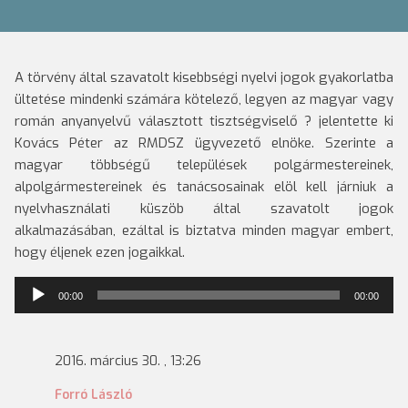
A törvény által szavatolt kisebbségi nyelvi jogok gyakorlatba
ültetése mindenki számára kötelező, legyen az magyar vagy
román anyanyelvű választott tisztségviselő ?
jelentette ki
Kovács Péter az RMDSZ ügyvezető elnöke.
Szerinte a
magyar többségű települések polgármestereinek,
alpolgármestereinek és tanácsosainak elöl kell járniuk a
nyelvhasználati küszöb által szavatolt jogok
alkalmazásában, ezáltal is biztatva minden magyar embert,
hogy éljenek ezen jogaikkal.
Audió
00:00
00:00
lejátszó
2016. március 30. , 13:26
Forró László