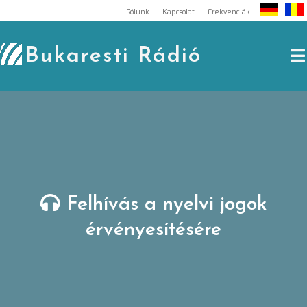
Skip
Rólunk
Kapcsolat
Frekvenciák
to
content
Bukaresti Rádió
Felhívás a nyelvi jogok
érvényesítésére