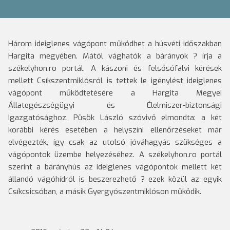
Három ideiglenes vágópont működhet a húsvéti időszakban
Hargita megyében. Mától vághatók a bárányok ? írja a
székelyhon.ro portál.
A kászoni és felsősófalvi kérések
mellett Csíkszentmiklósról is tettek le igénylést ideiglenes
vágópont működtetésére a Hargita Megyei
Állategészségügyi és Élelmiszer-biztonsági
Igazgatósághoz. Püsök László szóvivő elmondta: a két
korábbi kérés esetében a helyszíni ellenőrzéseket már
elvégezték, így csak az utolsó jóváhagyás szükséges a
vágópontok üzembe helyezéséhez. A székelyhon.ro portál
szerint a bárányhús az ideiglenes vágópontok mellett két
állandó vágóhídról is beszerezhető ? ezek közül az egyik
Csíkcsicsóban, a másik Gyergyószentmiklóson működik.