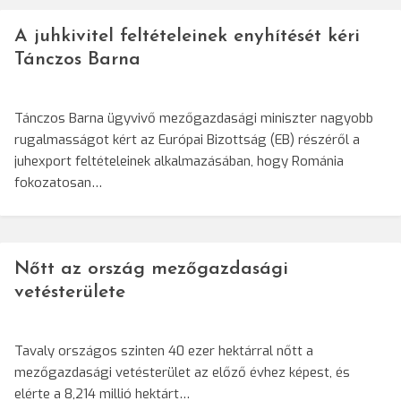
A juhkivitel feltételeinek enyhítését kéri
Tánczos Barna
Tánczos Barna ügyvivő mezőgazdasági miniszter nagyobb
rugalmasságot kért az Európai Bizottság (EB) részéről a
juhexport feltételeinek alkalmazásában, hogy Románia
fokozatosan…
Nőtt az ország mezőgazdasági
vetésterülete
Tavaly országos szinten 40 ezer hektárral nőtt a
mezőgazdasági vetésterület az előző évhez képest, és
elérte a 8,214 millió hektárt…