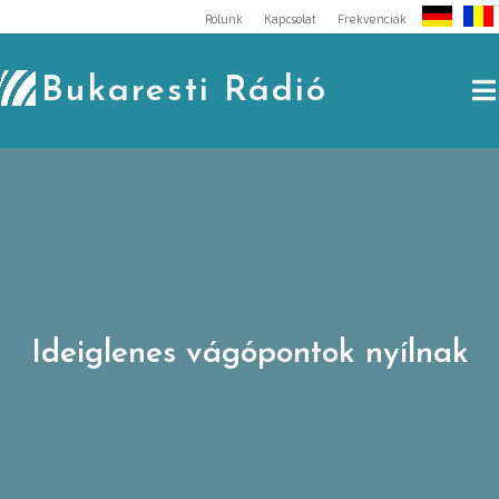
Skip
Rólunk
Kapcsolat
Frekvenciák
to
content
Bukaresti Rádió
Ideiglenes vágópontok nyílnak