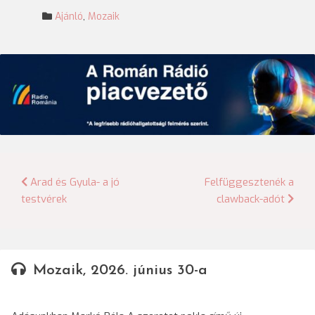
Ajánló
,
Mozaik
Bejegyzés
Arad és Gyula- a jó
Felfüggesztenék a
testvérek
clawback-adót
navigáció
Mozaik, 2026. június 30-a