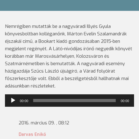
Nemrégiben mutatták be a nagyváradi Illyés Gyula
könyvesboltban kolléganőnk, Márton Evelin Szalamandrák
éjszakái című, a Bookart kiadó gondozásában 2015-ben
megjelent regényét. A Látó-nívódíjas írónő negyedik könyvét
korábban már Marosvásárhelyen, Kolozsváron és
Szatmárnémetiben is bemutatták. A nagyváradi esemény
házigazdája Szűcs László újságíró, a Várad folyóirat
főszerkesztője volt. Ebből a beszélgetésből hallhatnak mai
adásunkban részleteket.
Audió
00:00
00:00
lejátszó
2016. március 09. , 08:12
Darvas Enikő