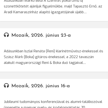
Adásunkban Markó Béla A szeretet pokla című új
szonettkötetét ajánljuk figyelmükbe, majd Tapasztó Ernő, az
Aradi Kamaraszínház alapító igazgatójának újabb…
Mozaik, 2026. június 23-a
Adásunkban Iszlai Renáta (Reni) klarinétművész-énekessel és
Szász Márk (Boka) gitáros-énekessel, a 2022 tavaszán
alakult magyarországi Reni & Boka duó tagjaival…
Mozaik, 2026. június 16-a
Jubileumi tudományos konferenciával és alumni-találkozóval
ünnepelte a magyar nyelv- és irodalomoktatás 70.