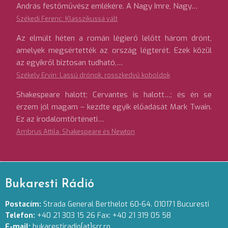
András festőművész emlékére. A Nagy Imre, Nagy…
Székedi Ferenc: Klasszikussá vált
Az elmúlt héten a román légierő lelőtt három drónt,
amelyek megsértették az ország légterét. Ezek közül
az egyikről biztosan tudható,…
Székely Ervin: Lassú drónok, rosszkedvű koboldok
Shakespeare halott; Cervantes is halott…; és én se
érzem jól magam – kezdte egyik előadását Mark Twain.
Ez az irodalomtörténeti…
Ambrus Attila: Shakespeare és Newton
Bukaresti Rádió
Postacím:
Strada General Berthelot 60-64. 010171 Bucuresti
Telefon:
+40 21 303 15 26 Fax: +40 21 319 05 58
E-mail:
bukarestiradio[at]srr.ro