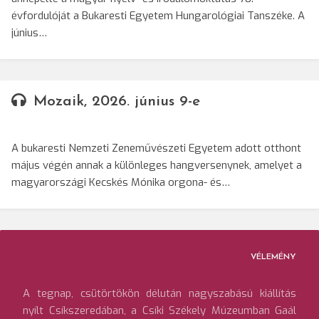
évfordulóját a Bukaresti Egyetem Hungarológiai Tanszéke. A
június…
Mozaik, 2026. június 9-e
A bukaresti Nemzeti Zeneművészeti Egyetem adott otthont
május végén annak a különleges hangversenynek, amelyet a
magyarországi Kecskés Mónika orgona- és…
VÉLEMÉNY
A tegnap, csütörtökön délután nagyszabású kiállítás
nyílt Csíkszeredában, a Csíki Székely Múzeumban Gaál