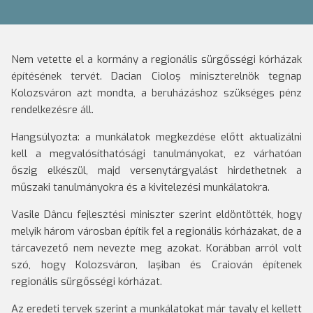
Nem vetette el a kormány a regionális sürgősségi kórházak
építésének tervét. Dacian Cioloş miniszterelnök tegnap
Kolozsváron azt mondta, a beruházáshoz szükséges pénz
rendelkezésre áll.
Hangsúlyozta: a munkálatok megkezdése előtt aktualizálni
kell a megvalósíthatósági tanulmányokat, ez várhatóan
őszig elkészül, majd versenytárgyalást hirdethetnek a
műszaki tanulmányokra és a kivitelezési munkálatokra.
Vasile Dâncu fejlesztési miniszter szerint eldöntötték, hogy
melyik három városban építik fel a regionális kórházakat, de a
tárcavezető nem nevezte meg azokat. Korábban arról volt
szó, hogy Kolozsváron, Iaşiban és Craiován építenek
regionális sürgősségi kórházat.
Az eredeti tervek szerint a munkálatokat már tavaly el kellett