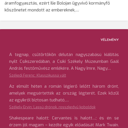
áramfogyasztás, ezért Ilie Bolojan ügyvivő kormányfő
köszönetet mondott az embereknek,…
VÉLEMÉNY
A tegnap, csütörtökön délután nagyszabású kiállítás
nyílt Csíkszeredában, a Csíki Székely Múzeumban Gaál
András festőművész emlékére. A Nagy Imre, Nagy…
Székedi Ferenc: Klasszikussá vált
Az elmúlt héten a román légierő lelőtt három drónt,
amelyek megsértették az ország légterét. Ezek közül
az egyikről biztosan tudható,…
Székely Ervin: Lassú drónok, rosszkedvű koboldok
Shakespeare halott; Cervantes is halott…; és én se
érzem jól magam – kezdte egyik előadását Mark Twain.