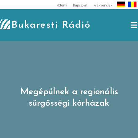
Skip
Rólunk
Kapcsolat
Frekvenciák
to
content
Bukaresti Rádió
Megépülnek a regionális
sürgősségi kórházak