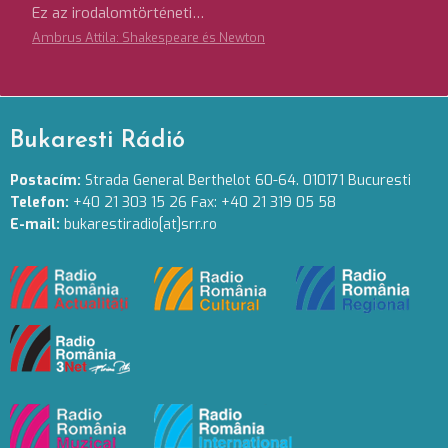
Ez az irodalomtörténeti…
Ambrus Attila: Shakespeare és Newton
Bukaresti Rádió
Postacím:
Strada General Berthelot 60-64. 010171 Bucuresti
Telefon:
+40 21 303 15 26 Fax: +40 21 319 05 58
E-mail:
bukarestiradio[at]srr.ro