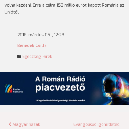
volna kezdeni. Erre a célra 150 millió eurót kapott Románia az
Uniótól.
2016. március 05. , 12:28
Benedek Csilla
Egészség
,
Hírek
Bejegyzés
Magyar házak
Evangélikus igehirdetés,