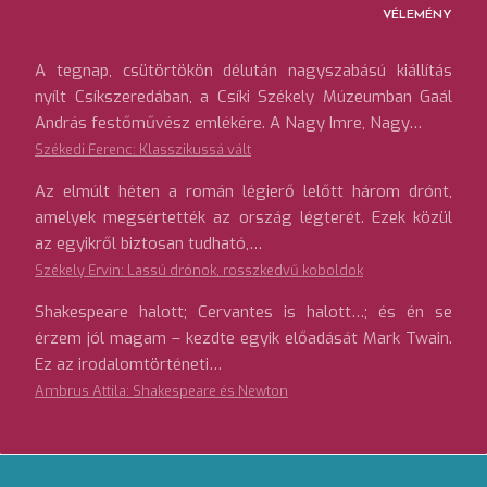
VÉLEMÉNY
A tegnap, csütörtökön délután nagyszabású kiállítás
nyílt Csíkszeredában, a Csíki Székely Múzeumban Gaál
András festőművész emlékére. A Nagy Imre, Nagy…
Székedi Ferenc: Klasszikussá vált
Az elmúlt héten a román légierő lelőtt három drónt,
amelyek megsértették az ország légterét. Ezek közül
az egyikről biztosan tudható,…
Székely Ervin: Lassú drónok, rosszkedvű koboldok
Shakespeare halott; Cervantes is halott…; és én se
érzem jól magam – kezdte egyik előadását Mark Twain.
Ez az irodalomtörténeti…
Ambrus Attila: Shakespeare és Newton