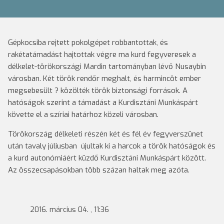
Gépkocsiba rejtett pokolgépet robbantottak, és
rakétatámadást hajtottak végre ma kurd fegyveresek a
délkelet-törökországi Mardin tartományban lévő Nusaybin
városban. Két török rendőr meghalt, és harmincöt ember
megsebesült ? közölték török biztonsági források. A
hatóságok szerint a támadást a Kurdisztáni Munkáspárt
követte el a szíriai határhoz közeli városban.
Törökország délkeleti részén két és fél év fegyverszünet
után tavaly júliusban újultak ki a harcok a török hatóságok és
a kurd autonómiáért küzdő Kurdisztáni Munkáspárt között.
Az összecsapásokban több százan haltak meg azóta.
2016. március 04. , 11:36