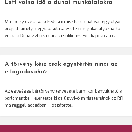
Lett volna idő a dunai munkálatokra
Már négy éve a közlekedési minisztériumnál van egy olyan
projekt, amely megvalósulása esetén megakadályozhatta
volna a Duna vízhozamának csökkenésével kapcsolatos…
A törvény kész csak egyetértés nincs az
elfogadásához
Az egységes bértörvény tervezete bármikor benyújtható a
parlamentbe - jelentette ki az ügyvivő miniszterelnök az RFI
ma reggeli adásában. Hozzátette,…