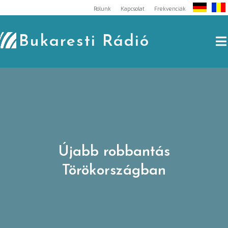
Skip
Rólunk
Kapcsolat
Frekvenciák
to
content
Bukaresti Rádió
Újabb robbantás
Törökországban