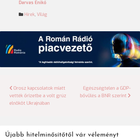
Darvas Enikő
Hírek
,
Világ
Bejegyzés
Orosz kapcsolatok miatt
Egészségtelen a GDP-
vették őrizetbe a volt grúz
bővülés a BNR szerint
navigáció
elnököt Ukrajnában
Újabb hitelminősítőtől vár véleményt