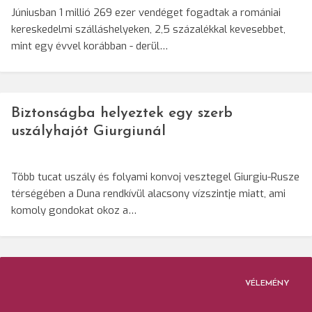
Júniusban 1 millió 269 ezer vendéget fogadtak a romániai
kereskedelmi szálláshelyeken, 2,5 százalékkal kevesebbet,
mint egy évvel korábban - derül…
Biztonságba helyeztek egy szerb
uszályhajót Giurgiunál
Több tucat uszály és folyami konvoj vesztegel Giurgiu-Rusze
térségében a Duna rendkívül alacsony vízszintje miatt, ami
komoly gondokat okoz a…
VÉLEMÉNY