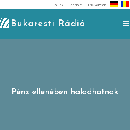
Skip
Rólunk
Kapcsolat
Frekvenciák
to
content
Bukaresti Rádió
Pénz ellenében haladhatnak