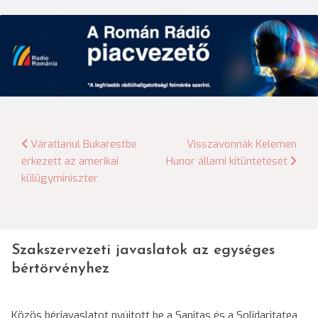
Bejegyzés
Váratlanul Bukarestbe
Visszavonnák Kelemen
érkezett az amerikai
Hunor állami kitüntetését
navigáció
külügyminiszter
Szakszervezeti javaslatok az egységes
bértörvényhez
Közös bérjavaslatot nyújtott be a Sanitas és a Solidaritatea