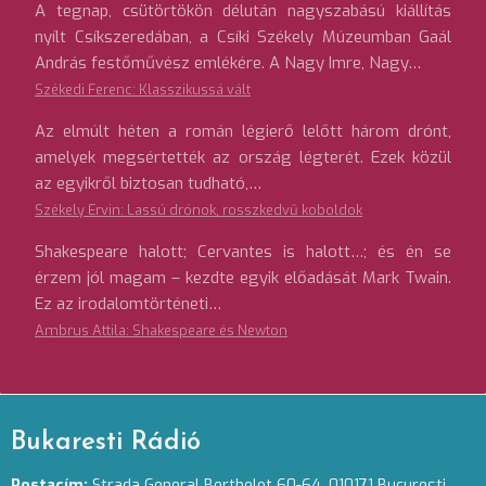
A tegnap, csütörtökön délután nagyszabású kiállítás
nyílt Csíkszeredában, a Csíki Székely Múzeumban Gaál
András festőművész emlékére. A Nagy Imre, Nagy…
Székedi Ferenc: Klasszikussá vált
Az elmúlt héten a román légierő lelőtt három drónt,
amelyek megsértették az ország légterét. Ezek közül
az egyikről biztosan tudható,…
Székely Ervin: Lassú drónok, rosszkedvű koboldok
Shakespeare halott; Cervantes is halott…; és én se
érzem jól magam – kezdte egyik előadását Mark Twain.
Ez az irodalomtörténeti…
Ambrus Attila: Shakespeare és Newton
Bukaresti Rádió
Postacím:
Strada General Berthelot 60-64. 010171 Bucuresti