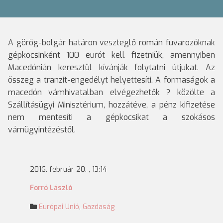
A görög-bolgár határon veszteglő román fuvarozóknak
gépkocsinként 100 eurót kell fizetniük, amennyiben
Macedónián keresztül kívánják folytatni útjukat. Az
összeg a tranzit-engedélyt helyettesíti. A formaságok a
macedón vámhivatalban elvégezhetők ? közölte a
Szállításügyi Minisztérium, hozzátéve, a pénz kifizetése
nem mentesíti a gépkocsikat a szokásos
vámügyintézéstől.
2016. február 20. , 13:14
Forró László
Európai Unió
,
Gazdaság