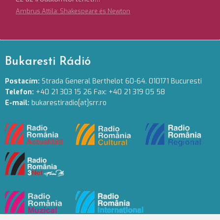
Ambrus Attila: Shakespeare és Newton
Bukaresti Rádió
Postacím:
Strada General Berthelot 60-64. 010171 Bucuresti
Telefon:
+40 21 303 15 26 Fax: +40 21 319 05 58
E-mail:
bukarestiradio[at]srr.ro