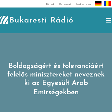
Skip
Rólunk
Kapcsolat
Frekvenciák
to
content
Bukaresti Rádió
Boldogságért és toleranciáért
felelős minisztereket neveznek
ki az Egyesült Arab
Emírségekben