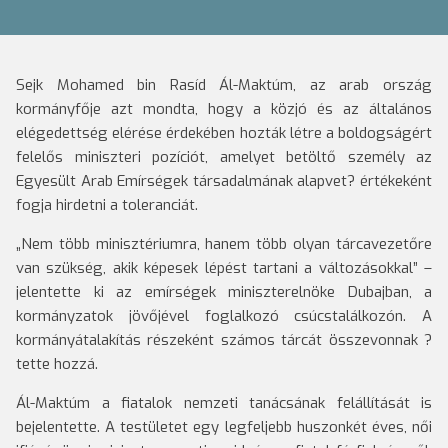
Sejk Mohamed bin Rasíd Ál-Maktúm, az arab ország
kormányfője azt mondta, hogy a közjó és az általános
elégedettség elérése érdekében hozták létre a boldogságért
felelős miniszteri pozíciót, amelyet betöltő személy az
Egyesült Arab Emírségek társadalmának alapvet? értékeként
fogja hirdetni a toleranciát.
„Nem több minisztériumra, hanem több olyan tárcavezetőre
van szükség, akik képesek lépést tartani a változásokkal” –
jelentette ki az emírségek miniszterelnöke Dubajban, a
kormányzatok jövőjével foglalkozó csúcstalálkozón. A
kormányátalakítás részeként számos tárcát összevonnak ?
tette hozzá.
Ál-Maktúm a fiatalok nemzeti tanácsának felállítását is
bejelentette. A testületet egy legfeljebb huszonkét éves, női