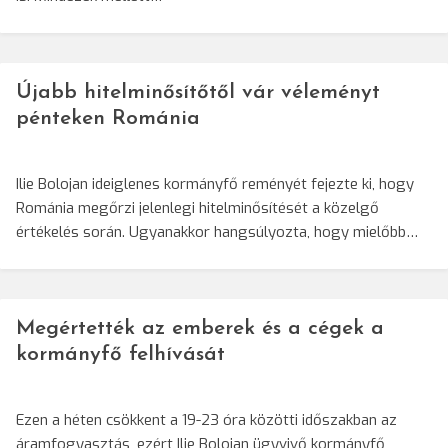
Újabb hitelminősítőtől vár véleményt
pénteken Románia
Ilie Bolojan ideiglenes kormányfő reményét fejezte ki, hogy
Románia megőrzi jelenlegi hitelminősítését a közelgő
értékelés során. Ugyanakkor hangsúlyozta, hogy mielőbb…
Megértették az emberek és a cégek a
kormányfő felhívását
Ezen a héten csökkent a 19-23 óra közötti időszakban az
áramfogyasztás, ezért Ilie Bolojan ügyvivő kormányfő