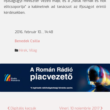
ifjúságügyi miniszter vezeti majd, és a „fiatal férfiak és nők
elitcsoportja” a kabinetnek ad tanácsot az ifjúságot érintő
kérdésekben.
2016. február 10. , 14:48
Benedek Csilla
Hírek
,
Világ
Bejegyzés
Digitális kacsák
Vineri, 10 noiembrie 2017