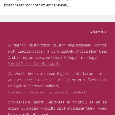
köszönetet mondott az embereknek,…
VÉLEMÉNY
A tegnap, csütörtökön délután nagyszabású kiállítás
nyílt Csíkszeredában, a Csíki Székely Múzeumban Gaál
András festőművész emlékére. A Nagy Imre, Nagy…
Székedi Ferenc: Klasszikussá vált
Az elmúlt héten a román légierő lelőtt három drónt,
amelyek megsértették az ország légterét. Ezek közül
az egyikről biztosan tudható,…
Székely Ervin: Lassú drónok, rosszkedvű koboldok
Shakespeare halott; Cervantes is halott…; és én se
érzem jól magam – kezdte egyik előadását Mark Twain.
Ez az irodalomtörténeti…