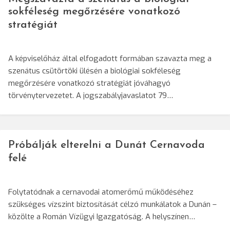
sokféleség megőrzésére vonatkozó
stratégiát
A képviselőház által elfogadott formában szavazta meg a
szenátus csütörtöki ülésén a biológiai sokféleség
megőrzésére vonatkozó stratégiát jóváhagyó
törvénytervezetet. A jogszabályjavaslatot 79…
Próbálják elterelni a Dunát Cernavoda
felé
Folytatódnak a cernavodai atomerőmű működéséhez
szükséges vízszint biztosítását célzó munkálatok a Dunán –
közölte a Román Vízügyi Igazgatóság. A helyszínen…