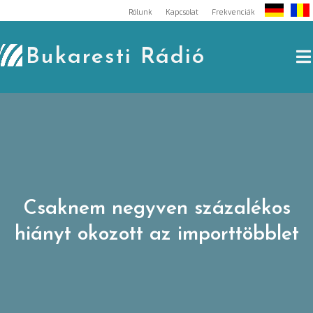
Skip
Rólunk
Kapcsolat
Frekvenciák
to
content
Bukaresti Rádió
Csaknem negyven százalékos
hiányt okozott az importtöbblet