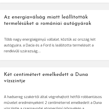
Az energiaválság miatt leállították
termelésüket a romániai autógyárak
Több nagy energiaigényű vállalat, köztük az ország két
autógyára, a Dacia és a Ford is leállította termelését a
rendkívüli szárazság…
Két centimétert emelkedett a Duna
vízszintje
A hadsereg szakértői által végrehajtott hétfői robbantásos
művelet eredményeként 2 centiméterrel emelkedett a Duna
vízszintje a csernavodai atomerőmű környékén a…