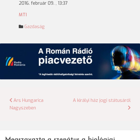
2016. február 09. , 13:37
MTI
Gazdaság
Bejegyzés
Ars Hungarica
A királyi ház jogi státusáról
Nagyszeben
navigáció
Megszavazta a szenátus a biológiai