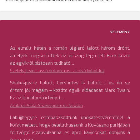
VÉLEMÉNY
Az elmúlt héten a román légierő lelőtt három drónt,
amelyek megsértették az ország légterét. Ezek közül
az egyikről biztosan tudható,…
Székely Ervin: Lassú drónok, rosszkedvű koboldok
Shakespeare halott; Cervantes is halott…; és én se
érzem jól magam – kezdte egyik előadását Mark Twain.
Ez az irodalomtörténeti…
Ambrus Attila: Shakespeare és Newton
Lábujjhegyre csimpaszkodtunk unokatestvéremmel a
kőfal mellett, hogy beleláthassunk a Kovászna parkjában
fortyogó iszapvulkánba és apró kavicsokat dobjunk a