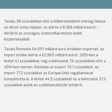
Tavaly 38 százalékkal nőtt a külkereskedelmi mérleg hiánya
az előző évhez képest, és elérte a 8,368 milliárd eurót –
derült ki az országos statisztikai intézet keddi
közleményéből.
Tavaly Románia 54,597 milliárd euró értékben exportált, az
import értéke elérte a 62,965 milliárd eurót. 2015-ben a
kivitel 4,1 százalékkal, míg a behozatal 7,6 százalékkal nőtt a
2014-hez mérten. Románia az export 73,7 százalékát, az
import 77,2 százalékát az Európai Unió tagállamaival
bonyolította le. A kivitel 44,5 százalékát és a behozatal 37,3
százalékát autók és szállítóeszközök tették ki.