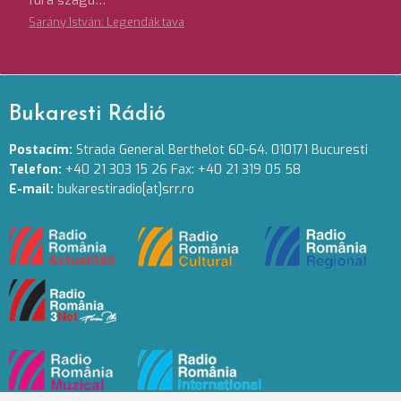
fura szagú…
Sarány István: Legendák tava
Bukaresti Rádió
Postacím:
Strada General Berthelot 60-64. 010171 Bucuresti
Telefon:
+40 21 303 15 26 Fax: +40 21 319 05 58
E-mail:
bukarestiradio[at]srr.ro