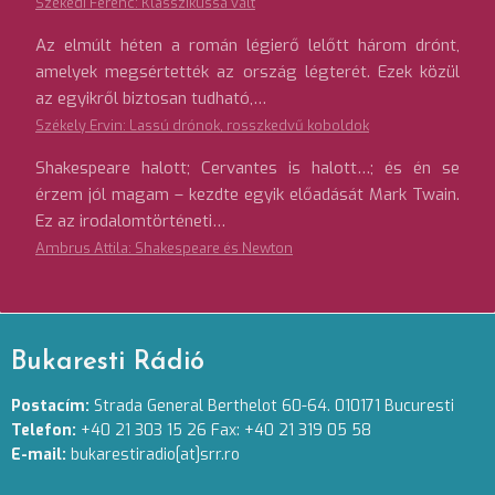
Székedi Ferenc: Klasszikussá vált
Az elmúlt héten a román légierő lelőtt három drónt,
amelyek megsértették az ország légterét. Ezek közül
az egyikről biztosan tudható,…
Székely Ervin: Lassú drónok, rosszkedvű koboldok
Shakespeare halott; Cervantes is halott…; és én se
érzem jól magam – kezdte egyik előadását Mark Twain.
Ez az irodalomtörténeti…
Ambrus Attila: Shakespeare és Newton
Bukaresti Rádió
Postacím:
Strada General Berthelot 60-64. 010171 Bucuresti
Telefon:
+40 21 303 15 26 Fax: +40 21 319 05 58
E-mail:
bukarestiradio[at]srr.ro