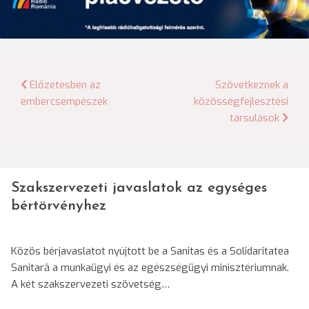
Bejegyzés
Előzetesben az
Szövetkeznek a
embercsempészek
közösségfejlesztési
navigáció
társulások
Szakszervezeti javaslatok az egységes
bértörvényhez
Közös bérjavaslatot nyújtott be a Sanitas és a Solidaritatea
Sanitară a munkaügyi és az egészségügyi minisztériumnak.
A két szakszervezeti szövetség…