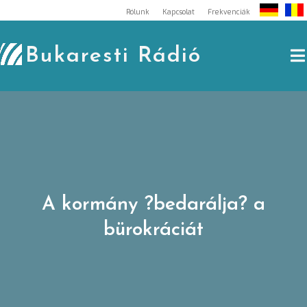
Skip
Rólunk
Kapcsolat
Frekvenciák
to
content
Bukaresti Rádió
A kormány ?bedarálja? a
bürokráciát