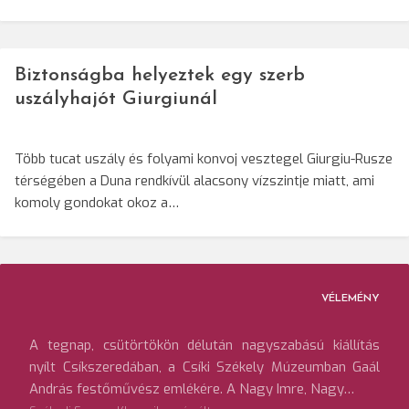
Biztonságba helyeztek egy szerb
uszályhajót Giurgiunál
Több tucat uszály és folyami konvoj vesztegel Giurgiu-Rusze
térségében a Duna rendkívül alacsony vízszintje miatt, ami
komoly gondokat okoz a…
VÉLEMÉNY
A tegnap, csütörtökön délután nagyszabású kiállítás
nyílt Csíkszeredában, a Csíki Székely Múzeumban Gaál
András festőművész emlékére. A Nagy Imre, Nagy…