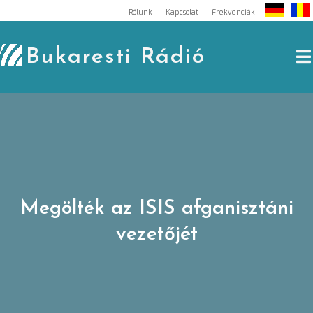
Skip
Rólunk
Kapcsolat
Frekvenciák
to
content
Bukaresti Rádió
Megölték az ISIS afganisztáni
vezetőjét