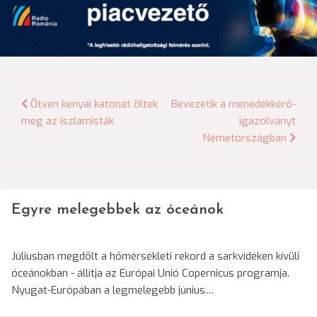
Bejegyzés
Ötven kenyai katonát öltek
Bevezetik a menedékkérő-
meg az iszlamisták
igazolványt
navigáció
Németországban
Egyre melegebbek az óceánok
Júliusban megdőlt a hőmérsékleti rekord a sarkvidéken kívüli
óceánokban - állítja az Európai Unió Copernicus programja.
Nyugat-Európában a legmelegebb június…