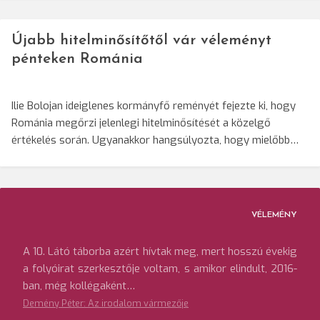
Újabb hitelminősítőtől vár véleményt
pénteken Románia
Ilie Bolojan ideiglenes kormányfő reményét fejezte ki, hogy
Románia megőrzi jelenlegi hitelminősítését a közelgő
értékelés során. Ugyanakkor hangsúlyozta, hogy mielőbb…
VÉLEMÉNY
A 10. Látó táborba azért hívtak meg, mert hosszú évekig
a folyóirat szerkesztője voltam, s amikor elindult, 2016-
ban, még kollégaként…
Demény Péter: Az irodalom vármezője