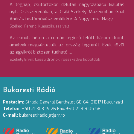
A tegnap, csütörtökön délután nagyszabású kiállítás
nyílt Csíkszeredában, a Csíki Székely Múzeumban Gaál
András festőművész emlékére. A Nagy Imre, Nagy…
Székedi Ferenc: Klasszikussá vált
Az elmúlt héten a román légierő lelőtt három drónt,
amelyek megsértették az ország légterét. Ezek közül
az egyikről biztosan tudható,…
Székely Ervin: Lassú drónok, rosszkedvű koboldok
Bukaresti Rádió
Postacím:
Strada General Berthelot 60-64. 010171 Bucuresti
Telefon:
+40 21 303 15 26 Fax: +40 21 319 05 58
E-mail:
bukarestiradio[at]srr.ro