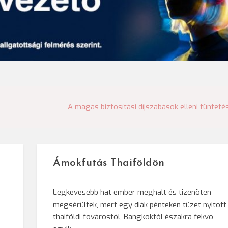
A magas biztosítási díjszabások elleni tünteté
Ámokfutás Thaiföldön
Legkevesebb hat ember meghalt és tizenöten
megsérültek, mert egy diák pénteken tüzet nyitott
e
thaiföldi fõvárostól, Bangkoktól északra fekvõ