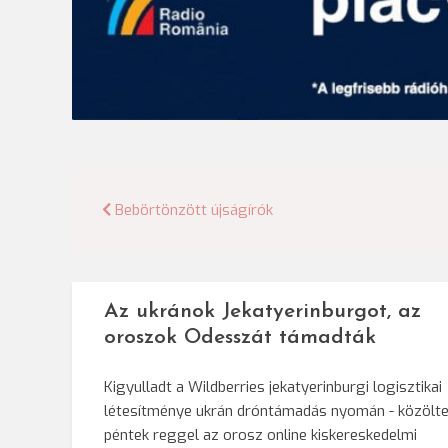
Bejegyzés
Bebörtönzött újságírók
navigáció
Az ukránok Jekatyerinburgot, az
oroszok Odesszát támadták
Kigyulladt a Wildberries jekatyerinburgi logisztikai
létesítménye ukrán dróntámadás nyomán - közölt
péntek reggel az orosz online kiskereskedelmi