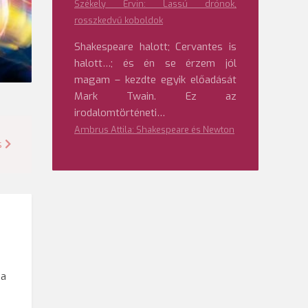
Székely Ervin: Lassú drónok,
rosszkedvű koboldok
Shakespeare halott; Cervantes is
halott…; és én se érzem jól
magam – kezdte egyik előadását
Mark Twain. Ez az
irodalomtörténeti…
Ambrus Attila: Shakespeare és Newton
s
 a