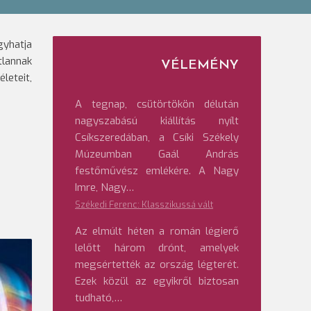
gyhatja
tlannak
VÉLEMÉNY
leteit,
A tegnap, csütörtökön délután
nagyszabású kiállítás nyílt
Csíkszeredában, a Csíki Székely
Múzeumban Gaál András
festőművész emlékére. A Nagy
Imre, Nagy…
Székedi Ferenc: Klasszikussá vált
Az elmúlt héten a román légierő
lelőtt három drónt, amelyek
megsértették az ország légterét.
Ezek közül az egyikről biztosan
tudható,…