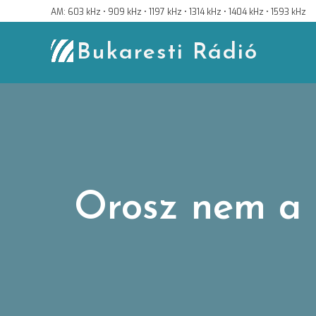
Skip
AM: 603 kHz • 909 kHz • 1197 kHz • 1314 kHz • 1404 kHz • 1593 kHz
to
content
Bukaresti Rádió
Orosz nem a 