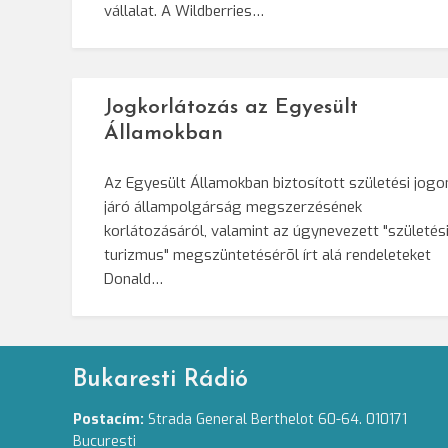
vállalat. A Wildberries…
Jogkorlátozás az Egyesült
Államokban
Az Egyesült Államokban biztosított születési jogo
járó állampolgárság megszerzésének
korlátozásáról, valamint az úgynevezett "születés
turizmus" megszüntetésérõl írt alá rendeleteket
Donald…
Bukaresti Rádió
Postacím:
Strada General Berthelot 60-64. 010171
Bucuresti