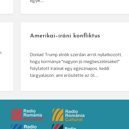
egyik…
Amerikai–iráni konfliktus
n
Donlad Trump elnök szerdán arról nyilatkozott,
hogy kormánya "nagyon jó megbeszéléseket"
i
folytatott Iránnal egy egésznapos, keddi
tárgyaláson, ami erősítette az öt…