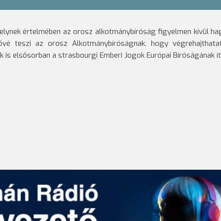
amelynek értelmében az orosz alkotmánybíróság figyelmen kívül ha
ővé teszi az orosz Alkotmánybíróságnak, hogy végrehajthata
 is elsősorban a strasbourgi Emberi Jogok Európai Bíróságának íté