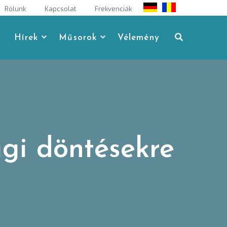
Rólunk
Kapcsolat
Frekvenciák
Hírek
Műsorok
Vélemény
gi döntésekre