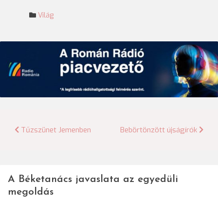
Világ
Bejegyzés
Tűzszünet Jemenben
Bebörtönzött újságírók
navigáció
A Béketanács javaslata az egyedüli
megoldás