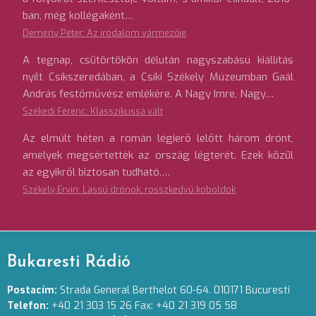
ban, még kollégaként…
Demény Péter: Az irodalom vármezője
A tegnap, csütörtökön délután nagyszabású kiállítás
nyílt Csíkszeredában, a Csíki Székely Múzeumban Gaál
András festőművész emlékére. A Nagy Imre, Nagy…
Székedi Ferenc: Klasszikussá vált
Az elmúlt héten a román légierő lelőtt három drónt,
amelyek megsértették az ország légterét. Ezek közül
az egyikről biztosan tudható,…
Székely Ervin: Lassú drónok, rosszkedvű koboldok
Bukaresti Rádió
Postacím:
Strada General Berthelot 60-64. 010171 Bucuresti
Telefon:
+40 21 303 15 26 Fax: +40 21 319 05 58