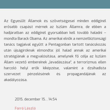
Az Egyesült Államok és szövetségesei minden eddiginél
erősebb c
sapást mérnek az Iszlám Államra, de ebben a
hadjáratban az eddiginél gyorsabban kell tovább haladni –
mondta Barack Obama.
Az amerikai elnök a nemzetbiztonsági
tanács tagjaival együtt a Pentagonban tartott tanácskozás
után újságíróknak elmondta: jól halad annak az amerikai
stratégiának a megvalósítása, amelynek fő célja az Iszlám
Állam vezető embereinek „levadászása”, a terrorizmus ellen
harcoló helyi erők kiképzése, valamint a dzsihadista
szervezet pénzelésének és propagandájának az
akadályozása.
2015. december 15. , 14:54
Forró László