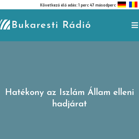
Skip
Következő élő adás: 1 perc 47 másodperc
to
content
Bukaresti Rádió
Hatékony az Iszlám Állam elleni
hadjárat