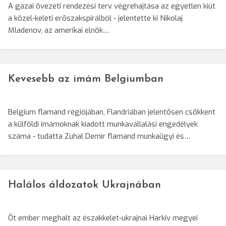
A gázai övezeti rendezési terv végrehajtása az egyetlen kiút
a közel-keleti erõszakspirálból - jelentette ki Nikolaj
Mladenov, az amerikai elnök…
Kevesebb az imám Belgiumban
Belgium flamand régiójában, Flandriában jelentõsen csökkent
a külföldi imámoknak kiadott munkavállalási engedélyek
száma - tudatta Zuhal Demir flamand munkaügyi és…
Halálos áldozatok Ukrajnában
Öt ember meghalt az északkelet-ukrajnai Harkiv megyei