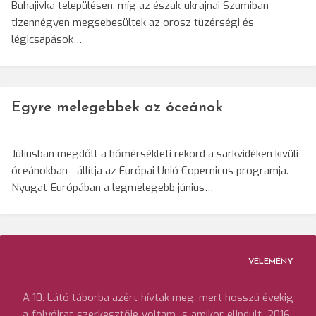
Buhajivka településen, míg az észak-ukrajnai Szumiban
tizennégyen megsebesültek az orosz tüzérségi és
légicsapások…
Egyre melegebbek az óceánok
Júliusban megdőlt a hőmérsékleti rekord a sarkvidéken kívüli
óceánokban - állítja az Európai Unió Copernicus programja.
Nyugat-Európában a legmelegebb június…
VÉLEMÉNY
A 10. Látó táborba azért hívtak meg, mert hosszú évekig
a folyóirat szerkesztője voltam, s amikor elindult, 2016-