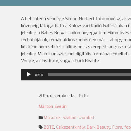
A heti interjú vendége Simon Norbert fotóművész, akivel
közepéig látogatható a Kolozsvári Rádió Galériájában (
jelenleg a Babes Bolyai Tudományegyetem Filmművészet
technikájának, témáinak köszönhetően már – ahogy monda
két képe nemzetközi kiállításon is szerepelt: augusztus
jelenleg Miamiban szerepel digitális formában.Emellett 
Vouge, az Institute, vagy a Dark Beauty.
Audió
00:00
lejátszó
2015. december 12. , 15:15
Márton Evelin
Műsorok
,
Szabad szombat
BBTE
,
Csíkszentkirály
,
Dark Beauty
,
Flora
,
fot