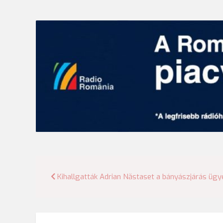
Bejegyzés
Kihallgatták Adrian Năstaset a bányászjárás üg
navigáció