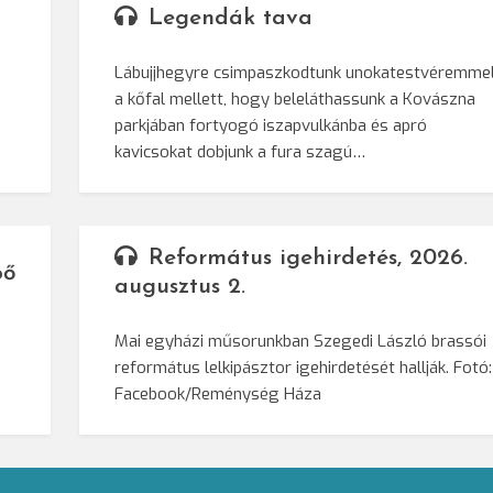
Legendák tava
Lábujjhegyre csimpaszkodtunk unokatestvéremme
a kőfal mellett, hogy beleláthassunk a Kovászna
parkjában fortyogó iszapvulkánba és apró
kavicsokat dobjunk a fura szagú…
Református igehirdetés, 2026.
pő
augusztus 2.
Mai egyházi műsorunkban Szegedi László brassói
református lelkipásztor igehirdetését hallják. Fotó:
Facebook/Reménység Háza