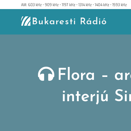
Skip
AM: 603 kHz • 909 kHz • 1197 kHz • 1314 kHz • 1404 kHz • 1593 kHz
to
content
Bukaresti Rádió
Flora – ar
interjú 