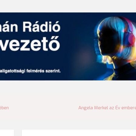
has
yében
Angela Merkel az Év ember