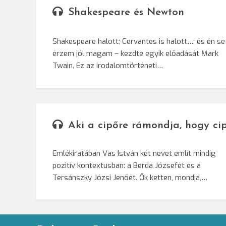
Shakespeare és Newton
Shakespeare halott; Cervantes is halott…; és én se
érzem jól magam – kezdte egyik előadását Mark
Twain. Ez az irodalomtörténeti…
Aki a cipőre rámondja, hogy ci
Emlékiratában Vas István két nevet említ mindig
pozitív kontextusban: a Berda Józsefét és a
Tersánszky Józsi Jenőét. Ők ketten, mondja,…