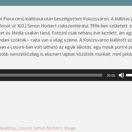
 Flora című kiállítása után beszélgettem Kolozsváron. A kiállítás 
Donát út 160.)
Simon Norbert csíkszentkirályi, 1994-ben született, 
 és Média szakán tanul. Fotózni csak néhány éve kezdett, ám eg
ni szokták – rajta van a világ szeme. A Kolozsváron kiállított s
ban a Louvre-ban volt látható az egyik alkotás, egy másik portré p
több nemzetközileg is elismert lapban közölték munkáit, mint péld
A
00:00
ha
nö
ill
cs
a
Fel
bil
ókiállítás
,
Louvre
,
Simon Norbert
,
Vouge
kel