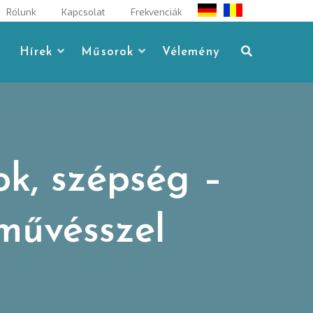
Rólunk
Kapcsolat
Frekvenciák
Hírek
Műsorok
Vélemény
ok, szépség –
művésszel