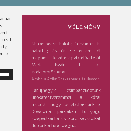
január
és
VÉLEMÉNY
yéni
orozat
Shakespeare halott; Cervantes is
edig
halott…; és én se érzem jól
ául a
magam – kezdte egyik előadását
Mark Twain. Ez az
irodalomtörténeti…
ngerő
Ambrus Attila: Shakespeare és Newton
veléséhez,
Lábujjhegyre csimpaszkodtunk
etőleg
unokatestvéremmel a kőfal
ökkentéséhez
mellett, hogy beleláthassunk a
Kovászna parkjában fortyogó
/Le
iszapvulkánba és apró kavicsokat
lentyűket
dobjunk a fura szagú…
l