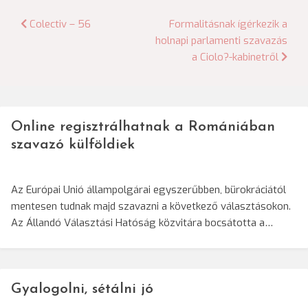
Bejegyzés
Colectiv – 56
Formalitásnak ígérkezik a
holnapi parlamenti szavazás
navigáció
a Ciolo?-kabinetről
Online regisztrálhatnak a Romániában
szavazó külföldiek
Az Európai Unió állampolgárai egyszerűbben, bürokráciától
mentesen tudnak majd szavazni a következő választásokon.
Az Állandó Választási Hatóság közvitára bocsátotta a…
Gyalogolni, sétálni jó