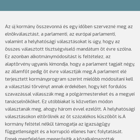
Az új kormány összevonná és egy időben szervezné meg az
elnökválasztást, a parlamenti, az európai parlamenti,
valamint a helyhatósági választásokat is úgy, hogy az
összes választott tisztségviselő mandátum öt évre szólna.
Ez azonban alkotmánymódosítást is feltételez, az
alaptörvény ugyanis kimondja, hogy a parlament tagjait négy,
az államfőt pedig öt évre választják meg.
A parlament elé
terjesztett kormányprogram szerint mielőbb módosítani kell
a választási törvényt annak érdekében, hogy két fordulós
szavazással válasszák meg a polgármestereket és a megyei
tanácselnököket. Ez utóbbiakat is közvetlen módon
választanák meg, ahogy három évvel ezelőtt. A helyhatósági
választásokon eltörölnék az öt százalékos küszöböt is.
A
kormány feltétel nélkül támogatja az igazságügy
függetlenségét és a korrupció ellenes harc folytatását.
Ennek megfelelően megerősítik a közalkalmazottak