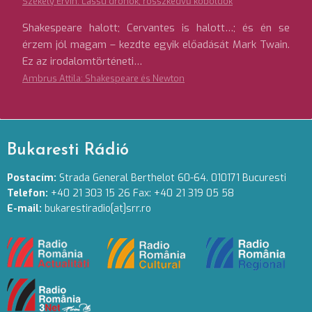
Székely Ervin: Lassú drónok, rosszkedvű koboldok
Shakespeare halott; Cervantes is halott…; és én se
érzem jól magam – kezdte egyik előadását Mark Twain.
Ez az irodalomtörténeti…
Ambrus Attila: Shakespeare és Newton
Bukaresti Rádió
Postacím:
Strada General Berthelot 60-64. 010171 Bucuresti
Telefon:
+40 21 303 15 26 Fax: +40 21 319 05 58
E-mail:
bukarestiradio[at]srr.ro