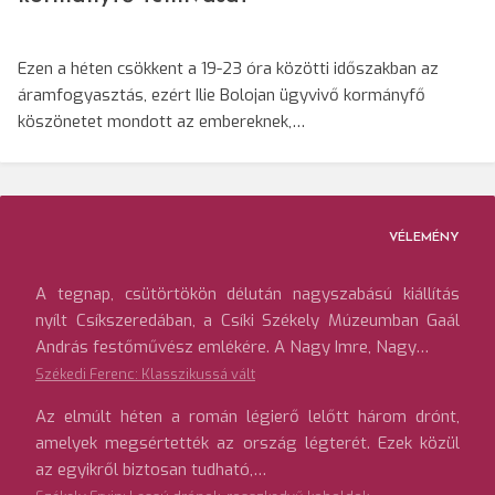
Ezen a héten csökkent a 19-23 óra közötti időszakban az
áramfogyasztás, ezért Ilie Bolojan ügyvivő kormányfő
köszönetet mondott az embereknek,…
VÉLEMÉNY
A tegnap, csütörtökön délután nagyszabású kiállítás
nyílt Csíkszeredában, a Csíki Székely Múzeumban Gaál
András festőművész emlékére. A Nagy Imre, Nagy…
Székedi Ferenc: Klasszikussá vált
Az elmúlt héten a román légierő lelőtt három drónt,
amelyek megsértették az ország légterét. Ezek közül
az egyikről biztosan tudható,…