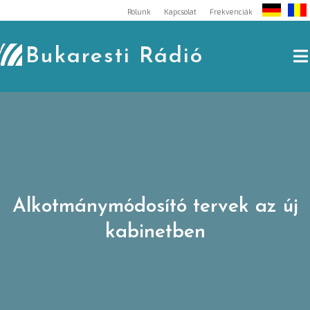
Skip
Rólunk
Kapcsolat
Frekvenciák
to
content
Bukaresti Rádió
Alkotmánymódosító tervek az új
kabinetben