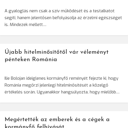
A gyaloglás nem csak a szív működését és a testalkatot
segíti, hanem jelentősen befolyásolja az érzelmi egészséget
is. Mindezek mellett…
Újabb hitelminősítőtől vár véleményt
pénteken Románia
Ilie Bolojan ideiglenes kormányfő reményét fejezte ki, hogy
Románia megőrzi jelenlegi hitelminősítését a közelgő
értékelés során. Ugyanakkor hangsúlyozta, hogy mielőbb…
Megértették az emberek és a cégek a
kormányfő felhívását