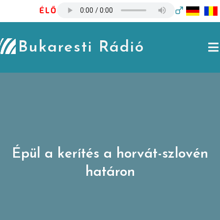
Skip
ÉLŐ
to
content
Bukaresti Rádió
Épül a kerítés a horvát-szlovén
határon