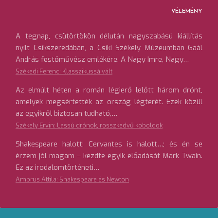
VÉLEMÉNY
A tegnap, csütörtökön délután nagyszabású kiállítás
nyílt Csíkszeredában, a Csíki Székely Múzeumban Gaál
András festőművész emlékére. A Nagy Imre, Nagy…
Székedi Ferenc: Klasszikussá vált
Az elmúlt héten a román légierő lelőtt három drónt,
amelyek megsértették az ország légterét. Ezek közül
az egyikről biztosan tudható,…
Székely Ervin: Lassú drónok, rosszkedvű koboldok
Shakespeare halott; Cervantes is halott…; és én se
érzem jól magam – kezdte egyik előadását Mark Twain.
Ez az irodalomtörténeti…
Ambrus Attila: Shakespeare és Newton