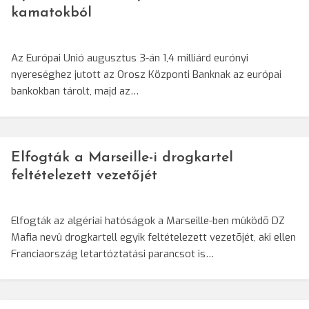
kamatokból
Az Európai Unió augusztus 3-án 1,4 milliárd eurónyi
nyereséghez jutott az Orosz Központi Banknak az európai
bankokban tárolt, majd az…
Elfogták a Marseille-i drogkartel
feltételezett vezetőjét
Elfogták az algériai hatóságok a Marseille-ben mûködõ DZ
Mafia nevû drogkartell egyik feltételezett vezetõjét, aki ellen
Franciaország letartóztatási parancsot is…