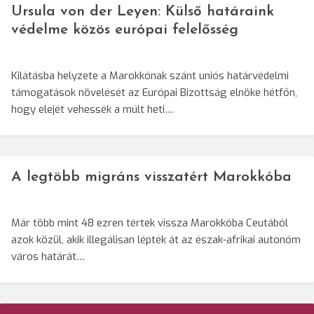
Ursula von der Leyen: Külső határaink
védelme közös európai felelősség
Kilátásba helyzete a Marokkónak szánt uniós határvédelmi
támogatások növelését az Európai Bizottság elnöke hétfőn,
hogy elejét vehessék a múlt heti…
A legtöbb migráns visszatért Marokkóba
Már több mint 48 ezren tértek vissza Marokkóba Ceutából
azok közül, akik illegálisan lépték át az észak-afrikai autonóm
város határát…