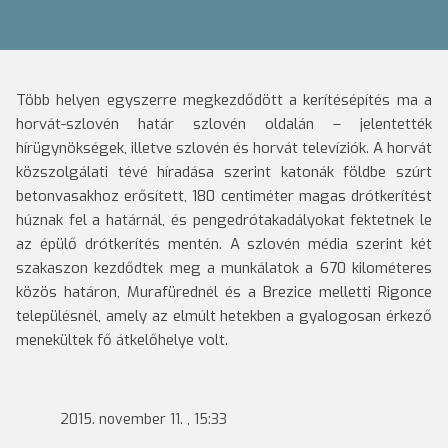
Több helyen egyszerre megkezdődött a kerítésépítés ma a
horvát-szlovén határ szlovén oldalán – jelentették
hírügynökségek, illetve szlovén és horvát televíziók.
A horvát
közszolgálati tévé híradása szerint katonák földbe szúrt
betonvasakhoz erősített, 180 centiméter magas drótkerítést
húznak fel a határnál, és pengedrótakadályokat fektetnek le
az épülő drótkerítés mentén. A szlovén média szerint két
szakaszon kezdődtek meg a munkálatok a 670 kilométeres
közös határon, Murafürednél és a Brezice melletti Rigonce
településnél, amely az elmúlt hetekben a gyalogosan érkező
menekültek fő átkelőhelye volt.
2015. november 11. , 15:33