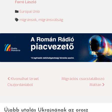
Forró László
Európai Unió
migránsok
,
migránsválság
Bejegyzés
Kivonulhat Izrael
Migrációs csúcstalálkozó
Ciszjordániából
Máltán
navigáció
Újabb utalás Ukrajnának az orosz