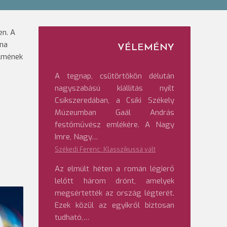
en. A
rna
VÉLEMÉNY
elmének
A tegnap, csütörtökön délután
nagyszabású kiállítás nyílt
Csíkszeredában, a Csíki Székely
Múzeumban Gaál András
festőművész emlékére. A Nagy
Imre, Nagy…
Székedi Ferenc: Klasszikussá vált
Az elmúlt héten a román légierő
lelőtt három drónt, amelyek
megsértették az ország légterét.
Ezek közül az egyikről biztosan
tudható,…