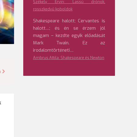
Székely Ervin: Lassú drónok,
rosszkedvű koboldok
Shakespeare halott; Cervantes is
halott…; és én se érzem jól
magam – kezdte egyik előadását
Mark Twain. Ez az
irodalomtörténeti…
Ambrus Attila: Shakespeare és Newton
a
k