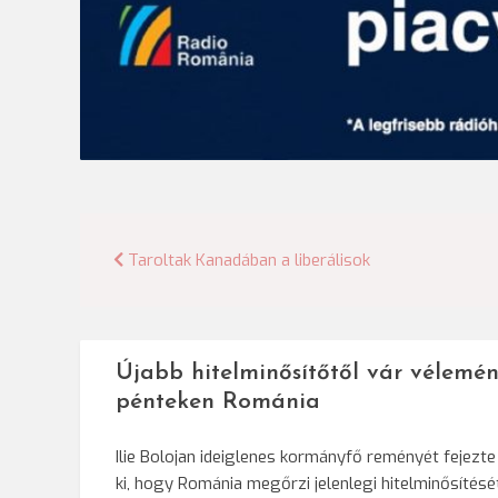
Bejegyzés
Taroltak Kanadában a liberálisok
navigáció
Újabb hitelminősítőtől vár vélemén
pénteken Románia
Ilie Bolojan ideiglenes kormányfő reményét fejezte
ki, hogy Románia megőrzi jelenlegi hitelminősítésé