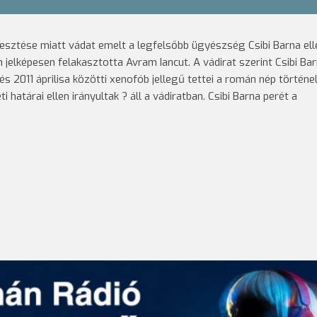
jesztése miatt vádat emelt a legfelsőbb ügyészség Csibi Barna ell
jelképesen felakasztotta Avram Iancut. A vádirat szerint Csibi Ba
és 2011 áprilisa közötti xenofób jellegű tettei a román nép történ
 határai ellen irányultak ? áll a vádiratban. Csibi Barna perét a