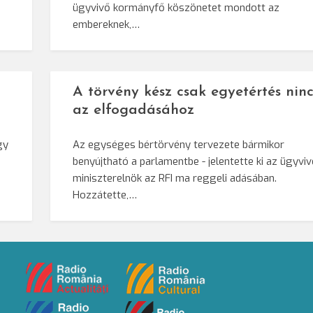
ügyvivő kormányfő köszönetet mondott az
embereknek,…
A törvény kész csak egyetértés ninc
az elfogadásához
gy
Az egységes bértörvény tervezete bármikor
benyújtható a parlamentbe - jelentette ki az ügyvi
miniszterelnök az RFI ma reggeli adásában.
Hozzátette,…