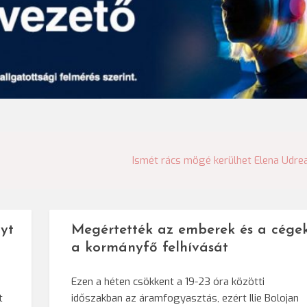
Ismét rács mögé kerülhet Elena Udre
yt
Megértették az emberek és a cége
a kormányfő felhívását
Ezen a héten csökkent a 19-23 óra közötti
t
időszakban az áramfogyasztás, ezért Ilie Bolojan