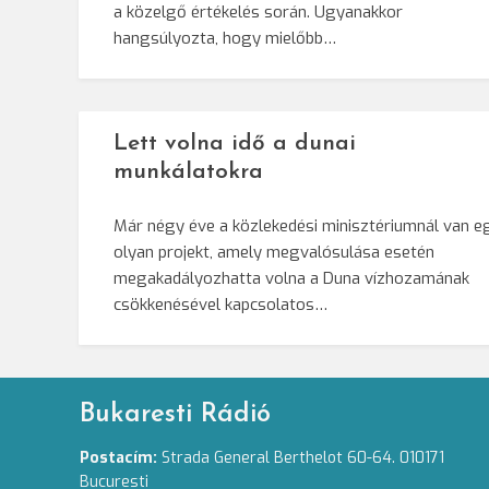
a közelgő értékelés során. Ugyanakkor
hangsúlyozta, hogy mielőbb…
Lett volna idő a dunai
munkálatokra
Már négy éve a közlekedési minisztériumnál van e
olyan projekt, amely megvalósulása esetén
megakadályozhatta volna a Duna vízhozamának
csökkenésével kapcsolatos…
Bukaresti Rádió
Postacím:
Strada General Berthelot 60-64. 010171
Bucuresti