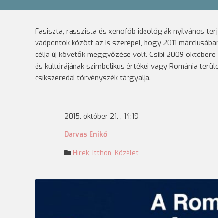
Fasiszta, rasszista és xenofób ideológiák nyilvános ter
vádpontok között az is szerepel, hogy 2011 márciusában 
célja új követők meggyőzése volt. Csibi 2009 októbere 
és kultúrájának szimbolikus értékei vagy Románia területi
csíkszeredai törvényszék tárgyalja.
2015. október 21. , 14:19
Darvas Enikő
Hírek
,
Itthon
,
Közélet