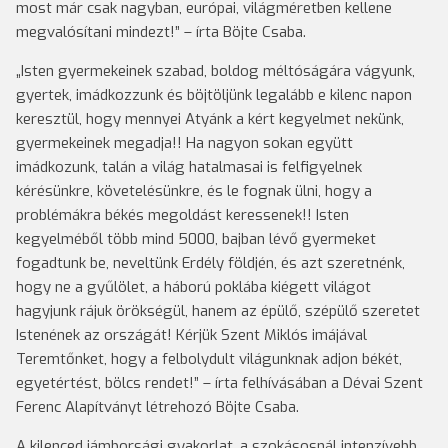
most már csak nagyban, európai, világméretben kellene
megvalósítani mindezt!” – írta Böjte Csaba.
„Isten gyermekeinek szabad, boldog méltóságára vágyunk,
gyertek, imádkozzunk és böjtöljünk legalább e kilenc napon
keresztül, hogy mennyei Atyánk a kért kegyelmet nekünk,
gyermekeinek megadja!! Ha nagyon sokan együtt
imádkozunk, talán a világ hatalmasai is felfigyelnek
kérésünkre, követelésünkre, és le fognak ülni, hogy a
problémákra békés megoldást keressenek!! Isten
kegyelméből több mind 5000, bajban lévő gyermeket
fogadtunk be, neveltünk Erdély földjén, és azt szeretnénk,
hogy ne a gyűlölet, a háború poklába kiégett világot
hagyjunk rájuk örökségül, hanem az épülő, szépülő szeretet
Istenének az országát! Kérjük Szent Miklós imájával
Teremtőnket, hogy a felbolydult világunknak adjon békét,
egyetértést, bölcs rendet!” – írta felhívásában a Dévai Szent
Ferenc Alapítványt létrehozó Böjte Csaba.
A kilenced jámborsági gyakorlat, a szokásosnál intenzívebb