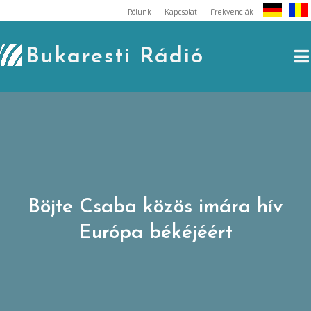
Skip
Rólunk
Kapcsolat
Frekvenciák
to
content
Bukaresti Rádió
Böjte Csaba közös imára hív
Európa békéjéért