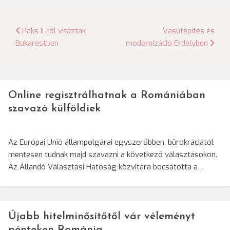
Bejegyzés
Paks II-ről vitáztak
Vasútépítés és
Bukarestben
modernizáció Erdélyben
navigáció
Online regisztrálhatnak a Romániában
szavazó külföldiek
Az Európai Unió állampolgárai egyszerűbben, bürokráciától
mentesen tudnak majd szavazni a következő választásokon.
Az Állandó Választási Hatóság közvitára bocsátotta a…
Újabb hitelminősítőtől vár véleményt
pénteken Románia