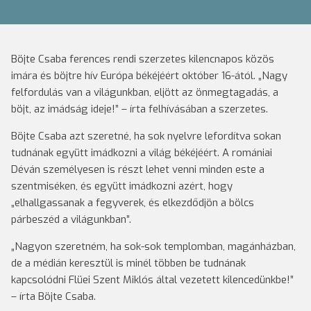
Böjte Csaba ferences rendi szerzetes kilencnapos közös
imára és böjtre hív Európa békéjéért október 16-ától. „Nagy
felfordulás van a világunkban, eljött az önmegtagadás, a
böjt, az imádság ideje!” – írta felhívásában a szerzetes.
Böjte Csaba azt szeretné, ha sok nyelvre lefordítva sokan
tudnának együtt imádkozni a világ békéjéért. A romániai
Déván személyesen is részt lehet venni minden este a
szentmiséken, és együtt imádkozni azért, hogy
„elhallgassanak a fegyverek, és elkezdődjön a bölcs
párbeszéd a világunkban”.
„Nagyon szeretném, ha sok-sok templomban, magánházban,
de a médián keresztül is minél többen be tudnának
kapcsolódni Flüei Szent Miklós által vezetett kilencedünkbe!”
– írta Böjte Csaba.