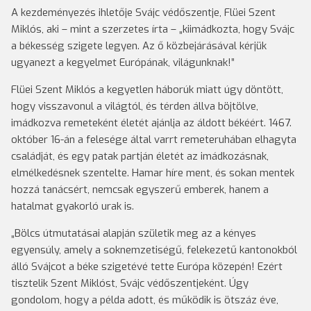
A kezdeményezés ihletője Svájc védőszentje, Flüei Szent
Miklós, aki – mint a szerzetes írta – „kiimádkozta, hogy Svájc
a békesség szigete legyen. Az ő közbejárásával kérjük
ugyanezt a kegyelmet Európának, világunknak!”
Flüei Szent Miklós a kegyetlen háborúk miatt úgy döntött,
hogy visszavonul a világtól, és térden állva böjtölve,
imádkozva remeteként életét ajánlja az áldott békéért. 1467.
október 16-án a felesége által varrt remeteruhában elhagyta
családját, és egy patak partján életét az imádkozásnak,
elmélkedésnek szentelte. Hamar híre ment, és sokan mentek
hozzá tanácsért, nemcsak egyszerű emberek, hanem a
hatalmat gyakorló urak is.
„Bölcs útmutatásai alapján születik meg az a kényes
egyensúly, amely a soknemzetiségű, felekezetű kantonokból
álló Svájcot a béke szigetévé tette Európa közepén! Ezért
tisztelik Szent Miklóst, Svájc védőszentjeként. Úgy
gondolom, hogy a példa adott, és működik is ötszáz éve,