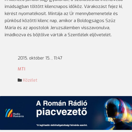
imádságban töltött kilencnapos időköz. Várakozást fejez ki,
kérést nyomatékosít. Mintája az Úr mennybemenetele és
pünkösd közötti kilenc nap, amikor a Boldogságos Szűz
Mária és az apostolok Jeruzsálemben visszavonulva,
imádkozva és böjtölve várták a Szentlélek eljövetelét.
2015. október 15. , 11:47
MTI
Közélet