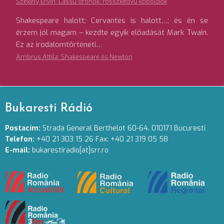
Székely Ervin: Lassú drónok, rosszkedvű koboldok
Shakespeare halott; Cervantes is halott…; és én se
érzem jól magam – kezdte egyik előadását Mark Twain.
Ez az irodalomtörténeti…
Ambrus Attila: Shakespeare és Newton
Bukaresti Rádió
Postacím:
Strada General Berthelot 60-64. 010171 Bucuresti
Telefon:
+40 21 303 15 26 Fax: +40 21 319 05 58
E-mail:
bukarestiradio[at]srr.ro