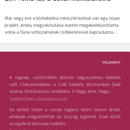
Már négy éve a közlekedési minisztériumnál van egy olyan
projekt, amely megvalósulása esetén megakadályozhatta
volna a Duna vízhozamának csökkenésével kapcsolatos…
VÉLEMÉNY
A tegnap, csütörtökön délután nagyszabású kiállítás
nyílt Csíkszeredában, a Csíki Székely Múzeumban Gaál
András festőművész emlékére. A Nagy Imre, Nagy…
Székedi Ferenc: Klasszikussá vált
Az elmúlt héten a román légierő lelőtt három drónt,
amelyek megsértették az ország légterét. Ezek közül
az egyikről biztosan tudható,…