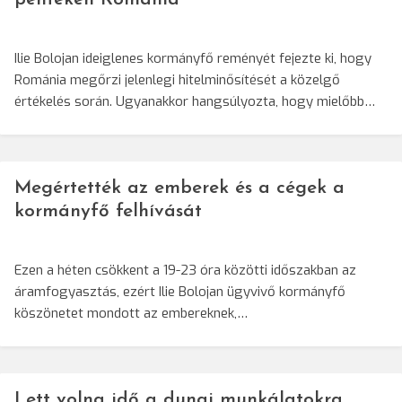
Ilie Bolojan ideiglenes kormányfő reményét fejezte ki, hogy
Románia megőrzi jelenlegi hitelminősítését a közelgő
értékelés során. Ugyanakkor hangsúlyozta, hogy mielőbb…
Megértették az emberek és a cégek a
kormányfő felhívását
Ezen a héten csökkent a 19-23 óra közötti időszakban az
áramfogyasztás, ezért Ilie Bolojan ügyvivő kormányfő
köszönetet mondott az embereknek,…
Lett volna idő a dunai munkálatokra