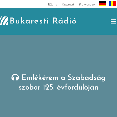
Skip
Rólunk
Kapcsolat
Frekvenciák
to
content
Bukaresti Rádió
Emlékérem a Szabadság
szobor 125. évfordulóján