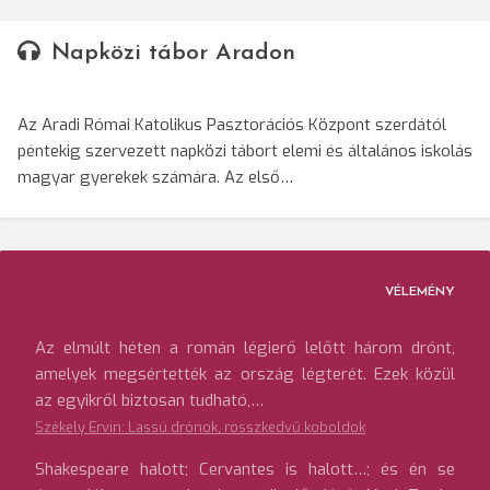
Napközi tábor Aradon
Az Aradi Római Katolikus Pasztorációs Központ szerdától
péntekig szervezett napközi tábort elemi és általános iskolás
magyar gyerekek számára. Az első…
VÉLEMÉNY
Az elmúlt héten a román légierő lelőtt három drónt,
amelyek megsértették az ország légterét. Ezek közül
az egyikről biztosan tudható,…
Székely Ervin: Lassú drónok, rosszkedvű koboldok
Shakespeare halott; Cervantes is halott…; és én se