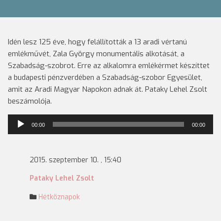
Idén lesz 125 éve, hogy felállították a 13 aradi vértanú
emlékművét, Zala György monumentális alkotását, a
Szabadság-szobrot. Erre az alkalomra emlékérmet készíttet
a budapesti pénzverdében a Szabadság-szobor Egyesület,
amit az Aradi Magyar Napokon adnak át. Pataky Lehel Zsolt
beszámolója.
Audió
00:00
00:00
lejátszó
2015. szeptember 10. , 15:40
Pataky Lehel Zsolt
Hétköznapok