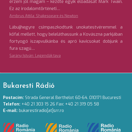
érzem jól magam – kezdte egyik előadását Mark Twain.
Ez az irodalomtörténeti…
Ambrus Attila: Shakespeare és Newton
Lábujjhegyre csimpaszkodtunk unokatestvéremmel a
kőfal mellett, hogy beleláthassunk a Kovászna parkjában
fortyogó iszapvulkánba és apró kavicsokat dobjunk a
fura szagú…
Sarány István: Legendák tava
Bukaresti Rádió
Postacím:
Strada General Berthelot 60-64. 010171 Bucuresti
Telefon:
+40 21 303 15 26 Fax: +40 21 319 05 58
E-mail:
bukarestiradio[at]srr.ro