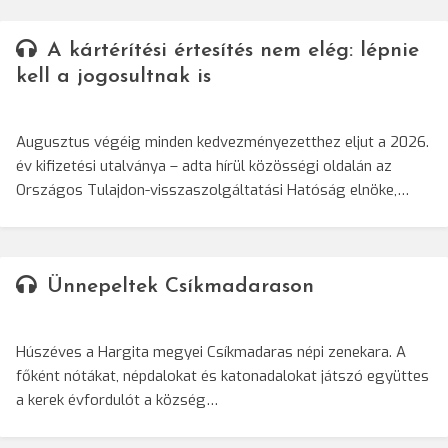
A kártérítési értesítés nem elég: lépnie
kell a jogosultnak is
Augusztus végéig minden kedvezményezetthez eljut a 2026.
év kifizetési utalványa – adta hírül közösségi oldalán az
Országos Tulajdon-visszaszolgáltatási Hatóság elnöke,…
Ünnepeltek Csíkmadarason
Húszéves a Hargita megyei Csíkmadaras népi zenekara. A
főként nótákat, népdalokat és katonadalokat játszó együttes
a kerek évfordulót a község…