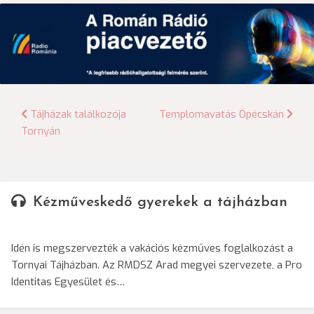
Bejegyzés
Tájházak találkozója
Templomavatás Ópécskán
Tornyán
navigáció
Kézműveskedő gyerekek a tájházban
Idén is megszervezték a vakációs kézműves foglalkozást a
Tornyai Tájházban. Az RMDSZ Arad megyei szervezete, a Pro
Identitas Egyesület és…