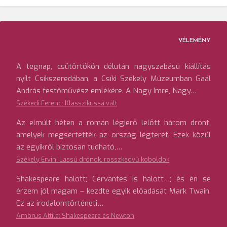
VÉLEMÉNY
A tegnap, csütörtökön délután nagyszabású kiállítás
nyílt Csíkszeredában, a Csíki Székely Múzeumban Gaál
András festőművész emlékére. A Nagy Imre, Nagy…
Székedi Ferenc: Klasszikussá vált
Az elmúlt héten a román légierő lelőtt három drónt,
amelyek megsértették az ország légterét. Ezek közül
az egyikről biztosan tudható,…
Székely Ervin: Lassú drónok, rosszkedvű koboldok
Shakespeare halott; Cervantes is halott…; és én se
érzem jól magam – kezdte egyik előadását Mark Twain.
Ez az irodalomtörténeti…
Ambrus Attila: Shakespeare és Newton