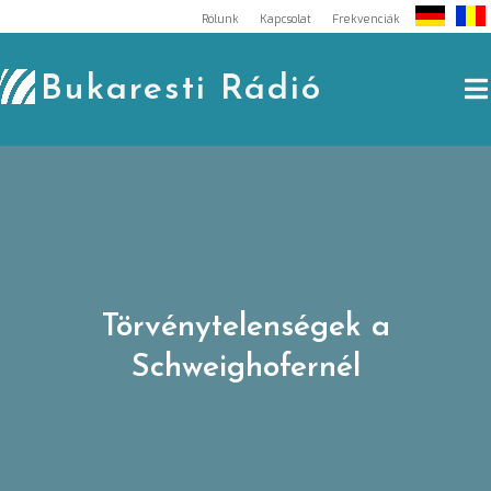
Skip
Rólunk
Kapcsolat
Frekvenciák
to
content
Bukaresti Rádió
Törvénytelenségek a
Schweighofernél