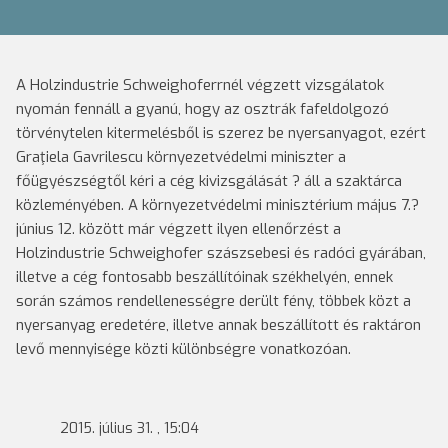
A Holzindustrie Schweighoferrnél végzett vizsgálatok
nyomán fennáll a gyanú, hogy az osztrák fafeldolgozó
törvénytelen kitermelésből is szerez be nyersanyagot, ezért
Graţiela Gavrilescu környezetvédelmi miniszter a
főügyészségtől kéri a cég kivizsgálását ? áll a szaktárca
közleményében.
A környezetvédelmi minisztérium május 7.?
június 12. között már végzett ilyen ellenőrzést a
Holzindustrie Schweighofer szászsebesi és radóci gyárában,
illetve a cég fontosabb beszállítóinak székhelyén, ennek
során számos rendellenességre derült fény, többek közt a
nyersanyag eredetére, illetve annak beszállított és raktáron
levő mennyisége közti különbségre vonatkozóan.
2015. július 31. , 15:04