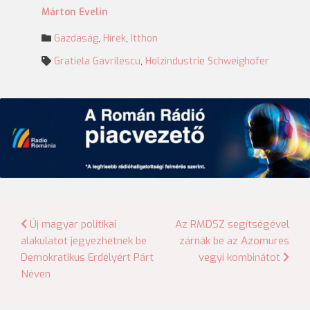
Márton Evelin
Gazdaság
,
Hírek
,
Itthon
Gratiela Gavrilescu
,
Holzindustrie Schweighofer
Bejegyzés
Új magyar politikai
Az RMDSZ segítségével
alakulatot jegyezhetnek be
zárnák be az Azomures
navigáció
Demokratikus Erdélyért Párt
vegyi kombinátot
Néven