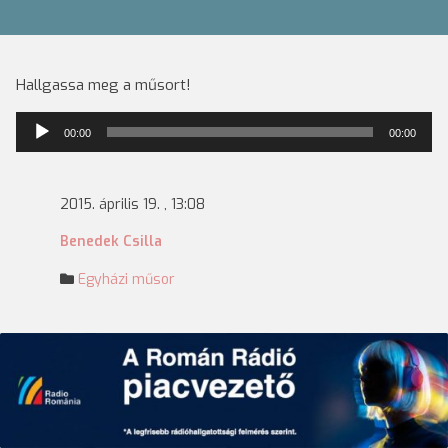
Hallgassa meg a műsort!
Audió
00:00
00:00
lejátszó
2015. április 19. , 13:08
Benedek Csilla
Egyházi műsor