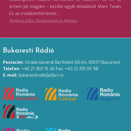
érzem jól magam – kezdte egyik előadását Mark Twain.
Ez az irodalomtörténeti…
Ambrus Attila: Shakespeare és Newton
Bukaresti Rádió
Postacím:
Strada General Berthelot 60-64. 010171 Bucuresti
Telefon:
+40 21 303 15 26 Fax: +40 21 319 05 58
E-mail:
bukarestiradio[at]srr.ro