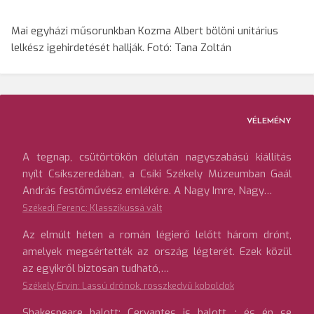
Mai egyházi műsorunkban Kozma Albert bölöni unitárius
lelkész igehirdetését hallják. Fotó: Tana Zoltán
VÉLEMÉNY
A tegnap, csütörtökön délután nagyszabású kiállítás
nyílt Csíkszeredában, a Csíki Székely Múzeumban Gaál
András festőművész emlékére. A Nagy Imre, Nagy…
Székedi Ferenc: Klasszikussá vált
Az elmúlt héten a román légierő lelőtt három drónt,
amelyek megsértették az ország légterét. Ezek közül
az egyikről biztosan tudható,…
Székely Ervin: Lassú drónok, rosszkedvű koboldok
Shakespeare halott; Cervantes is halott…; és én se