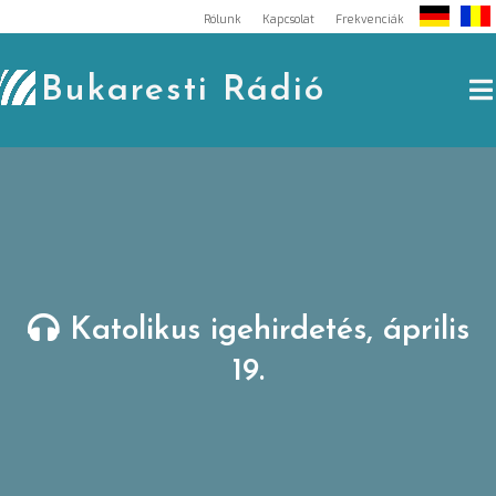
Skip
Rólunk
Kapcsolat
Frekvenciák
to
content
Bukaresti Rádió
Katolikus igehirdetés, április
19.