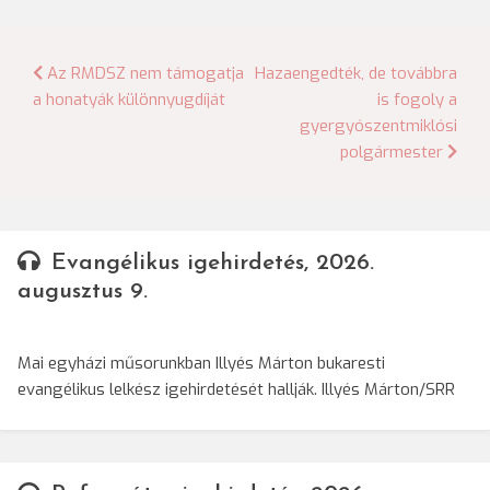
Bejegyzés
Az RMDSZ nem támogatja
Hazaengedték, de továbbra
a honatyák különnyugdíját
is fogoly a
navigáció
gyergyószentmiklósi
polgármester
Evangélikus igehirdetés, 2026.
augusztus 9.
Mai egyházi műsorunkban Illyés Márton bukaresti
evangélikus lelkész igehirdetését hallják. Illyés Márton/SRR