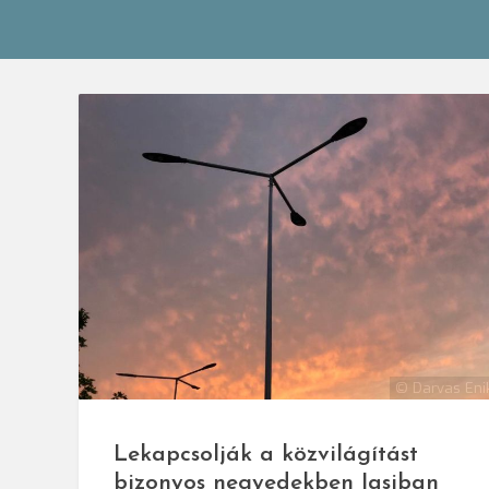
© Darvas Eni
Lekapcsolják a közvilágítást
bizonyos negyedekben Iasiban