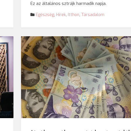
Ez az általános sztrájk harmadik napja.
Egészség
,
Hírek
,
Itthon
,
Társadalom
dsz.ro
© Darvas Eni