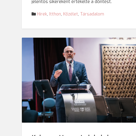
jelentős sikereként értékelte a döntést.
Hírek
,
Itthon
,
Közélet
,
Társadalom
© rm