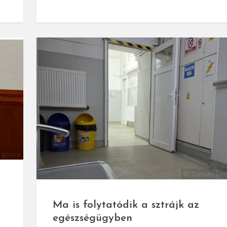
 gov.ro
© Darvas Eni
Ma is folytatódik a sztrájk az
egészségügyben