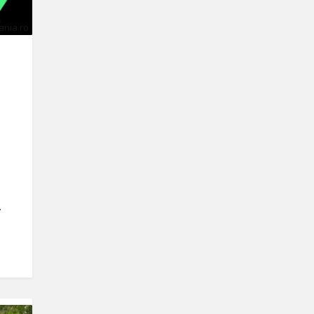
nia.ro
.