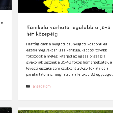
kő/SRR
© meteoroma
 a
Kánikula várható legalább a jövő
hét közepéig
Hétfőig csak a nyugati, dél-nyugati, központi és
északi megyékben lesz kánikula, keddtől tovább
fokozódik a meleg, kiterjed az egész országra,
gyakoriak lesznek a 39-40 fokos hőmérsékletek, a
levegő éjszaka sem csökkent 20-25 fok alá és a
páratartalom is meghaladja a kritikus 80 egységet
Társadalom