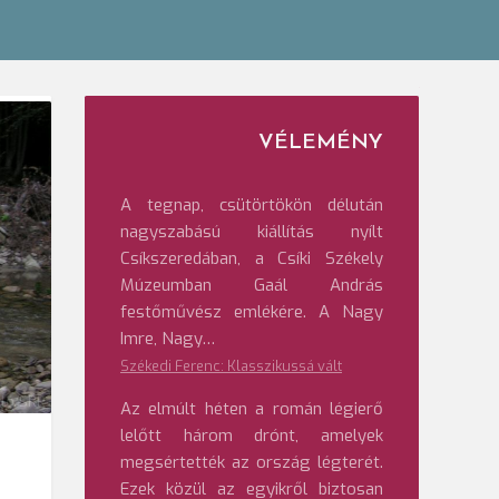
VÉLEMÉNY
A tegnap, csütörtökön délután
nagyszabású kiállítás nyílt
Csíkszeredában, a Csíki Székely
Múzeumban Gaál András
festőművész emlékére. A Nagy
Imre, Nagy…
Székedi Ferenc: Klasszikussá vált
zló/SRR
Az elmúlt héten a román légierő
lelőtt három drónt, amelyek
megsértették az ország légterét.
Ezek közül az egyikről biztosan