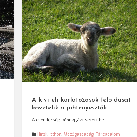
kő/SRR
© Forró Lás
A kiviteli korlátozások feloldását
követelik a juhtenyésztők
n
A csendőrség könnygázt vetett be.
Hírek
,
Itthon
,
Mezőgazdaság
,
Társadalom