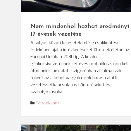
© Darvas Eni
Nem mindenhol hozhat eredményt
17 évesek vezetése
A súlyos közúti balesetek felére csökkentése
érdekében újabb intézkedéseket ültetnek életbe az
Európai Unióban 2030-ig. A kezdő
gépkocsivezetőknek két éves próbaidőszakon kell
átmenniük, ami alatt szigorúbban alkalmazzák
főként az alkohol vagy drogok hatása alatti
vezetéssel kapcsolatos büntetéseket és
szabályozásokat.
Társadalom