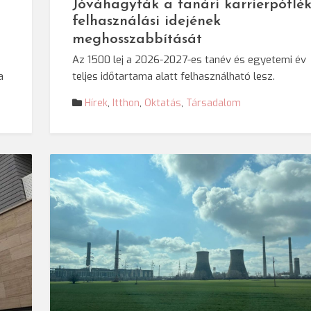
Jóváhagyták a tanári karrierpótlé
felhasználási idejének
meghosszabbítását
Az 1500 lej a 2026-2027-es tanév és egyetemi év
a
teljes időtartama alatt felhasználható lesz.
Hírek
,
Itthon
,
Oktatás
,
Társadalom