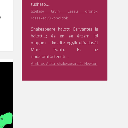
tudható,…
Székely Ervin: Lassú drónok,
A
rosszkedvű koboldok
Shakespeare halott; Cervantes is
halott…; és én se érzem jól
magam – kezdte egyik előadását
Mark Twain. Ez az
irodalomtörténeti…
Ambrus Attila: Shakespeare és Newton