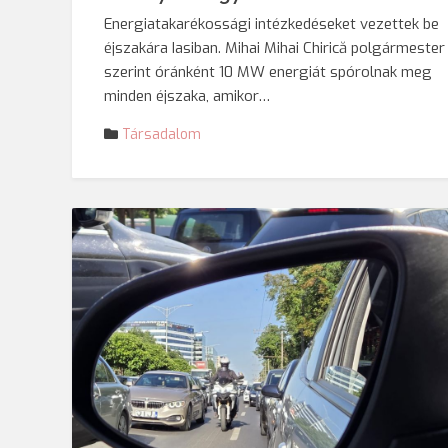
Energiatakarékossági intézkedéseket vezettek be
éjszakára Iasiban. Mihai Mihai Chirică polgármester
szerint óránként 10 MW energiát spórolnak meg
minden éjszaka, amikor…
Társadalom