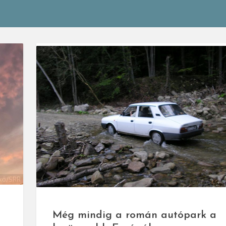
kő/SRR
© Forró Lás
Még mindig a román autópark a