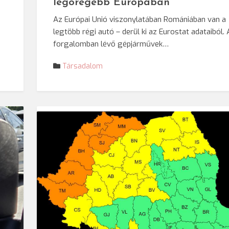
legöregebb Európában
Az Európai Unió viszonylatában Romániában van a
legtöbb régi autó – derül ki az Eurostat adataiból. 
forgalomban lévő gépjárművek…
Társadalom