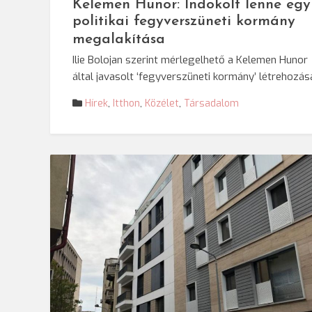
Kelemen Hunor: Indokolt lenne egy
politikai fegyverszüneti kormány
megalakítása
Ilie Bolojan szerint mérlegelhető a Kelemen Hunor
által javasolt ‘fegyverszüneti kormány’ létrehozás
Hírek
,
Itthon
,
Közélet
,
Társadalom