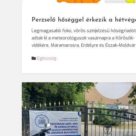
Perzselő hőséggel érkezik a hétvég
Legmagasabb fokú, vörös színjelzésű hőségriadót
adtak ki a meteorológusok vasárnapra a Körösök-
vidékére, Máramarosra, Erdélyre és Észak-Moldvár
Egészség