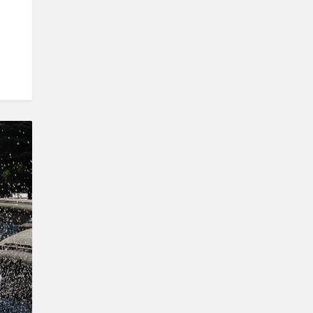
kő/SRR