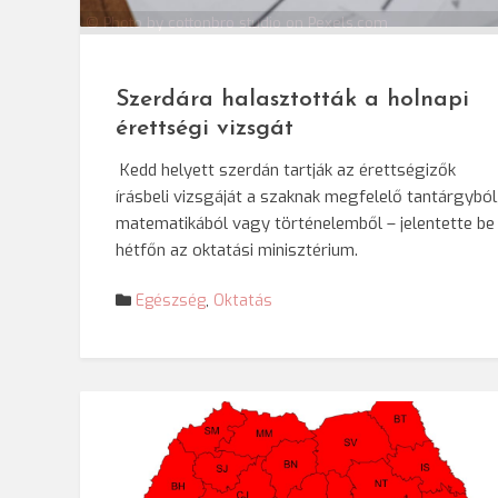
© Photo by cottonbro studio on
Pexels.com
Szerdára halasztották a holnapi
érettségi vizsgát
Kedd helyett szerdán tartják az érettségizők
írásbeli vizsgáját a szaknak megfelelő tantárgyból
matematikából vagy történelemből – jelentette be
hétfőn az oktatási minisztérium.
Egészség
,
Oktatás