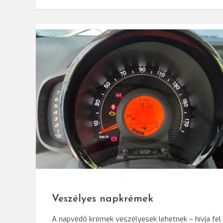
© Darvas Eni
Veszélyes napkrémek
A napvédő krémek veszélyesek lehetnek – hívja fel