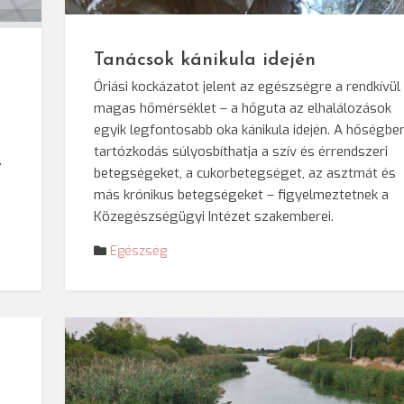
© Darvas Eni
Tanácsok kánikula idején
Óriási kockázatot jelent az egészségre a rendkívül
magas hőmérséklet – a hőguta az elhalálozások
egyik legfontosabb oka kánikula idején. A hőségbe
tartózkodás súlyosbíthatja a szív és érrendszeri
,
betegségeket, a cukorbetegséget, az asztmát és
más krónikus betegségeket – figyelmeztetnek a
Közegészségügyi Intézet szakemberei.
Egészség