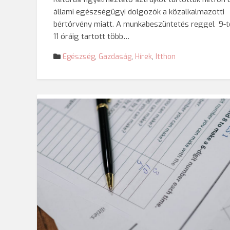
állami egészségügyi dolgozók a közalkalmazotti
bértörvény miatt. A munkabeszüntetés reggel 9-t
11 óráig tartott több…
Egészség
,
Gazdaság
,
Hírek
,
Itthon