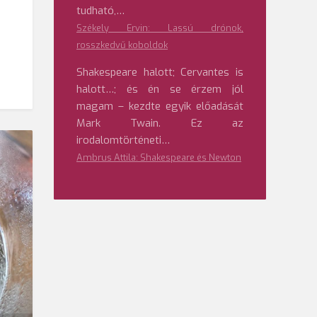
tudható,…
Székely Ervin: Lassú drónok,
rosszkedvű koboldok
Shakespeare halott; Cervantes is
halott…; és én se érzem jól
magam – kezdte egyik előadását
Mark Twain. Ez az
irodalomtörténeti…
Ambrus Attila: Shakespeare és Newton