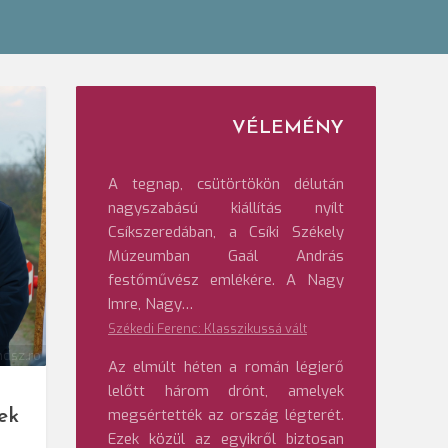
VÉLEMÉNY
A tegnap, csütörtökön délután
nagyszabású kiállítás nyílt
Csíkszeredában, a Csíki Székely
Múzeumban Gaál András
festőművész emlékére. A Nagy
Imre, Nagy…
Székedi Ferenc: Klasszikussá vált
dsz.ro
Az elmúlt héten a román légierő
lelőtt három drónt, amelyek
megsértették az ország légterét.
ek
Ezek közül az egyikről biztosan