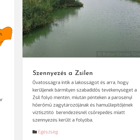
© Boboc-Darvas Tím
Szennyezés a Zsilen
Óvatosságra intik a lakosságot és arra, hogy
kerüljenek bármilyen szabadidős tevékenységet a
Zsil folyó mentén, miután pénteken a parosényi
or
hőerőmű zagytározójának és hamuülepítőjének
víztisztító berendezésnél csőrepedés miatt
szennyezés került a folyóba.
Egészség