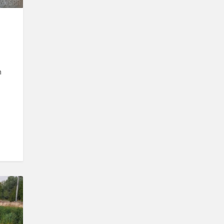
kő/SRR
n