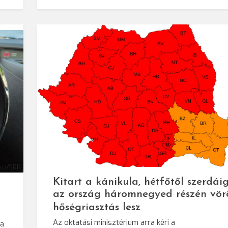
kő/SRR
Kitart a kánikula, hétfőtől szerdái
az ország háromnegyed részén vör
hőségriasztás lesz
Az oktatási minisztérium arra kéri a
 a