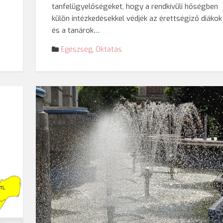
tanfelügyelőségeket, hogy a rendkívüli hőségben
külön intézkedésekkel védjék az érettségiző diákok
és a tanárok…
Egészség
,
Oktatás
© Darvas Eni
tscreen