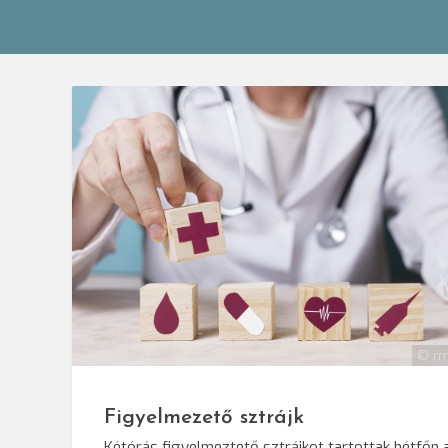
© rm
Figyelmezető sztrájk
Kétórás figyelmeztető sztrájkot tartottak hétfőn 