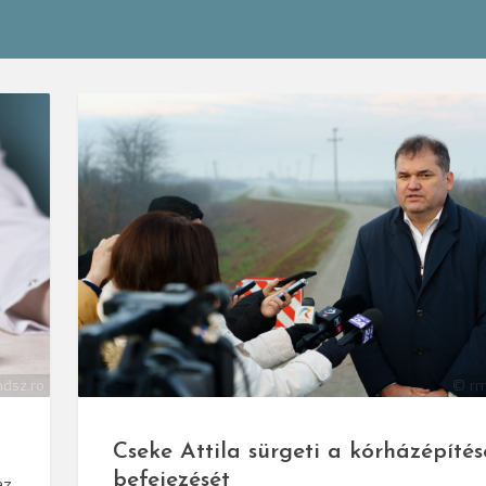
© rm
dsz.ro
Cseke Attila sürgeti a kórházépítés
befejezését
az