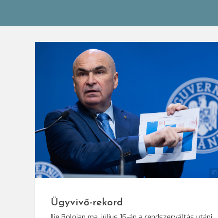
©
Ügyvivő-rekord
Ilie Bolojan ma, július 16-án a rendszerváltás utáni