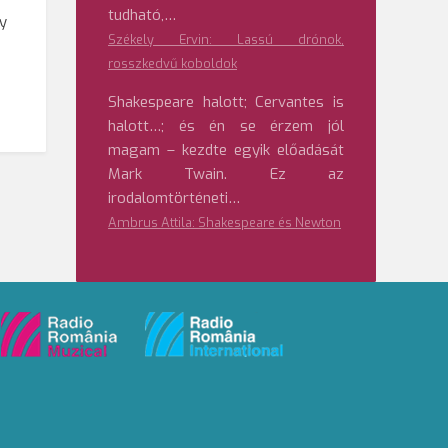
tudható,…
gy
Székely Ervin: Lassú drónok,
rosszkedvű koboldok
Shakespeare halott; Cervantes is
halott…; és én se érzem jól
magam – kezdte egyik előadását
Mark Twain. Ez az
irodalomtörténeti…
Ambrus Attila: Shakespeare és Newton