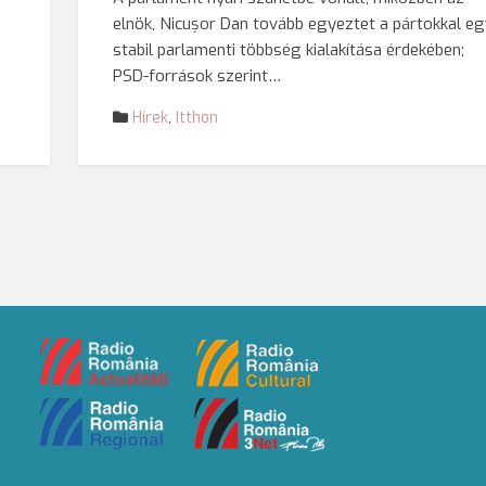
elnök, Nicușor Dan tovább egyeztet a pártokkal e
s
stabil parlamenti többség kialakítása érdekében;
PSD-források szerint…
Hírek
,
Itthon