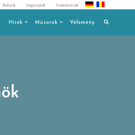
Rólunk
Kapcsolat
Frekvenciák
Hírek
Műsorok
Vélemény
nök