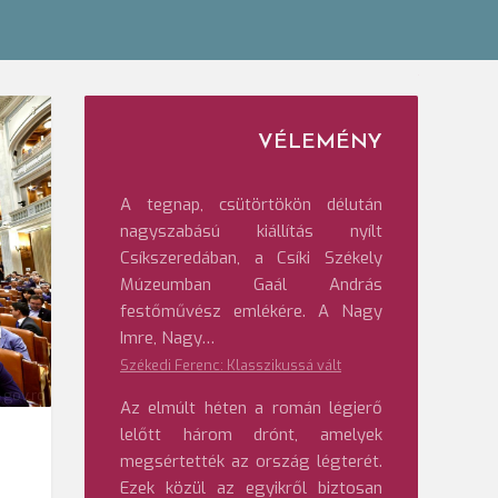
VÉLEMÉNY
A tegnap, csütörtökön délután
nagyszabású kiállítás nyílt
Csíkszeredában, a Csíki Székely
Múzeumban Gaál András
festőművész emlékére. A Nagy
Imre, Nagy…
Székedi Ferenc: Klasszikussá vált
 gov.ro
Az elmúlt héten a román légierő
lelőtt három drónt, amelyek
megsértették az ország légterét.
Ezek közül az egyikről biztosan