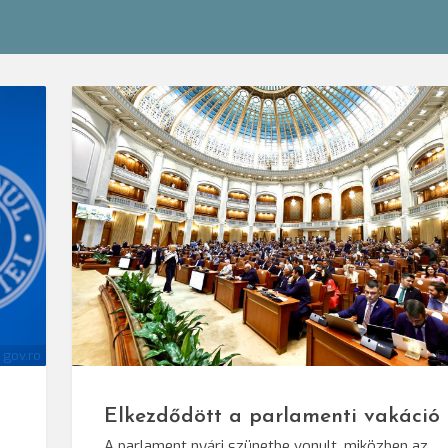
 gov.ro
©
Elkezdődött a parlamenti vakáció
A parlament nyári szünetbe vonult, miközben az