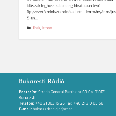
időszak leghosszabb ideig hivatalban lévő
ügyvezető miniszterelnöke lett – kormányát máju
5-én…
Hírek
,
Itthon
Bukaresti Rádió
Postacím:
Strada General Berthelot 60-64. 010171
Bucuresti
Telefon:
+40 21 303 15 26 Fax: +40 21 319 05 58
E-mail:
bukarestiradio[at]srr.ro