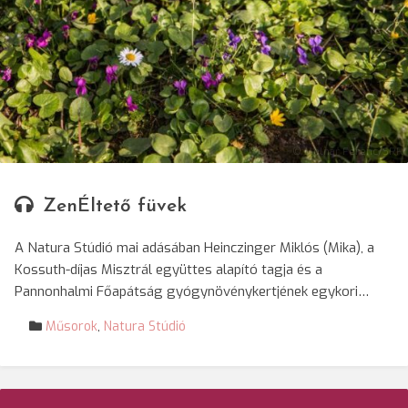
© Molnár Ferenc/SRR
ZenÉltető füvek
A Natura Stúdió mai adásában Heinczinger Miklós (Mika), a
Kossuth-díjas Misztrál együttes alapító tagja és a
Pannonhalmi Főapátság gyógynövénykertjének egykori…
Műsorok
,
Natura Stúdió