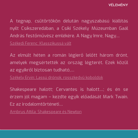
VÉLEMÉNY
A tegnap, csütörtökön délután nagyszabású kiállítás
nyílt Csíkszeredában, a Csíki Székely Múzeumban Gaál
András festőművész emlékére. A Nagy Imre, Nagy…
Székedi Ferenc: Klasszikussá vált
Az elmúlt héten a román légierő lelőtt három drónt,
amelyek megsértették az ország légterét. Ezek közül
az egyikről biztosan tudható,…
Székely Ervin: Lassú drónok, rosszkedvű koboldok
Shakespeare halott; Cervantes is halott…; és én se
érzem jól magam – kezdte egyik előadását Mark Twain.
Ez az irodalomtörténeti…
Ambrus Attila: Shakespeare és Newton