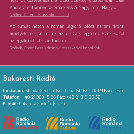
nyílt Csíkszeredában, a Csíki Székely Múzeumban Gaál
András festőművész emlékére. A Nagy Imre, Nagy…
Székedi Ferenc: Klasszikussá vált
Az elmúlt héten a román légierő lelőtt három drónt,
amelyek megsértették az ország légterét. Ezek közül
az egyikről biztosan tudható,…
Székely Ervin: Lassú drónok, rosszkedvű koboldok
Bukaresti Rádió
Postacím:
Strada General Berthelot 60-64. 010171 Bucuresti
Telefon:
+40 21 303 15 26 Fax: +40 21 319 05 58
E-mail:
bukarestiradio[at]srr.ro