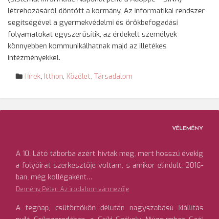
létrehozásáról döntött a kormány. Az informatikai rendszer
segítségével a gyermekvédelmi és örökbefogadási
folyamatokat egyszerűsítik, az érdekelt személyek
könnyebben kommunikálhatnak majd az illetékes
intézményekkel.
Hírek
,
Itthon
,
Közélet
,
Társadalom
VÉLEMÉNY
A 10. Látó táborba azért hívtak meg, mert hosszú évekig
a folyóirat szerkesztője voltam, s amikor elindult, 2016-
ban, még kollégaként…
Demény Péter: Az irodalom vármezője
A tegnap, csütörtökön délután nagyszabású kiállítás