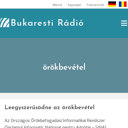
Skip
Rólunk
Kapcsolat
Frekvenciák
to
content
Bukaresti Rádió
örökbevétel
Leegyszerűsödne az örökbevétel
Az Országos Örökbefogadási Informatikai Rendszer
(Sistemul Informatic Naţional pentru Adopţie – SINA)