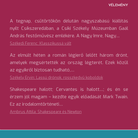
VÉLEMÉNY
A tegnap, csütörtökön délután nagyszabású kiállítás
nyílt Csíkszeredában, a Csíki Székely Múzeumban Gaál
András festőművész emlékére. A Nagy Imre, Nagy…
Székedi Ferenc: Klasszikussá vált
Az elmúlt héten a román légierő lelőtt három drónt,
amelyek megsértették az ország légterét. Ezek közül
az egyikről biztosan tudható,…
Székely Ervin: Lassú drónok, rosszkedvű koboldok
Shakespeare halott; Cervantes is halott…; és én se
érzem jól magam – kezdte egyik előadását Mark Twain.
Ez az irodalomtörténeti…
Ambrus Attila: Shakespeare és Newton