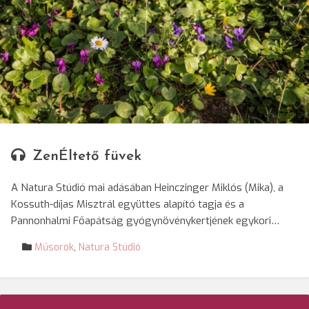
© Molnár Ferenc/SRR
ZenÉltető füvek
A Natura Stúdió mai adásában Heinczinger Miklós (Mika), a
Kossuth-díjas Misztrál együttes alapító tagja és a
Pannonhalmi Főapátság gyógynövénykertjének egykori…
Műsorok
,
Natura Stúdió