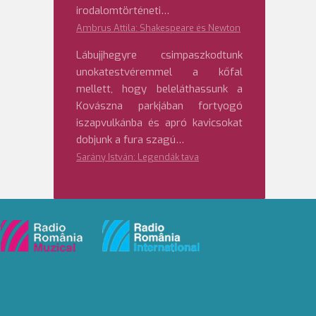
irodalomtörténeti…
Ambrus Attila: Shakespeare és Newton
Lábujjhegyre csimpaszkodtunk
unokatestvéremmel a kőfal
mellett, hogy beleláthassunk a
Kovászna parkjában fortyogó
iszapvulkánba és apró kavicsokat
dobjunk a fura szagú…
Sarány István: Legendák tava