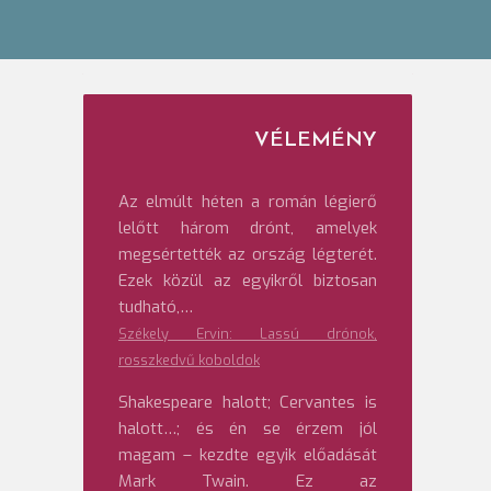
VÉLEMÉNY
Az elmúlt héten a román légierő
lelőtt három drónt, amelyek
megsértették az ország légterét.
Ezek közül az egyikről biztosan
tudható,…
Székely Ervin: Lassú drónok,
rosszkedvű koboldok
Shakespeare halott; Cervantes is
halott…; és én se érzem jól
magam – kezdte egyik előadását
Mark Twain. Ez az