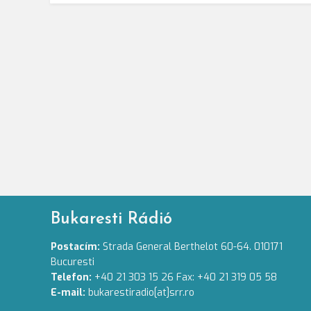
Bukaresti Rádió
Postacím:
Strada General Berthelot 60-64. 010171
Bucuresti
Telefon:
+40 21 303 15 26 Fax: +40 21 319 05 58
E-mail:
bukarestiradio[at]srr.ro