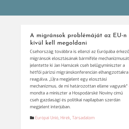
A migránsok problémáját az EU-n
kívül kell megoldani
Csehország továbbra is ellenzi az Európába érkez
migránsok elosztásának bármiféle mechanizmusát
jelentette ki Jan Hamácek cseh belügyminiszter a
hétfői párizsi migránskonferencián elhangzottakra
reagálva. „Újra megjelent egy elosztási
mechanizmus, de mi határozottan ellene vagyunk” 
mondta a miniszter a Hospodárské Noviny című
cseh gazdasági és politikai napilapban szerdán
megjelent interjúban.
Európai Unió
,
Hírek
,
Társadalom