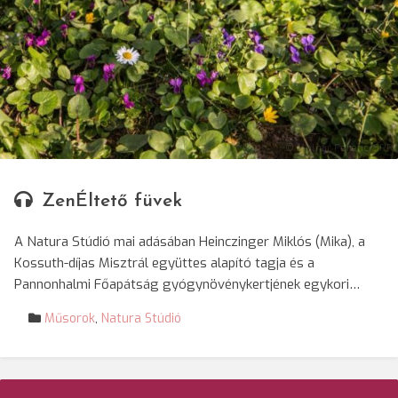
© Molnár Ferenc/SRR
ZenÉltető füvek
A Natura Stúdió mai adásában Heinczinger Miklós (Mika), a
Kossuth-díjas Misztrál együttes alapító tagja és a
Pannonhalmi Főapátság gyógynövénykertjének egykori…
Műsorok
,
Natura Stúdió