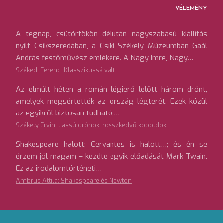
VÉLEMÉNY
A tegnap, csütörtökön délután nagyszabású kiállítás
nyílt Csíkszeredában, a Csíki Székely Múzeumban Gaál
András festőművész emlékére. A Nagy Imre, Nagy…
Székedi Ferenc: Klasszikussá vált
Az elmúlt héten a román légierő lelőtt három drónt,
amelyek megsértették az ország légterét. Ezek közül
az egyikről biztosan tudható,…
Székely Ervin: Lassú drónok, rosszkedvű koboldok
Shakespeare halott; Cervantes is halott…; és én se
érzem jól magam – kezdte egyik előadását Mark Twain.
Ez az irodalomtörténeti…
Ambrus Attila: Shakespeare és Newton