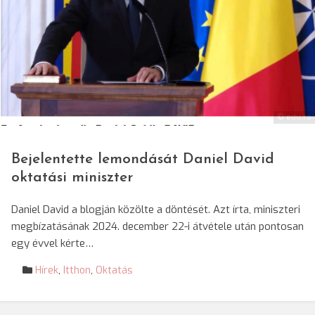
© edu.ro
Bejelentette lemondását Daniel David
oktatási miniszter
Daniel David a blogján közölte a döntését. Azt írta, miniszteri
megbízatásának 2024. december 22-i átvétele után pontosan
egy évvel kérte…
Hírek
,
Itthon
,
Oktatás