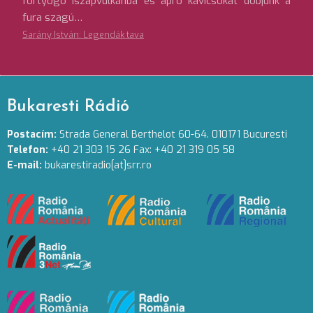
fortyogó iszapvulkánba és apró kavicsokat dobjunk a
fura szagú…
Sarány István: Legendák tava
Bukaresti Rádió
Postacím:
Strada General Berthelot 60-64. 010171 Bucuresti
Telefon:
+40 21 303 15 26 Fax: +40 21 319 05 58
E-mail:
bukarestiradio[at]srr.ro