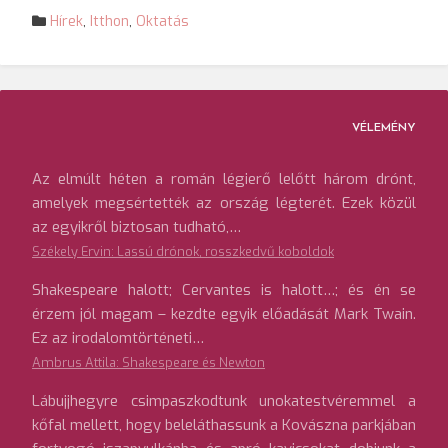
Hírek
,
Itthon
,
Oktatás
VÉLEMÉNY
Az elmúlt héten a román légierő lelőtt három drónt,
amelyek megsértették az ország légterét. Ezek közül
az egyikről biztosan tudható,…
Székely Ervin: Lassú drónok, rosszkedvű koboldok
Shakespeare halott; Cervantes is halott…; és én se
érzem jól magam – kezdte egyik előadását Mark Twain.
Ez az irodalomtörténeti…
Ambrus Attila: Shakespeare és Newton
Lábujjhegyre csimpaszkodtunk unokatestvéremmel a
kőfal mellett, hogy beleláthassunk a Kovászna parkjában