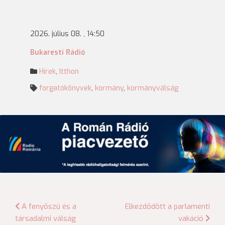
2026. július 08. , 14:50
Bukaresti Rádió
Hírek
,
Itthon
forgatókönyvek
,
kormány
,
kormányválság
Bejegyzés
A fenyőszú és a
Elkezdődött a parlamenti
társadalmi válság
vakáció