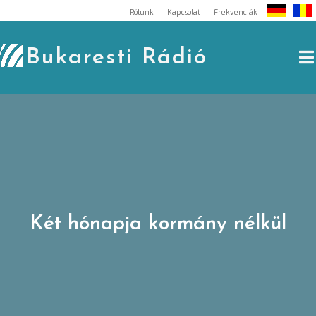
Skip
Rólunk
Kapcsolat
Frekvenciák
to
content
Bukaresti Rádió
Két hónapja kormány nélkül