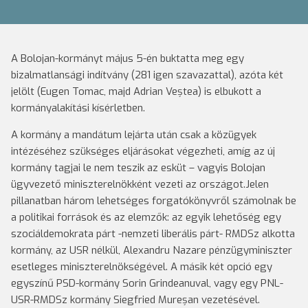
A Bolojan-kormányt május 5-én buktatta meg egy
bizalmatlansági indítvány (281 igen szavazattal), azóta két
jelölt (Eugen Tomac, majd Adrian Veștea) is elbukott a
kormányalakítási kísérletben.
A kormány a mandátum lejárta után csak a közügyek
intézéséhez szükséges eljárásokat végezheti, amíg az új
kormány tagjai le nem teszik az esküt – vagyis Bolojan
ügyvezető miniszterelnökként vezeti az országot.Jelen
pillanatban három lehetséges forgatókönyvről számolnak be
a politikai források és az elemzők: az egyik lehetőség egy
szociáldemokrata párt -nemzeti liberális párt- RMDSz alkotta
kormány, az USR nélkül, Alexandru Nazare pénzügyminiszter
esetleges miniszterelnökségével. A másik két opció egy
egyszínű PSD-kormány Sorin Grindeanuval, vagy egy PNL-
USR-RMDSz kormány Siegfried Mureșan vezetésével.