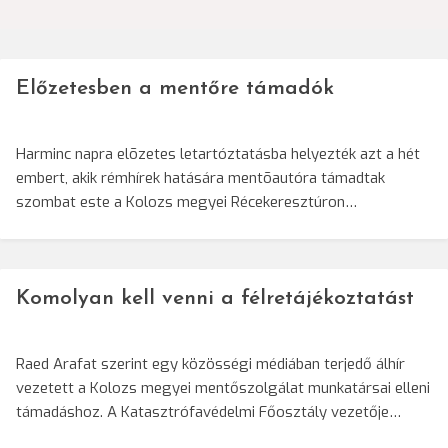
navigáció
Előzetesben a mentőre támadók
Harminc napra elõzetes letartóztatásba helyezték azt a hét
embert, akik rémhírek hatására mentõautóra támadtak
szombat este a Kolozs megyei Récekeresztúron…
Komolyan kell venni a félretájékoztatást
Raed Arafat szerint egy közösségi médiában terjedő álhír
vezetett a Kolozs megyei mentőszolgálat munkatársai elleni
támadáshoz. A Katasztrófavédelmi Főosztály vezetője…