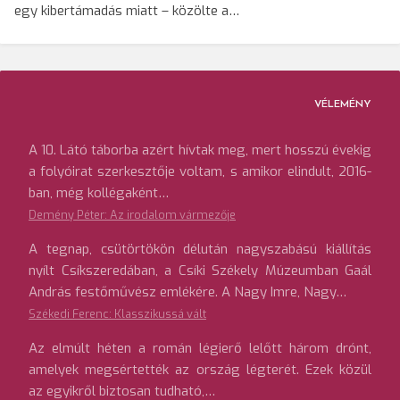
egy kibertámadás miatt – közölte a…
VÉLEMÉNY
A 10. Látó táborba azért hívtak meg, mert hosszú évekig
a folyóirat szerkesztője voltam, s amikor elindult, 2016-
ban, még kollégaként…
Demény Péter: Az irodalom vármezője
A tegnap, csütörtökön délután nagyszabású kiállítás
nyílt Csíkszeredában, a Csíki Székely Múzeumban Gaál
András festőművész emlékére. A Nagy Imre, Nagy…
Székedi Ferenc: Klasszikussá vált
Az elmúlt héten a román légierő lelőtt három drónt,
amelyek megsértették az ország légterét. Ezek közül
az egyikről biztosan tudható,…