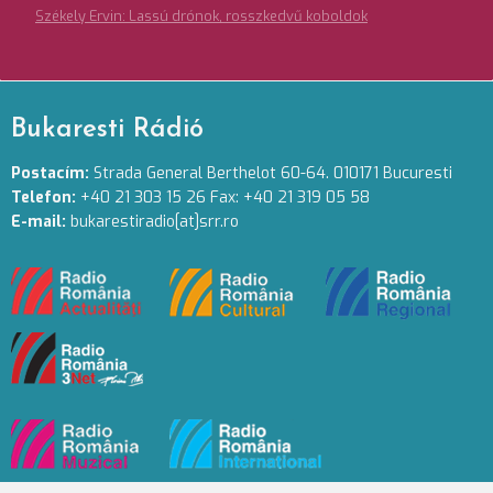
Székely Ervin: Lassú drónok, rosszkedvű koboldok
Bukaresti Rádió
Postacím:
Strada General Berthelot 60-64. 010171 Bucuresti
Telefon:
+40 21 303 15 26 Fax: +40 21 319 05 58
E-mail:
bukarestiradio[at]srr.ro