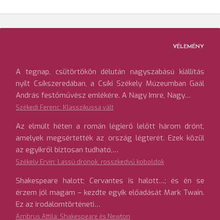
VÉLEMÉNY
A tegnap, csütörtökön délután nagyszabású kiállítás
nyílt Csíkszeredában, a Csíki Székely Múzeumban Gaál
András festőművész emlékére. A Nagy Imre, Nagy…
Székedi Ferenc: Klasszikussá vált
Az elmúlt héten a román légierő lelőtt három drónt,
amelyek megsértették az ország légterét. Ezek közül
az egyikről biztosan tudható,…
Székely Ervin: Lassú drónok, rosszkedvű koboldok
Shakespeare halott; Cervantes is halott…; és én se
érzem jól magam – kezdte egyik előadását Mark Twain.
Ez az irodalomtörténeti…
Ambrus Attila: Shakespeare és Newton