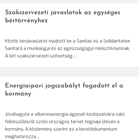
Szakszervezeti javaslatok az egységes
bértörvényhez
Közös bérjavaslatot nyújtott be a Sanitas és a Solidaritatea
Sanitară a munkaügyi és az egészségügyi minisztériumnak.
A két szakszervezeti szövetség…
Energiaipari jogszabályt fogadott el a
kormány
Jóváhagyta a villamosenergia-ágazati kockázatokra való
felkészülésről szóló országos tervet tegnapi ülésén a
kormány. A közlemény szerint ez a keretdokumentum
meghatározza…