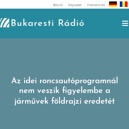
Skip
Rólunk
Kapcsolat
Frekvenciák
to
content
Bukaresti Rádió
Az idei roncsautóprogramnál
nem veszik figyelembe a
járművek földrajzi eredetét