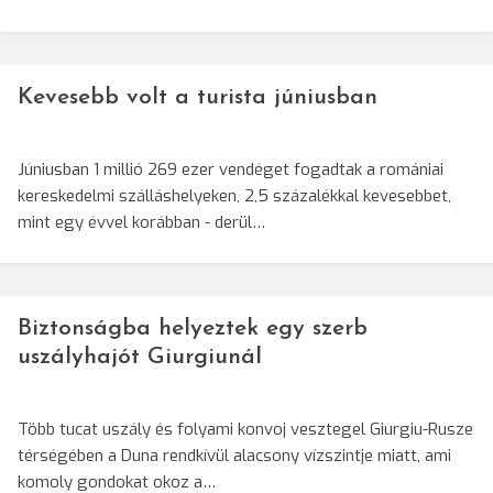
Kevesebb volt a turista júniusban
Júniusban 1 millió 269 ezer vendéget fogadtak a romániai
kereskedelmi szálláshelyeken, 2,5 százalékkal kevesebbet,
mint egy évvel korábban - derül…
Biztonságba helyeztek egy szerb
uszályhajót Giurgiunál
Több tucat uszály és folyami konvoj vesztegel Giurgiu-Rusze
térségében a Duna rendkívül alacsony vízszintje miatt, ami
komoly gondokat okoz a…