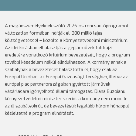
A magánszemélyeknek szóló 2026-os roncsautóprogramot
változatlan formában indítják el, 300 millió lejes
költségvetéssel – közölte a környezetvédelmi minisztérium.
Az idei kiírásban elhalasztják a gépjárművek földrajzi
eredetére vonatkozó kritérium bevezetését, hogy a program
további késedelem nélkül elindulhasson. A kormány annak a
szabálynak a bevezetését halasztotta el, hogy csak az
Európai Unióban, az Európai Gazdasági Térségben, illetve az
európai piac partnerországaiban gyártott járművek
vásárlására igényelhető állami támogatás. Diana Buzoianu
környezetvédelmi miniszter szerint a kormány nem mond le
az új szabályokról, de bevezetésük legalább három hónappal
késleltetné a program elindítását.